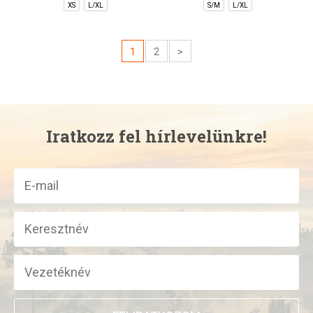
XS
L/XL
S/M
L/XL
1
2
>
Iratkozz fel hírlevelünkre!