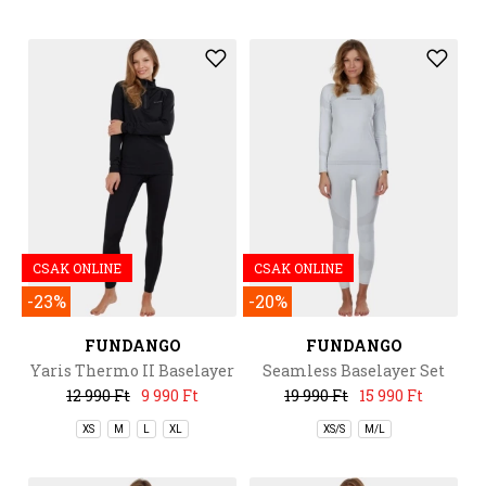
CSAK ONLINE
CSAK ONLINE
-23%
-20%
FUNDANGO
FUNDANGO
Yaris Thermo II Baselayer
Seamless Baselayer Set
Bottom
12 990 Ft
9 990 Ft
19 990 Ft
15 990 Ft
XS
M
L
XL
XS/S
M/L