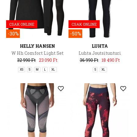
CSAK ONLINE
CSAK ONLINE
-30%
-50%
HELLY HANSEN
LUHTA
W Hh Comfort Light Set
Luhta Joutsitunturi
32 990 Ft
23 090 Ft
36 990 Ft
18 490 Ft
XS
S
M
L
XL
S
XL