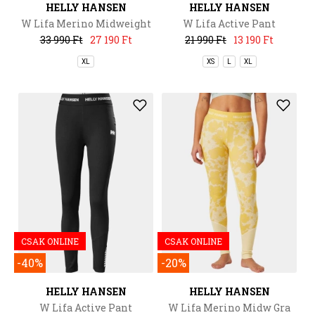
HELLY HANSEN
HELLY HANSEN
W Lifa Merino Midweight
W Lifa Active Pant
Pant
33 990 Ft
27 190 Ft
21 990 Ft
13 190 Ft
XL
XS
L
XL
CSAK ONLINE
CSAK ONLINE
-40%
-20%
HELLY HANSEN
HELLY HANSEN
W Lifa Active Pant
W Lifa Merino Midw Gra