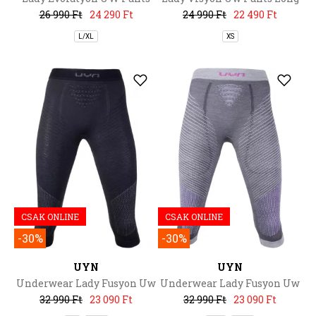
Medium
26 990 Ft
24 290 Ft
24 990 Ft
22 490 Ft
L/XL
XS
CSAK ONLINE
CSAK ONLINE
-30%
-30%
UYN
UYN
Underwear Lady Fusyon Uw
Underwear Lady Fusyon Uw
Pants Medium
Pants Medium
32 990 Ft
23 090 Ft
32 990 Ft
23 090 Ft