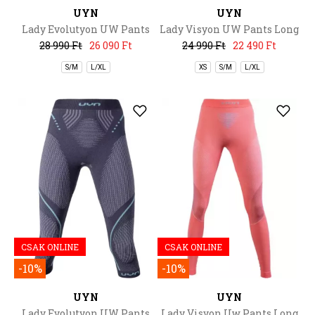
UYN
UYN
Lady Evolutyon UW Pants
Lady Visyon UW Pants Long
Long
28 990 Ft
26 090 Ft
24 990 Ft
22 490 Ft
S/M
L/XL
XS
S/M
L/XL
CSAK ONLINE
CSAK ONLINE
-10%
-10%
UYN
UYN
Lady Evolutyon UW Pants
Lady Visyon Uw Pants Long