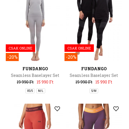
CSAK ONLINE
CSAK ONLINE
-20%
-20%
FUNDANGO
FUNDANGO
Seamless Baselayer Set
Seamless Baselayer Set
19 990 Ft
15 990 Ft
19 990 Ft
15 990 Ft
XS/S
M/L
S/M