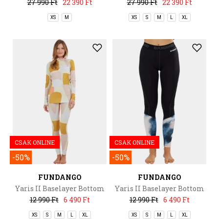
27 990 Ft
22 390 Ft
27 990 Ft
22 390 Ft
XS
M
XS
S
M
L
XL
CSAK ONLINE
CSAK ONLINE
-50%
-50%
FUNDANGO
FUNDANGO
Yaris II Baselayer Bottom
Yaris II Baselayer Bottom
12 990 Ft
6 490 Ft
12 990 Ft
6 490 Ft
XS
S
M
L
XL
XS
S
M
L
XL