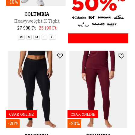
-10%
COLUMBIA
Heavyweight II Tight
27 990 Ft
25 190 Ft
XS
S
M
L
XL
CSAK ONLINE
CSAK ONLINE
-20%
-20%