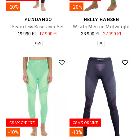
-10%
-20%
FUNDANGO
HELLY HANSEN
Seamless Baselayer Set
W Lifa Merino Midweight
Pant
19 990 Ft
17 990 Ft
33 990 Ft
27 190 Ft
XS/S
XL
CSAK ONLINE
CSAK ONLINE
-10%
-10%