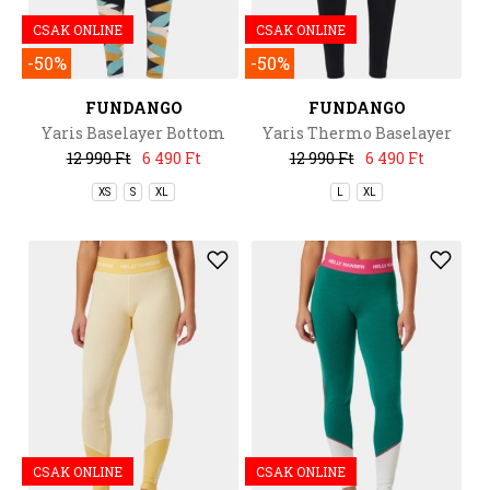
CSAK ONLINE
CSAK ONLINE
-50%
-50%
FUNDANGO
FUNDANGO
Yaris Baselayer Bottom
Yaris Thermo Baselayer
Bottom
12 990 Ft
6 490 Ft
12 990 Ft
6 490 Ft
XS
S
XL
L
XL
CSAK ONLINE
CSAK ONLINE