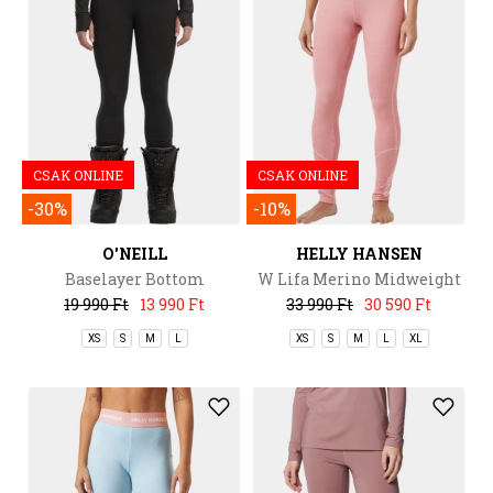
CSAK ONLINE
CSAK ONLINE
-30%
-10%
O'NEILL
HELLY HANSEN
Baselayer Bottom
W Lifa Merino Midweight
Pant
19 990 Ft
13 990 Ft
33 990 Ft
30 590 Ft
XS
S
M
L
XS
S
M
L
XL