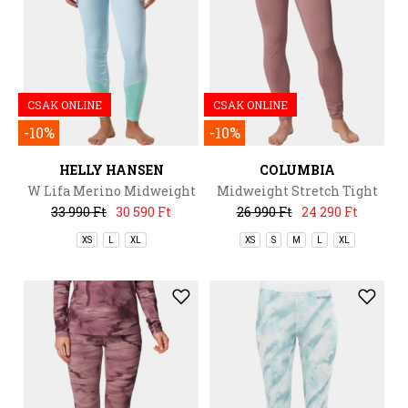
CSAK ONLINE
CSAK ONLINE
-10%
-10%
HELLY HANSEN
COLUMBIA
W Lifa Merino Midweight
Midweight Stretch Tight
Pant
33 990 Ft
30 590 Ft
26 990 Ft
24 290 Ft
XS
L
XL
XS
S
M
L
XL