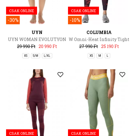
CSAK ONLINE
CSAK ONLINE
-30%
-10%
UYN
COLUMBIA
UYN WOMAN EVOLUTYON
W Omni-Heat Infinity Tight
UW PANT MEDIUM
29 990 Ft
20 990 Ft
27 990 Ft
25 190 Ft
MELANGE
XS
S/M
L/XL
XS
M
L
CSAK ONLINE
CSAK ONLINE