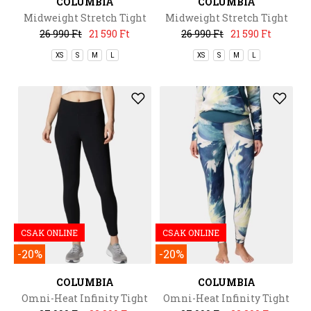
COLUMBIA
COLUMBIA
Midweight Stretch Tight
Midweight Stretch Tight
26 990 Ft
21 590 Ft
26 990 Ft
21 590 Ft
XS
S
M
L
XS
S
M
L
CSAK ONLINE
CSAK ONLINE
-20%
-20%
COLUMBIA
COLUMBIA
Omni-Heat Infinity Tight
Omni-Heat Infinity Tight