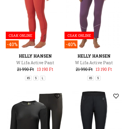
CSAK ONLINE
CSAK ONLINE
-40%
-40%
HELLY HANSEN
HELLY HANSEN
W Lifa Active Pant
W Lifa Active Pant
21 990 Ft
13 190 Ft
21 990 Ft
13 190 Ft
XS
S
L
XS
S