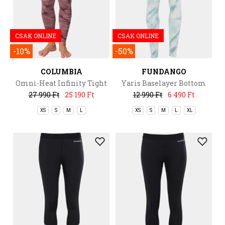
CSAK ONLINE
CSAK ONLINE
-10%
-50%
COLUMBIA
FUNDANGO
Omni-Heat Infinity Tight
Yaris Baselayer Bottom
27 990 Ft
25 190 Ft
12 990 Ft
6 490 Ft
XS
S
M
L
XS
S
M
L
XL