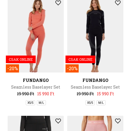
CSAK ONLINE
CSAK ONLINE
-20%
-20%
FUNDANGO
FUNDANGO
Seamless Baselayer Set
Seamless Baselayer Set
19 990 Ft
15 990 Ft
19 990 Ft
15 990 Ft
XS/S
M/L
XS/S
M/L