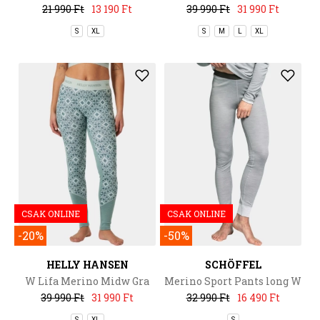
Pant
21 990 Ft
13 190 Ft
39 990 Ft
31 990 Ft
S
XL
S
M
L
XL
CSAK ONLINE
CSAK ONLINE
-20%
-50%
HELLY HANSEN
SCHÖFFEL
W Lifa Merino Midw Gra
Merino Sport Pants long W
Pant
39 990 Ft
31 990 Ft
32 990 Ft
16 490 Ft
S
XL
S