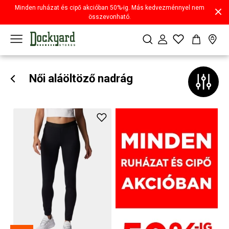
Minden ruházat és cipő akcióban 50%-ig. Más kedvezménnyel nem
összevonható.
Női aláöltöző nadrág