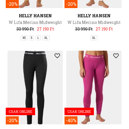
-20%
-20%
HELLY HANSEN
HELLY HANSEN
W Lifa Merino Midweight
W Lifa Merino Midweight
Pant
Pant
33 990 Ft
27 190 Ft
33 990 Ft
27 190 Ft
XS
S
L
XL
XL
CSAK ONLINE
CSAK ONLINE
-20%
-40%