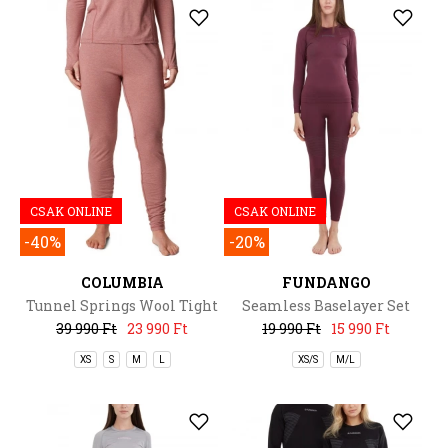
CSAK ONLINE
CSAK ONLINE
-40%
-20%
COLUMBIA
FUNDANGO
Tunnel Springs Wool Tight
Seamless Baselayer Set
39 990 Ft
23 990 Ft
19 990 Ft
15 990 Ft
XS
S
M
L
XS/S
M/L