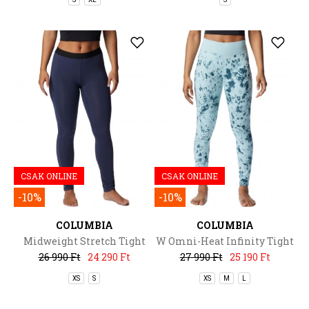
CSAK ONLINE
CSAK ONLINE
-10%
-10%
COLUMBIA
COLUMBIA
Midweight Stretch Tight
W Omni-Heat Infinity Tight
26 990 Ft
24 290 Ft
27 990 Ft
25 190 Ft
XS
S
XS
M
L