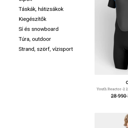
Táskák, hátizsákok
Kiegészítők
Sí és snowboard
Túra, outdoor
Strand, szörf, vízisport
O
Youth Reactor-2 
28 990 