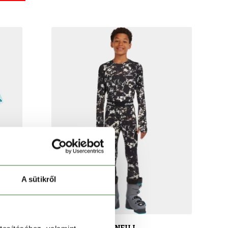
A sütikről
O'NEILL