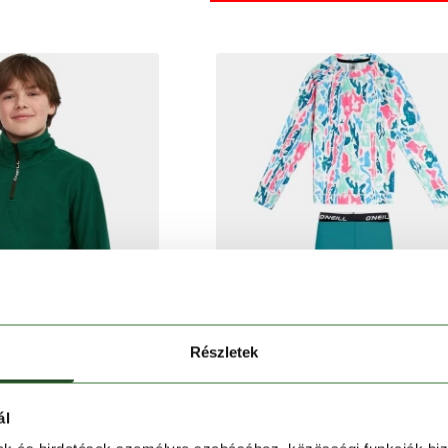
Részletek
ál
'NEILL
O'NEILL