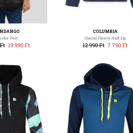
NDANGO
COLUMBIA
oke Vest
Glacial Fleece Half Zip
 Ft
19 990 Ft
12 990 Ft
7 790 Ft