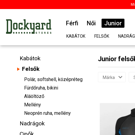
Mi
Férfi
Női
Junior
KABÁTOK
FELSŐK
NADRÁG
Kabátok
Junior felső
Felsők
Márka
Polár, softshell, középréteg
Fürdőruha, bikini
Aláöltöző
Mellény
Neoprén ruha, mellény
Nadrágok
Cipők