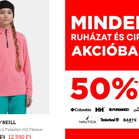
'NEILL
's Polartec HZ Fleece
Ft
12 590 Ft