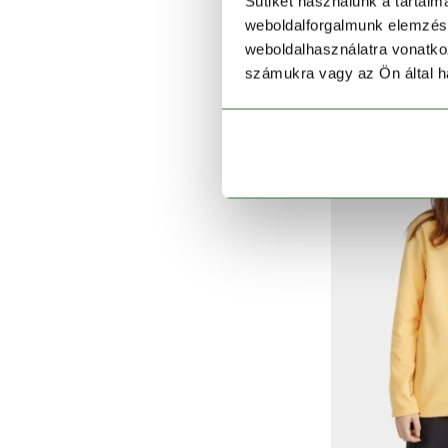
Sütiket használunk a tartal
FWC'Cruz Jack
weboldalforgalmunk elemzésé
17 990 
weboldalhasználatra vonatko
számukra vagy az Ön által ha