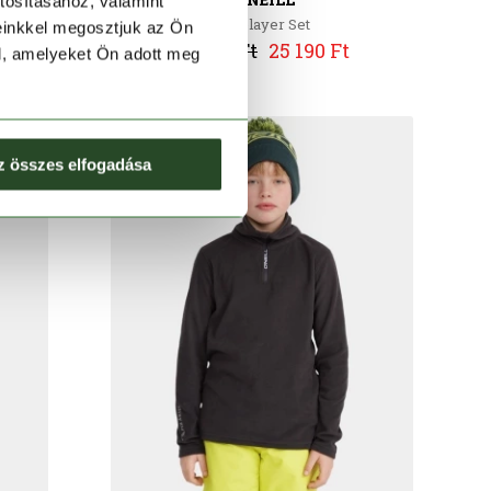
tosításához, valamint
Baselayer Set
einkkel megosztjuk az Ön
35 990 Ft
25 190 Ft
l, amelyeket Ön adott meg
z összes elfogadása