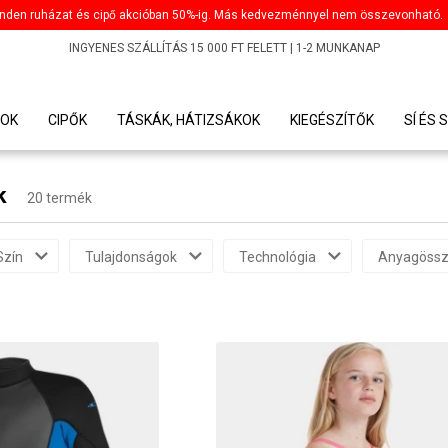
nden ruházat és cipő akcióban 50%-ig. Más kedvezménnyel nem összevonható.
INGYENES SZÁLLÍTÁS 15 000 FT FELETT | 1-2 MUNKANAP
OK
CIPŐK
TÁSKÁK, HÁTIZSÁKOK
KIEGÉSZÍTŐK
SÍ ÉS
k
20 termék
Szín
Tulajdonságok
Technológia
Anyagössz