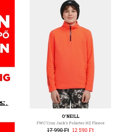
O'NEILL
FWC'Cruz Jack's Polartec HZ Fleece
17 990 Ft
12 590 Ft