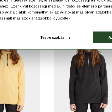
mak és hirdetések személyre szabásához, közösségi funkciók biz
's Polartec HZ Fleece
Baselayer Set
hez. Ezenkívül közösségi média-, hirdető- és elemező partner
Ft
12 590 Ft
35 990 Ft
25 190 Ft
zó adatait, akik kombinálhatják az adatokat más olyan adatokka
sznált más szolgáltatásokból gyűjtöttek.
Testre szabás
A