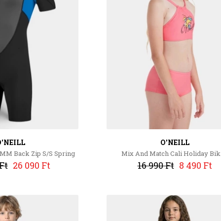
'NEILL
O'NEILL
2MM Back Zip S/S Spring
Mix And Match Cali Holiday Bik
Ft
26 090 Ft
16 990 Ft
8 490 Ft