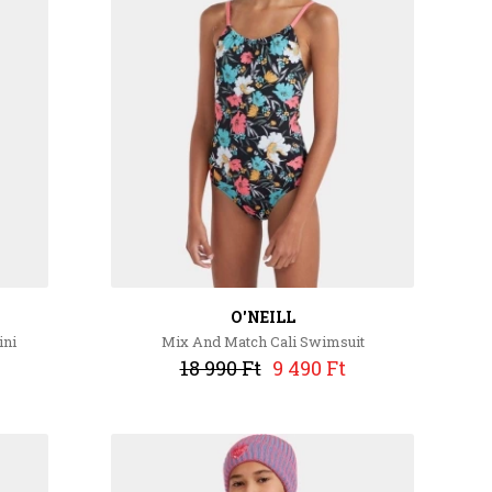
O'NEILL
ini
Mix And Match Cali Swimsuit
18 990 Ft
9 490 Ft