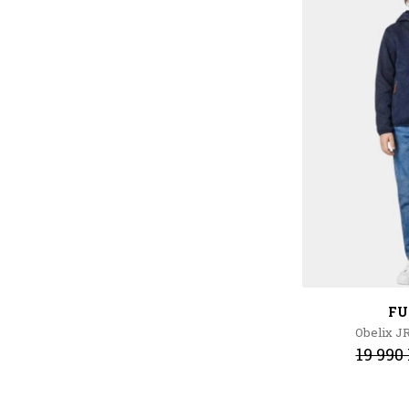
FU
Obelix J
19 990 