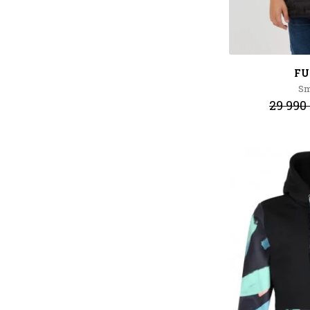
FU
Sm
29 990