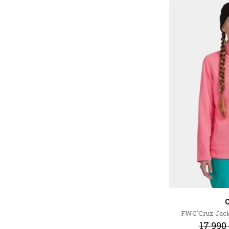
O
FWC'Cruz Jack
17 990 