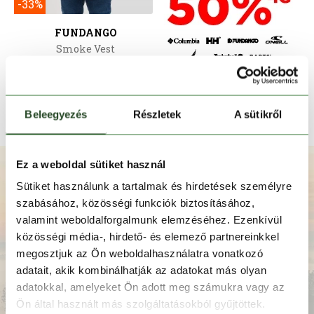
-33%
FUNDANGO
Smoke Vest
29 990 Ft
19 990 Ft
XXL
128
140
152
164
Beleegyezés
Részletek
A sütikről
Ez a weboldal sütiket használ
Iratkozz fel hírlevelünkre!
Sütiket használunk a tartalmak és hirdetések személyre
szabásához, közösségi funkciók biztosításához,
valamint weboldalforgalmunk elemzéséhez. Ezenkívül
közösségi média-, hirdető- és elemező partnereinkkel
megosztjuk az Ön weboldalhasználatra vonatkozó
adatait, akik kombinálhatják az adatokat más olyan
adatokkal, amelyeket Ön adott meg számukra vagy az
Ön által használt más szolgáltatásokból gyűjtöttek.