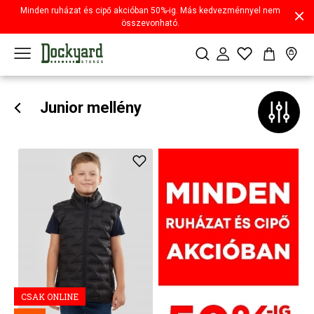
Minden ruházat és cipő akcióban 50%-ig. Más kedvezménnyel nem
összevonható.
Junior mellény
CSAK ONLINE