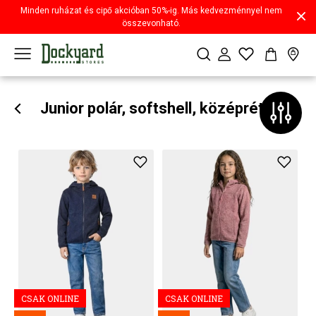
Minden ruházat és cipő akcióban 50%-ig. Más kedvezménnyel nem
összevonható.
Junior polár, softshell, középréteg
CSAK ONLINE
CSAK ONLINE