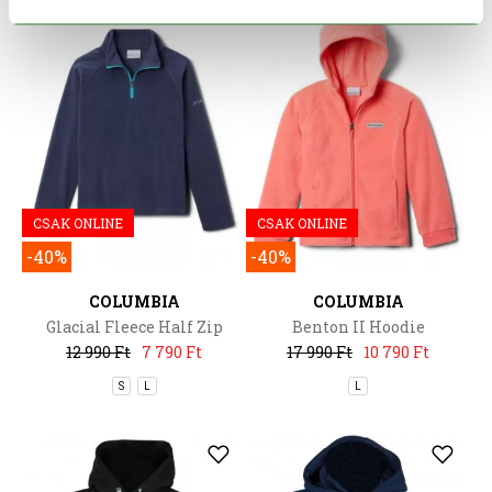
CSAK ONLINE
CSAK ONLINE
-40%
-40%
COLUMBIA
COLUMBIA
Glacial Fleece Half Zip
Benton II Hoodie
12 990 Ft
7 790 Ft
17 990 Ft
10 790 Ft
S
L
L