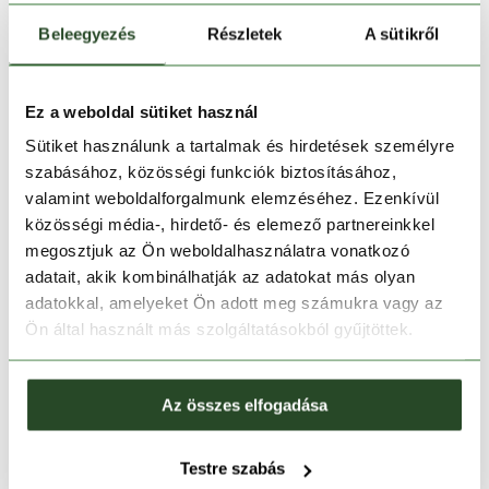
Beleegyezés
Részletek
A sütikről
Ez a weboldal sütiket használ
Sütiket használunk a tartalmak és hirdetések személyre
szabásához, közösségi funkciók biztosításához,
valamint weboldalforgalmunk elemzéséhez. Ezenkívül
közösségi média-, hirdető- és elemező partnereinkkel
megosztjuk az Ön weboldalhasználatra vonatkozó
CSAK ONLINE
CSAK ONLINE
adatait, akik kombinálhatják az adatokat más olyan
-50%
-50%
adatokkal, amelyeket Ön adott meg számukra vagy az
Ön által használt más szolgáltatásokból gyűjtöttek.
O'NEILL
O'NEILL
Jack'S Polartec 100 Hz
Jack'S Polartec 100 Hz
Fleece
Fleece
15 990 Ft
7 990 Ft
15 990 Ft
7 990 Ft
Az összes elfogadása
140
152
128
176
Testre szabás