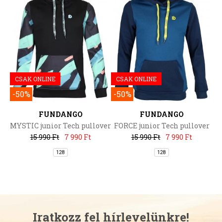
CSAK ONLINE
CSAK ONLINE
-50%
-50%
FUNDANGO
FUNDANGO
MYSTIC junior Tech pullover
FORCE junior Tech pullover
15 990 Ft
7 990 Ft
15 990 Ft
7 990 Ft
128
128
Iratkozz fel hírlevelünkre!