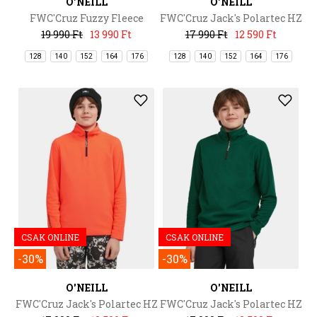
O'NEILL
O'NEILL
FWC'Cruz Fuzzy Fleece
FWC'Cruz Jack's Polartec HZ
Fleece
19 990 Ft
13 990 Ft
17 990 Ft
12 590 Ft
128
140
152
164
176
128
140
152
164
176
CSAK ONLINE
CSAK ONLINE
-30%
-30%
O'NEILL
O'NEILL
FWC'Cruz Jack's Polartec HZ
FWC'Cruz Jack's Polartec HZ
Fleece
Fleece