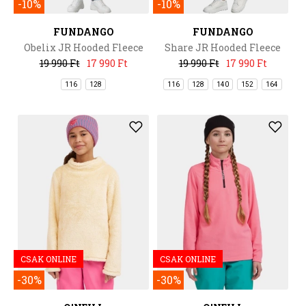
-10%
-10%
FUNDANGO
FUNDANGO
Obelix JR Hooded Fleece
Share JR Hooded Fleece
19 990 Ft
17 990 Ft
19 990 Ft
17 990 Ft
116
128
116
128
140
152
164
CSAK ONLINE
CSAK ONLINE
-30%
-30%