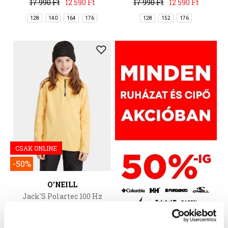
17 990 Ft
12 590 Ft
17 990 Ft
12 590 Ft
128
140
164
176
128
152
176
CSAK ONLINE
-50%
O'NEILL
Jack'S Polartec 100 Hz
Fleece
15 990 Ft
7 990 Ft
128