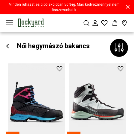
Minden ruházat és cipő akcióban 50%-ig. Más kedvezménnyel nem
összevonható.
Női hegymászó bakancs