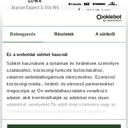
LOWA
Alpine Expert Ii Gtx Ws
171 990 Ft
137 590 Ft
5
5.5
7
Beleegyezés
Részletek
A sütikről
Ez a weboldal sütiket használ
Sütiket használunk a tartalmak és hirdetések személyre
szabásához, közösségi funkciók biztosításához,
valamint weboldalforgalmunk elemzéséhez. Ezenkívül
közösségi média-, hirdető- és elemező partnereinkkel
megosztjuk az Ön weboldalhasználatra vonatkozó
adatait, akik kombinálhatják az adatokat más olyan
-20%
adatokkal, amelyeket Ön adott meg számukra vagy az
Ön által használt más szolgáltatásokból gyűjtöttek.
LOWA
Cevedale Ii Gtx Ws