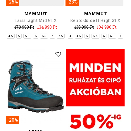
-25%
-25%
MAMMUT
MAMMUT
Taiss Light Mid GTX
Kento Guide II High GTX
179 990 Ft
134 990 Ft
139 990 Ft
104 990 Ft
4.5
5
5.5
6
6.5
7
7.5
4
4.5
5
5.5
6
6.5
7
-20%