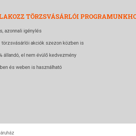
LAKOZZ TÖRZSVÁSÁRLÓI PROGRAMUNKH
s, azonnali igénylés
v törzsvásárlói akciók szezon közben is
% állandó, el nem évülő kedvezmény
tben és weben is használható
áruház