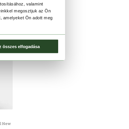
tosításához, valamint
einkkel megosztjuk az Ön
l, amelyeket Ön adott meg
z összes elfogadása
l New