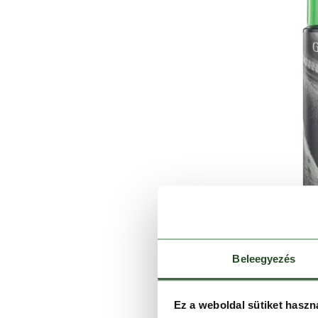
G
Beleegyezés
Grangers 
3
Ez a weboldal sütiket haszn