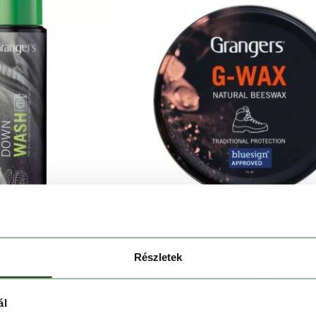
RANGERS
GRANGERS
Részletek
Down Wash 300ML
Grangers G-Wax 80g 2015
 490 Ft
1 490 Ft
ál