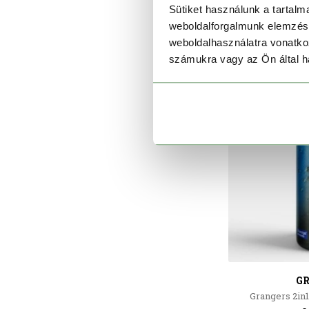
Sütiket használunk a tartal
weboldalforgalmunk elemzésé
weboldalhasználatra vonatko
számukra vagy az Ön által ha
G
Grangers 2in