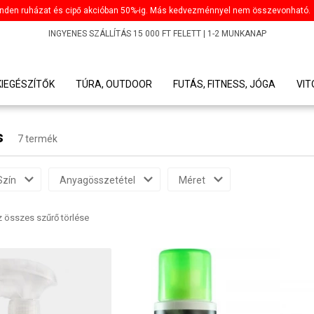
nden ruházat és cipő akcióban 50%-ig. Más kedvezménnyel nem összevonható.
INGYENES SZÁLLÍTÁS 15 000 FT FELETT | 1-2 MUNKANAP
KIEGÉSZÍTŐK
TÚRA, OUTDOOR
FUTÁS, FITNESS, JÓGA
VI
s
7 termék
Szín
Anyagösszetétel
Méret
 összes szűrő törlése