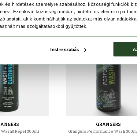
mak és hirdetések személyre szabásához, közösségi funkciók biz
hez. Ezenkívül közösségi média-, hirdető- és elemező partner
zó adatait, akik kombinálhatják az adatokat más olyan adatokka
sznált más szolgáltatásokból gyűjtöttek.
Testre szabás
A
RANGERS
GRANGERS
1 Wash&Repel 300ml
Grangers Performance Wash 300m