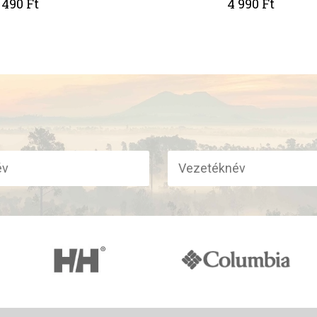
 490 Ft
4 990 Ft