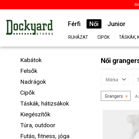
Mi
Férfi
Női
Junior
RUHÁZAT
CIPŐK
TÁSKÁK, 
Kabátok
Női granger
Felsők
Márka
Nadrágok
Cipők
Grangers
Az
Táskák, hátizsákok
Kiegészítők
Túra, outdoor
Futás, fitness, jóga