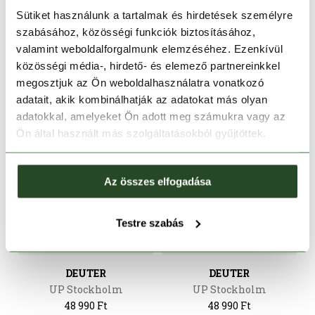
Gogo
Gogo
Sütiket használunk a tartalmak és hirdetések személyre
24 990 Ft
24 990 Ft
szabásához, közösségi funkciók biztosításához,
Egy méret
Egy méret
valamint weboldalforgalmunk elemzéséhez. Ezenkívül
közösségi média-, hirdető- és elemező partnereinkkel
megosztjuk az Ön weboldalhasználatra vonatkozó
adatait, akik kombinálhatják az adatokat más olyan
adatokkal, amelyeket Ön adott meg számukra vagy az
Ön által használt más szolgáltatásokból gyűjtöttek.
Az összes elfogadása
Testre szabás
DEUTER
DEUTER
UP Stockholm
UP Stockholm
48 990 Ft
48 990 Ft