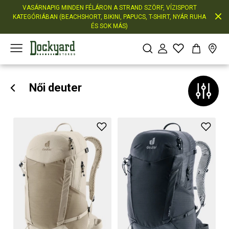
VASÁRNAPIG MINDEN FÉLÁRON A STRAND SZÖRF, VÍZISPORT
KATEGÓRIÁBAN (BEACHSHORT, BIKINI, PAPUCS, T-SHIRT, NYÁR RUHA
ÉS SOK MÁS)
Női deuter