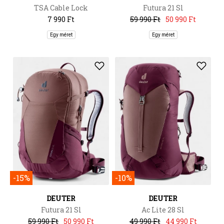
TSA Cable Lock
Futura 21 Sl
7 990 Ft
59 990 Ft
50 990 Ft
Egy méret
Egy méret
-15%
-10%
DEUTER
DEUTER
Futura 21 Sl
Ac Lite 28 Sl
59 990 Ft
50 990 Ft
49 990 Ft
44 990 Ft