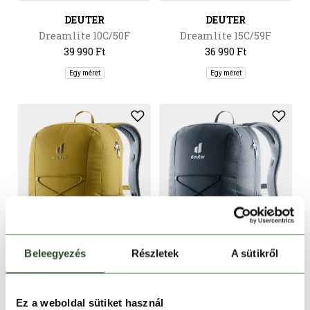
DEUTER
DEUTER
Dreamlite 10C/50F
Dreamlite 15C/59F
39 990 Ft
36 990 Ft
Egy méret
Egy méret
Beleegyezés
Részletek
A sütikről
DEUTER
DEUTER
Ez a weboldal sütiket használ