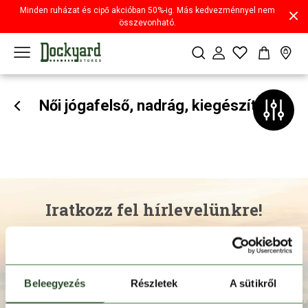
Minden ruházat és cipő akcióban 50%-ig. Más kedvezménnyel nem
összevonható.
Női jógafelső, nadrág, kiegészítő
Iratkozz fel hírlevelünkre!
Beleegyezés
Részletek
A sütikről