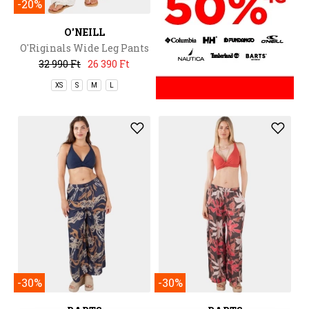
-20%
O'NEILL
O'Riginals Wide Leg Pants
32 990 Ft
26 390 Ft
XS
S
M
L
-30%
-30%