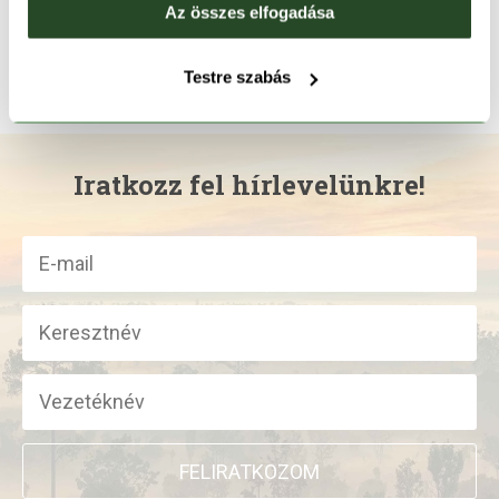
24 990 Ft
12 490 Ft
28 990 Ft
14 490 Ft
Az összes elfogadása
M/L
XS
S
M
L
Testre szabás
Iratkozz fel hírlevelünkre!
FELIRATKOZOM