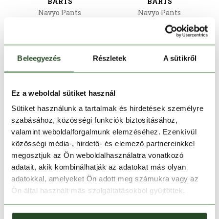
BARTS
BARTS
Navyo Pants
Navyo Pants
29 990 Ft
20 990 Ft
29 990 Ft
20 990 Ft
S/M
S/M
M/L
Beleegyezés
Részletek
A sütikről
Ez a weboldal sütiket használ
Sütiket használunk a tartalmak és hirdetések személyre
szabásához, közösségi funkciók biztosításához,
valamint weboldalforgalmunk elemzéséhez. Ezenkívül
közösségi média-, hirdető- és elemező partnereinkkel
megosztjuk az Ön weboldalhasználatra vonatkozó
CSAK ONLINE
adatait, akik kombinálhatják az adatokat más olyan
-50%
-50%
adatokkal, amelyeket Ön adott meg számukra vagy az
Ön által használt más szolgáltatásokból gyűjtöttek.
BARTS
O'NEILL
Wollam Pants
Farrah Wow Woven Pants