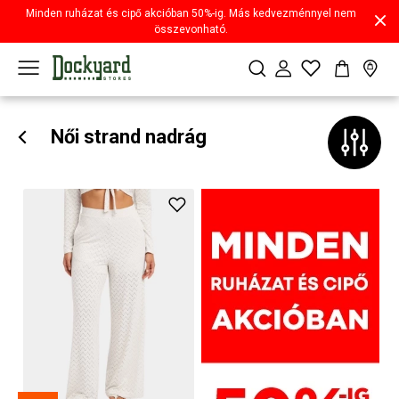
Minden ruházat és cipő akcióban 50%-ig. Más kedvezménnyel nem
összevonható.
Női strand nadrág