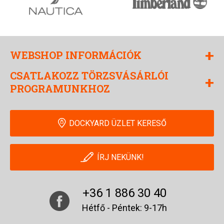
+
WEBSHOP INFORMÁCIÓK
CSATLAKOZZ TÖRZSVÁSÁRLÓI
+
PROGRAMUNKHOZ
DOCKYARD ÜZLET KERESŐ
ÍRJ NEKÜNK!
+36 1 886 30 40
Hétfő - Péntek: 9-17h