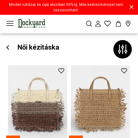
Minden ruházat és cipő akcióban 50%-ig. Más kedvezménnyel nem
összevonható.
Női kézitáska