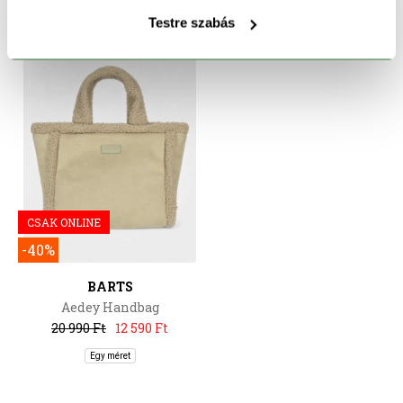
Testre szabás
CSAK ONLINE
-40%
BARTS
Aedey Handbag
20 990 Ft
12 590 Ft
Egy méret