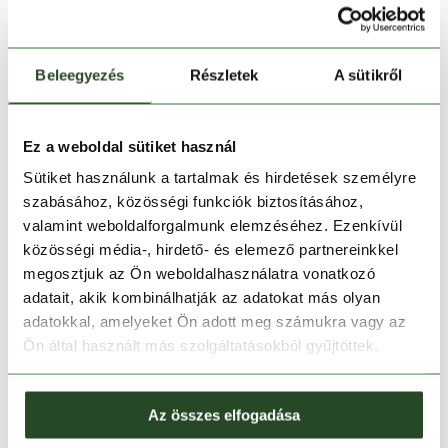
17 990 Ft
8 990 Ft
17 990 Ft
8 990 Ft
Egy méret
Egy méret
Beleegyezés
Részletek
A sütikről
Ez a weboldal sütiket használ
Sütiket használunk a tartalmak és hirdetések személyre
szabásához, közösségi funkciók biztosításához,
valamint weboldalforgalmunk elemzéséhez. Ezenkívül
közösségi média-, hirdető- és elemező partnereinkkel
megosztjuk az Ön weboldalhasználatra vonatkozó
CSAK ONLINE
adatait, akik kombinálhatják az adatokat más olyan
-40%
adatokkal, amelyeket Ön adott meg számukra vagy az
Ön által használt más szolgáltatásokból gyűjtöttek.
BARTS
Reydar Handbag
18 990 Ft
11 390 Ft
Az összes elfogadása
Egy méret