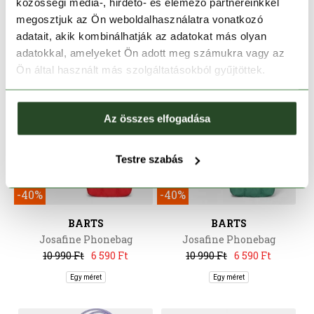
közösségi média-, hirdető- és elemező partnereinkkel
megosztjuk az Ön weboldalhasználatra vonatkozó
adatait, akik kombinálhatják az adatokat más olyan
adatokkal, amelyeket Ön adott meg számukra vagy az
Ön által használt más szolgáltatásokból gyűjtöttek.
Az összes elfogadása
Testre szabás
CSAK ONLINE
CSAK ONLINE
-40%
-40%
BARTS
BARTS
Josafine Phonebag
Josafine Phonebag
10 990 Ft
6 590 Ft
10 990 Ft
6 590 Ft
Egy méret
Egy méret