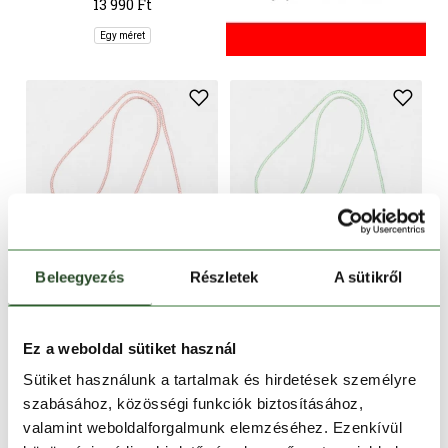
13 990 Ft
Egy méret
Beleegyezés
Részletek
A sütikről
CSAK ONLINE
CSAK ONLINE
-40%
-40%
Ez a weboldal sütiket használ
BARTS
BARTS
Sütiket használunk a tartalmak és hirdetések személyre
Bugbane Phone Bag
Bugbane Phone Bag
szabásához, közösségi funkciók biztosításához,
10 990 Ft
6 590 Ft
10 990 Ft
6 590 Ft
valamint weboldalforgalmunk elemzéséhez. Ezenkívül
Egy méret
Egy méret