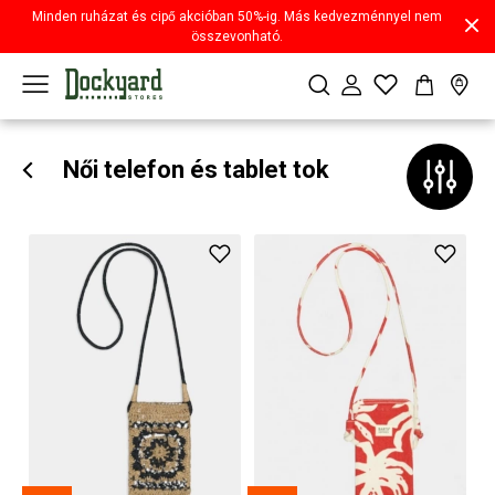
Minden ruházat és cipő akcióban 50%-ig. Más kedvezménnyel nem
összevonható.
Női telefon és tablet tok