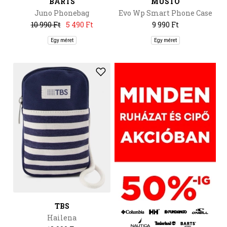
BARTS
MUSTO
Juno Phonebag
Evo Wp Smart Phone Case
2.0
10 990 Ft
5 490 Ft
9 990 Ft
Egy méret
Egy méret
TBS
Hailena