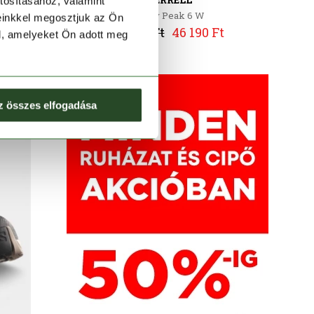
tosításához, valamint
Agility Peak 6 W
einkkel megosztjuk az Ön
65 990 Ft
46 190 Ft
l, amelyeket Ön adott meg
z összes elfogadása