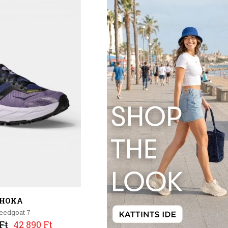
HOKA
eedgoat 7
Ft
42 890 Ft