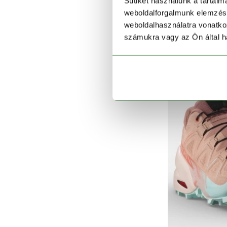
Sütiket használunk a tartal
Sp
weboldalforgalmunk elemzésé
65 990 
weboldalhasználatra vonatko
számukra vagy az Ön által ha