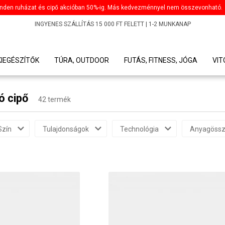
nden ruházat és cipő akcióban 50%-ig. Más kedvezménnyel nem összevonható.
INGYENES SZÁLLÍTÁS 15 000 FT FELETT | 1-2 MUNKANAP
KIEGÉSZÍTŐK
TÚRA, OUTDOOR
FUTÁS, FITNESS, JÓGA
VI
ó cipő
42 termék
Szín
Tulajdonságok
Technológia
Anyagössz