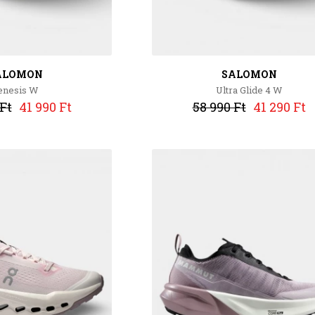
ALOMON
SALOMON
enesis W
Ultra Glide 4 W
Ft
41 990 Ft
58 990 Ft
41 290 Ft