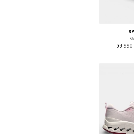
S
G
59 990 