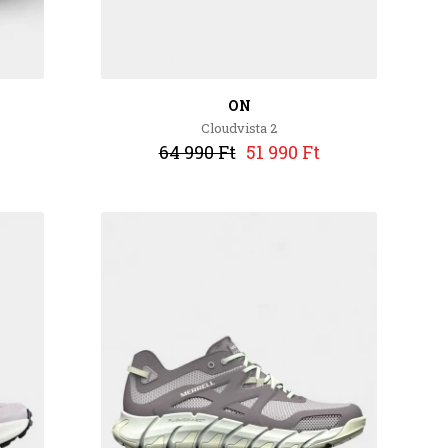
ON
Cloudvista 2
64 990 Ft
51 990 Ft