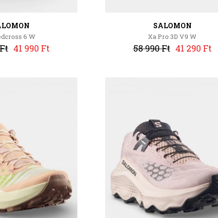
ALOMON
SALOMON
dcross 6 W
Xa Pro 3D V9 W
Ft
41 990 Ft
58 990 Ft
41 290 Ft