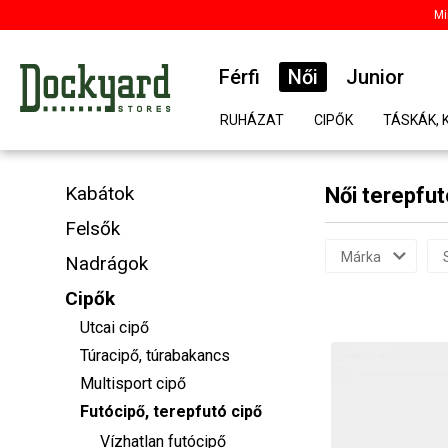
Mi
Férfi
Női
Junior
RUHÁZAT
CIPŐK
TÁSKÁK, 
Kabátok
Női terepfut
Felsők
Márka
Nadrágok
Cipők
Utcai cipő
Túracipő, túrabakancs
Multisport cipő
Futócipő, terepfutó cipő
Vízhatlan futócipő