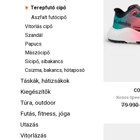
Terepfutó cipő
Aszfalt futócipő
Vitorlás cipő
Szandál
Papucs
Mászócipő
Sícipő, síbakancs
Csizma, bakancs, hótaposó
Táskák, hátizsákok
C
Kiegészítők
Konos Spee
Túra, outdoor
79 990 
Futás, fitness, jóga
Utazás
Vitorlázás