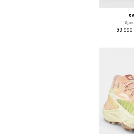
S
Spee
59 990 