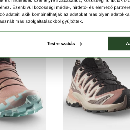
mak és hirdetések személyre szabásához, közösségi funkciók biz
eedgoat 7
Agility Peak 6 W
hez. Ezenkívül közösségi média-, hirdető- és elemező partner
Ft
42 890 Ft
65 990 Ft
46 190 Ft
zó adatait, akik kombinálhatják az adatokat más olyan adatokka
sznált más szolgáltatásokból gyűjtöttek.
Testre szabás
A