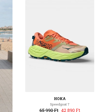
HOKA
Speedgoat 7
65 990 Ft
42 890 Ft