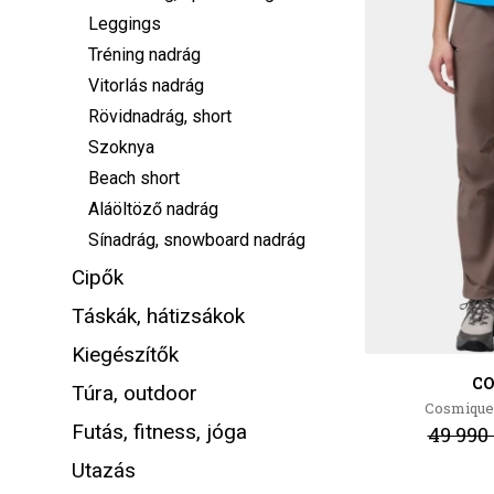
Leggings
Tréning nadrág
Vitorlás nadrág
Rövidnadrág, short
Szoknya
Beach short
Aláöltöző nadrág
Sínadrág, snowboard nadrág
Cipők
Táskák, hátizsákok
Kiegészítők
C
Túra, outdoor
Cosmiques
Futás, fitness, jóga
49 990 
Utazás