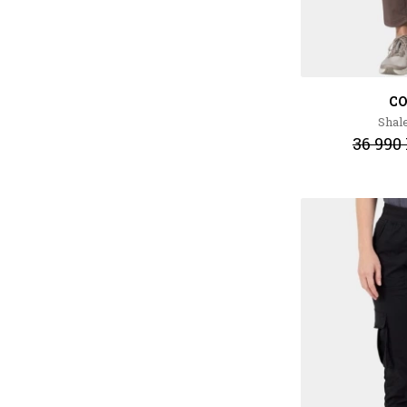
C
Shal
36 990 