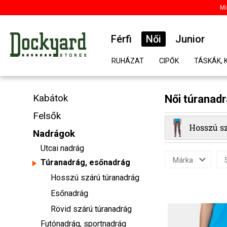
Mi
Férfi
Női
Junior
RUHÁZAT
CIPŐK
TÁSKÁK, 
Kabátok
Női túranad
Felsők
Hosszú s
Nadrágok
Utcai nadrág
Márka
Túranadrág, esőnadrág
Hosszú szárú túranadrág
Esőnadrág
Rövid szárú túranadrág
Futónadrág, sportnadrág