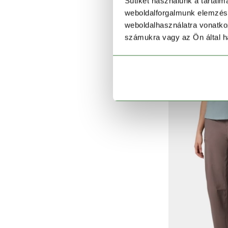
Sütiket használunk a tartal
weboldalforgalmunk elemzésé
weboldalhasználatra vonatko
C
számukra vagy az Ön által ha
Ceda
29 990 