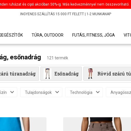
nden ruházat és cipő akcióban 50%-ig. Más kedvezménnyel nem összevonható.
INGYENES SZÁLLÍTÁS 15 000 FT FELETT | 1-2 MUNKANAP
KIEGÉSZÍTŐK
TÚRA, OUTDOOR
FUTÁS, FITNESS, JÓGA
VI
rág, esőnadrág
121 termék
zárú túranadrág
Esőnadrág
Rövid szárú t
Szín
Tulajdonságok
Technológia
Anyagössz