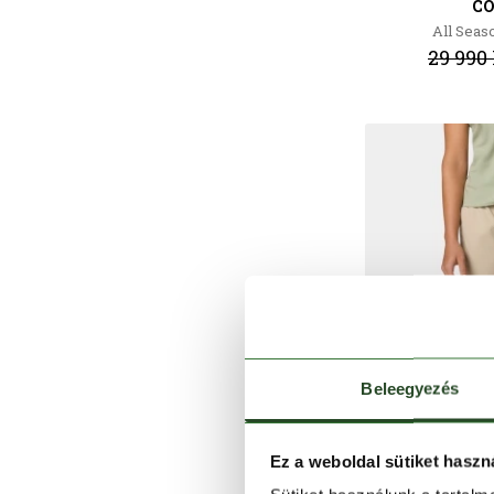
C
All Seas
29 990 
Beleegyezés
Ez a weboldal sütiket haszn