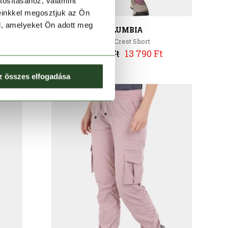
tosításához, valamint
einkkel megosztjuk az Ön
l, amelyeket Ön adott meg
COLUMBIA
Cedar Crest Short
22 990 Ft
13 790 Ft
z összes elfogadása