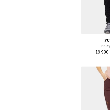
FU
Finle
19 990 