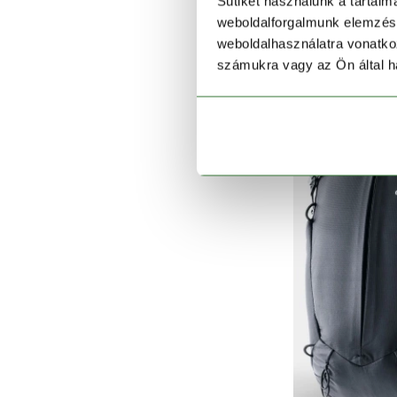
Sütiket használunk a tartal
weboldalforgalmunk elemzésé
Spe
weboldalhasználatra vonatko
32
számukra vagy az Ön által ha