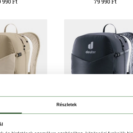
 990 Ft
79 990 Ft
Részletek
ál