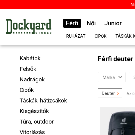
Mi
Férfi
Női
Junior
RUHÁZAT
CIPŐK
TÁSKÁK, 
Kabátok
Férfi deuter
Felsők
Márka
Nadrágok
Cipők
Deuter
Az ö
Táskák, hátizsákok
Kiegészítők
Túra, outdoor
Vitorlázás