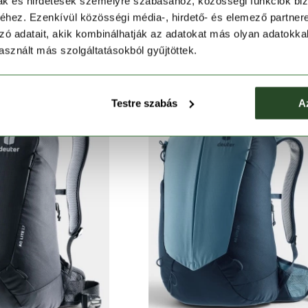
mak és hirdetések személyre szabásához, közösségi funkciók biz
DEUTER
DEUTER
hez. Ezenkívül közösségi média-, hirdető- és elemező partner
ed Lite 21
Speed Lite 21
zó adatait, akik kombinálhatják az adatokat más olyan adatokka
 990 Ft
32 990 Ft
sznált más szolgáltatásokból gyűjtöttek.
Testre szabás
A