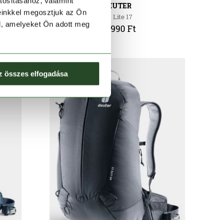
tosításához, valamint
DEUTER
einkkel megosztjuk az Ön
AC Lite 17
l, amelyeket Ön adott meg
39 990 Ft
z összes elfogadása