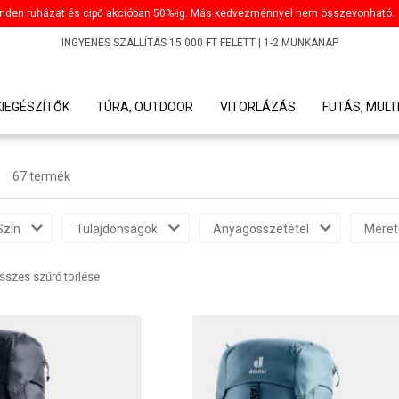
nden ruházat és cipő akcióban 50%-ig. Más kedvezménnyel nem összevonható.
INGYENES SZÁLLÍTÁS 15 000 FT FELETT | 1-2 MUNKANAP
KIEGÉSZÍTŐK
TÚRA, OUTDOOR
VITORLÁZÁS
FUTÁS, MULT
67 termék
Szín
Tulajdonságok
Anyagösszetétel
Méret
sszes szűrő törlése