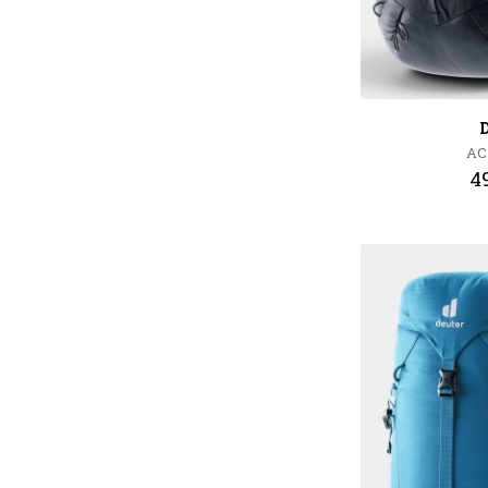
AC 
49