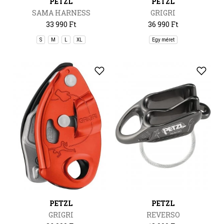
PETZL
PETZL
SAMA HARNESS
GRIGRI
33 990 Ft
36 990 Ft
S
M
L
XL
Egy méret
PETZL
PETZL
GRIGRI
REVERSO