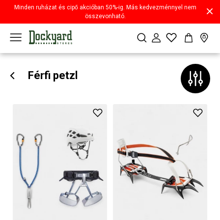
Minden ruházat és cipő akcióban 50%-ig. Más kedvezménnyel nem
összevonható.
Férfi petzl