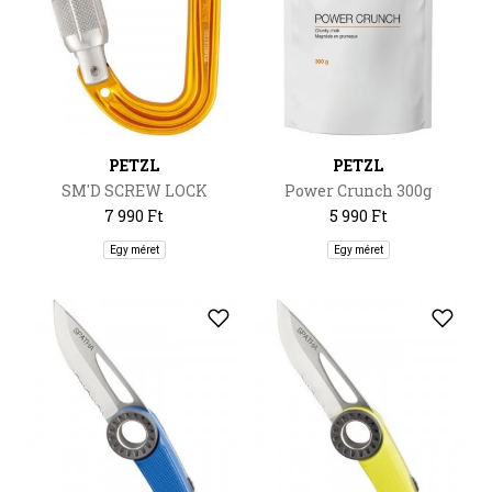
PETZL
PETZL
SM'D SCREW LOCK
Power Crunch 300g
7 990 Ft
5 990 Ft
Egy méret
Egy méret