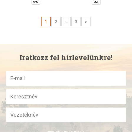
S/M
M/L
1
2
...
3
>
Iratkozz fel hírlevelünkre!