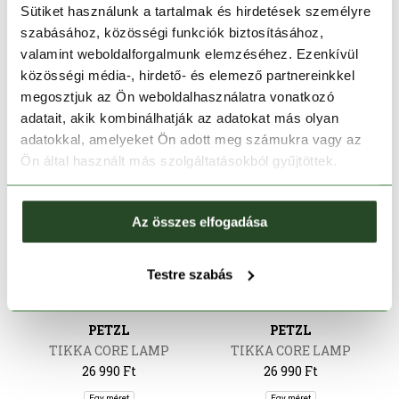
Sütiket használunk a tartalmak és hirdetések személyre
26 990 Ft
26 990 Ft
szabásához, közösségi funkciók biztosításához,
Egy méret
Egy méret
valamint weboldalforgalmunk elemzéséhez. Ezenkívül
közösségi média-, hirdető- és elemező partnereinkkel
megosztjuk az Ön weboldalhasználatra vonatkozó
adatait, akik kombinálhatják az adatokat más olyan
adatokkal, amelyeket Ön adott meg számukra vagy az
Ön által használt más szolgáltatásokból gyűjtöttek.
Az összes elfogadása
Testre szabás
PETZL
PETZL
TIKKA CORE LAMP
TIKKA CORE LAMP
26 990 Ft
26 990 Ft
Egy méret
Egy méret