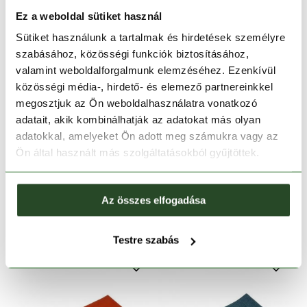
Ez a weboldal sütiket használ
Sütiket használunk a tartalmak és hirdetések személyre
szabásához, közösségi funkciók biztosításához,
valamint weboldalforgalmunk elemzéséhez. Ezenkívül
közösségi média-, hirdető- és elemező partnereinkkel
megosztjuk az Ön weboldalhasználatra vonatkozó
adatait, akik kombinálhatják az adatokat más olyan
adatokkal, amelyeket Ön adott meg számukra vagy az
-50%
-50%
Ön által használt más szolgáltatásokból gyűjtöttek.
VAUDE
VAUDE
Sport Towel III M
Sport Towel III L
Az összes elfogadása
7 990 Ft
3 995 Ft
8 990 Ft
4 495 Ft
M
Egy méret
Testre szabás