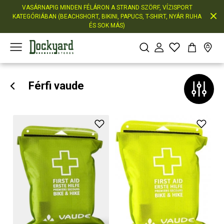
VASÁRNAPIG MINDEN FÉLÁRON A STRAND SZÖRF, VÍZISPORT
KATEGÓRIÁBAN (BEACHSHORT, BIKINI, PAPUCS, T-SHIRT, NYÁR RUHA
ÉS SOK MÁS)
Férfi vaude