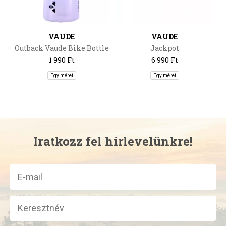
VAUDE
VAUDE
Outback Vaude Bike Bottle
Jackpot
0,75L
1 990 Ft
6 990 Ft
Egy méret
Egy méret
Iratkozz fel hírlevelünkre!