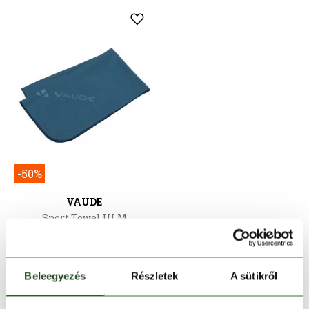
-50%
VAUDE
Sport Towel III M
7 990 Ft
3 995 Ft
Egy méret
Beleegyezés
Részletek
A sütikről