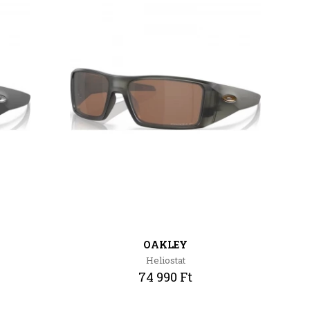
OAKLEY
Heliostat
74 990 Ft