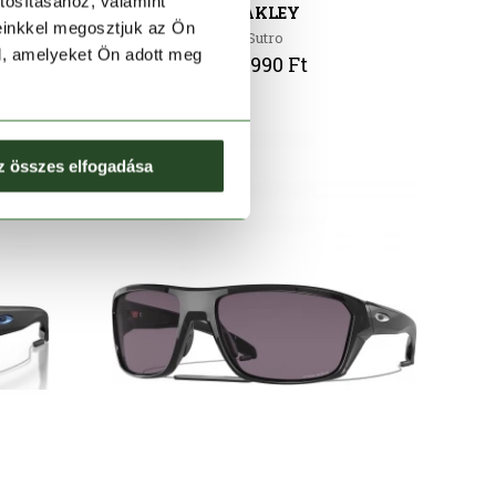
tosításához, valamint
OAKLEY
einkkel megosztjuk az Ön
Sutro
l, amelyeket Ön adott meg
64 990 Ft
z összes elfogadása