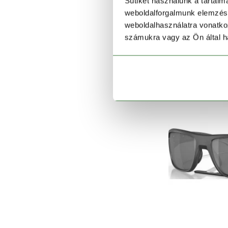
Sütiket használunk a tartal
O
weboldalforgalmunk elemzésé
weboldalhasználatra vonatko
68
számukra vagy az Ön által ha