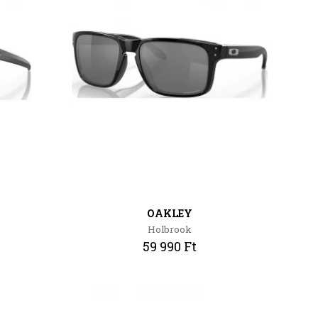
OAKLEY
Holbrook
59 990 Ft