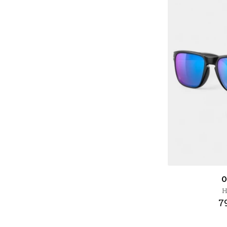
O
H
79