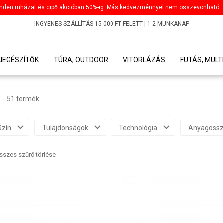
nden ruházat és cipő akcióban 50%-ig. Más kedvezménnyel nem összevonható.
INGYENES SZÁLLÍTÁS 15 000 FT FELETT | 1-2 MUNKANAP
KIEGÉSZÍTŐK
TÚRA, OUTDOOR
VITORLÁZÁS
FUTÁS, MULT
51 termék
Szín
Tulajdonságok
Technológia
Anyagössz
sszes szűrő törlése