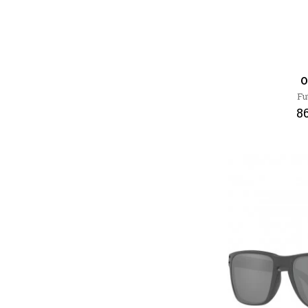
O
Fu
86