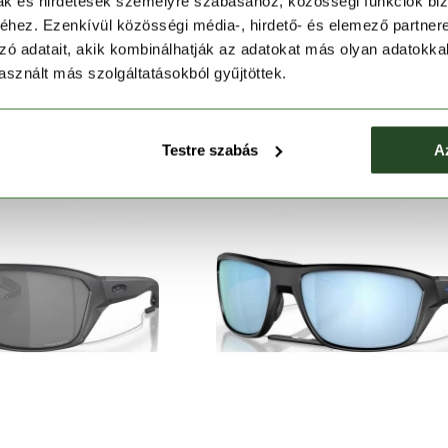
mak és hirdetések személyre szabásához, közösségi funkciók biz
AKLEY
OAKLEY
hez. Ezenkívül közösségi média-, hirdető- és elemező partner
Sielo
Latch Panel
zó adatait, akik kombinálhatják az adatokat más olyan adatokka
 990 Ft
78 990 Ft
sznált más szolgáltatásokból gyűjtöttek.
Testre szabás
A