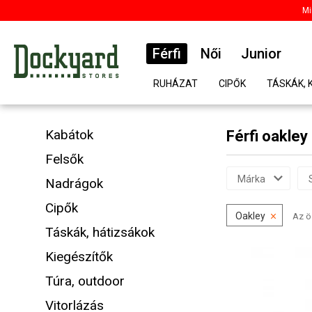
Mi
Férfi
Női
Junior
RUHÁZAT
CIPŐK
TÁSKÁK, 
Kabátok
Férfi oakley
Felsők
Márka
Nadrágok
Cipők
Oakley
Az ö
Táskák, hátizsákok
Kiegészítők
Túra, outdoor
Vitorlázás