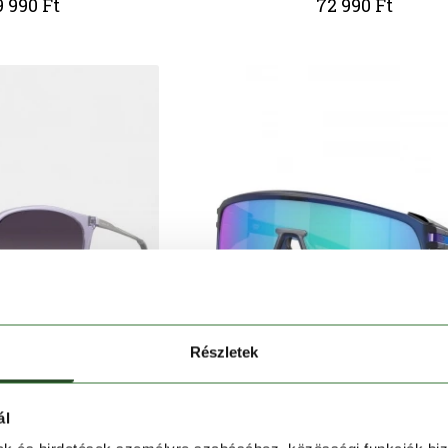
 990 Ft
72 990 Ft
Részletek
ál