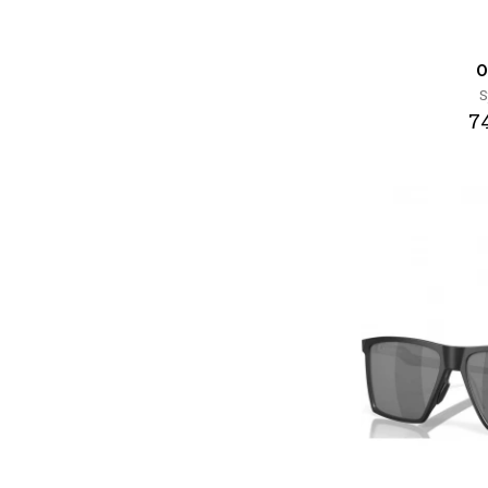
O
S
74