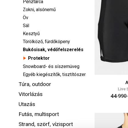
Pénztárca
Zokni, alsónemű
Öv
Sál
Kesztyű
Törölköző, fürdőköpeny
Bukósisak, védőfelszerelés
Protektor
Snowboard- és síszemüveg
Egyéb kiegészítők, tisztítószer
A
Túra, outdoor
Live 
Vitorlázás
44 990 
Utazás
Futás, multisport
Strand, szörf, vízisport