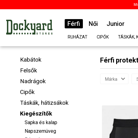
Mi
Férfi
Női
Junior
RUHÁZAT
CIPŐK
TÁSKÁK, 
Kabátok
Férfi protek
Felsők
Márka
Nadrágok
Cipők
Táskák, hátizsákok
Kiegészítők
Sapka és kalap
Napszemüveg