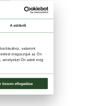
A sütikről
tosításához, valamint
einkkel megosztjuk az Ön
l, amelyeket Ön adott meg
z összes elfogadása