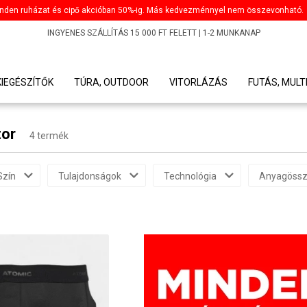
nden ruházat és cipő akcióban 50%-ig. Más kedvezménnyel nem összevonható.
INGYENES SZÁLLÍTÁS 15 000 FT FELETT | 1-2 MUNKANAP
KIEGÉSZÍTŐK
TÚRA, OUTDOOR
VITORLÁZÁS
FUTÁS, MULT
tor
4 termék
Szín
Tulajdonságok
Technológia
Anyagössz