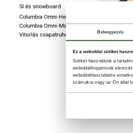
Sí és snowboard
Columbia Omni-Heat Infinity
Columbia Omni-Max
Beleegyezés
Vitorlás csapatruházat
Ez a weboldal sütiket haszn
Sütiket használunk a tartal
weboldalforgalmunk elemzésé
weboldalhasználatra vonatko
számukra vagy az Ön által ha
S
Fl
59 990 