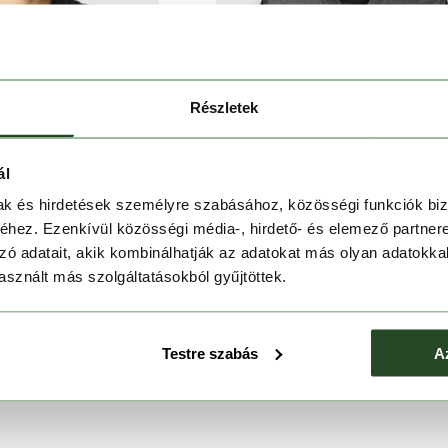
Részletek
ál
mak és hirdetések személyre szabásához, közösségi funkciók biz
hez. Ezenkívül közösségi média-, hirdető- és elemező partner
zó adatait, akik kombinálhatják az adatokat más olyan adatokka
sznált más szolgáltatásokból gyűjtöttek.
ALOMON
ATOMIC
Testre szabás
A
excell Pro
Live Shield Amid Vest M LV1
Ft
44 990 Ft
89 990 Ft
62 990 Ft