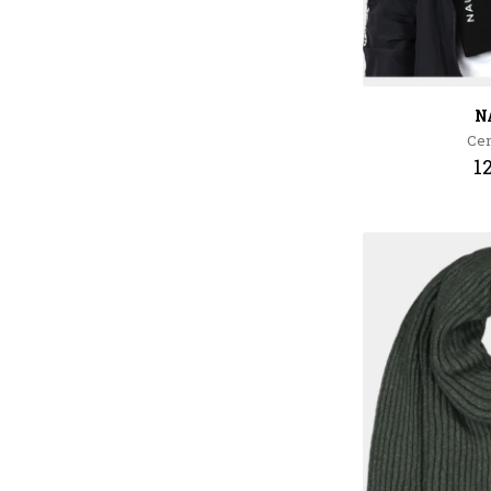
N
Cen
1