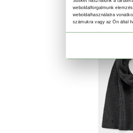
Sütiket használunk a tartal
Wil
weboldalforgalmunk elemzésé
12 990
weboldalhasználatra vonatko
számukra vagy az Ön által ha