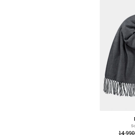
S
14 990