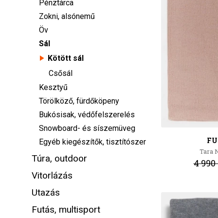
Pénztárca
Zokni, alsónemű
Öv
Sál
Kötött sál
Csősál
Kesztyű
Törölköző, fürdőköpeny
Bukósisak, védőfelszerelés
Snowboard- és síszemüveg
FU
Egyéb kiegészítők, tisztítószer
Tara
Túra, outdoor
4 990 
Vitorlázás
Utazás
Futás, multisport