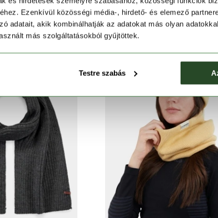
mak és hirdetések személyre szabásához, közösségi funkciók biz
bert Scarf
Wilbert Scarf
hez. Ezenkívül közösségi média-, hirdető- és elemező partner
 Ft
7 790 Ft
12 990 Ft
7 790 Ft
zó adatait, akik kombinálhatják az adatokat más olyan adatokka
sznált más szolgáltatásokból gyűjtöttek.
Testre szabás
A