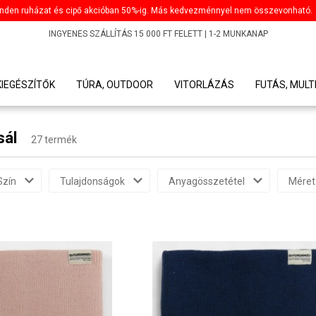
nden ruházat és cipő akcióban 50%-ig. Más kedvezménnyel nem összevonható.
INGYENES SZÁLLÍTÁS 15 000 FT FELETT | 1-2 MUNKANAP
KIEGÉSZÍTŐK
TÚRA, OUTDOOR
VITORLÁZÁS
FUTÁS, MULT
sál
27 termék
Szín
Tulajdonságok
Anyagösszetétel
Méret