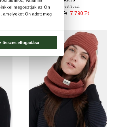
tosításához, valamint
Wilbert Scarf
einkkel megosztjuk az Ön
12 990 Ft
7 790 Ft
l, amelyeket Ön adott meg
z összes elfogadása