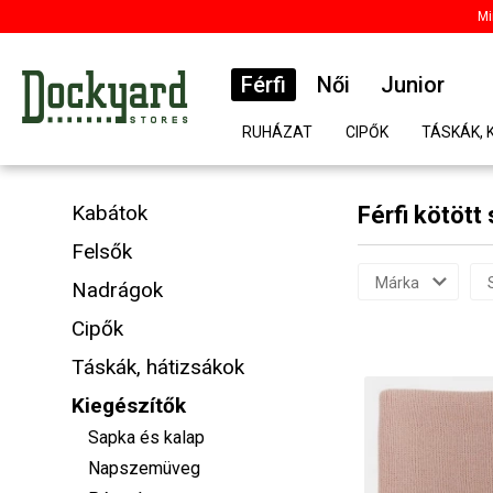
Mi
Férfi
Női
Junior
RUHÁZAT
CIPŐK
TÁSKÁK, 
Kabátok
Férfi kötött 
Felsők
Márka
Nadrágok
Cipők
Táskák, hátizsákok
Kiegészítők
Sapka és kalap
Napszemüveg