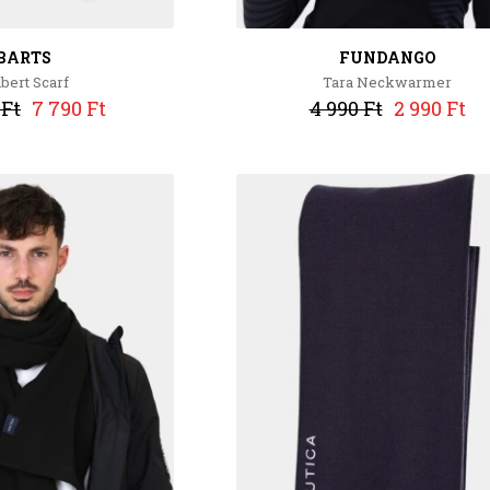
BARTS
FUNDANGO
bert Scarf
Tara Neckwarmer
 Ft
7 790 Ft
4 990 Ft
2 990 Ft