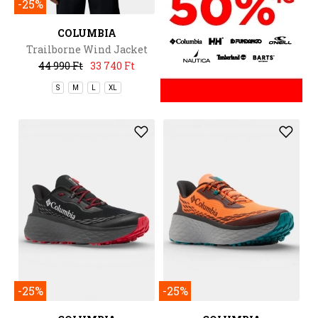
-25%
COLUMBIA
Trailborne Wind Jacket
44 990 Ft
33 740 Ft
S
M
L
XL
-25%
-25%