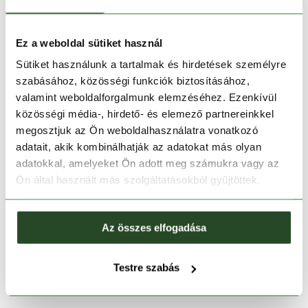
Ez a weboldal sütiket használ
Sütiket használunk a tartalmak és hirdetések személyre
szabásához, közösségi funkciók biztosításához,
valamint weboldalforgalmunk elemzéséhez. Ezenkívül
közösségi média-, hirdető- és elemező partnereinkkel
megosztjuk az Ön weboldalhasználatra vonatkozó
adatait, akik kombinálhatják az adatokat más olyan
adatokkal, amelyeket Ön adott meg számukra vagy az
Ön által használt más szolgáltatásokból gyűjtöttek.
-20%
-30%
COLUMBIA
COLUMBIA
Az összes elfogadása
Essential Hike Grid Fleece
Stealth Spring Long Sleeve
Full Zip
Hoodie
32 990 Ft
26 390 Ft
26 990 Ft
18 890 Ft
Testre szabás
S
M
L
XL
XXL
S
M
L
XL
XXL