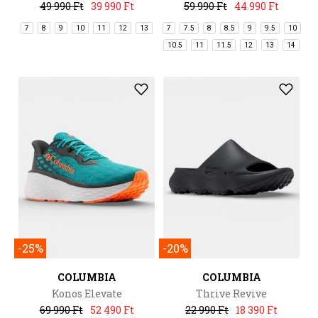
49 990 Ft
39 990 Ft
59 990 Ft
44 990 Ft
7
8
9
10
11
12
13
7
7.5
8
8.5
9
9.5
10
10.5
11
11.5
12
13
14
-25%
-20%
COLUMBIA
COLUMBIA
Konos Elevate
Thrive Revive
69 990 Ft
52 490 Ft
22 990 Ft
18 390 Ft