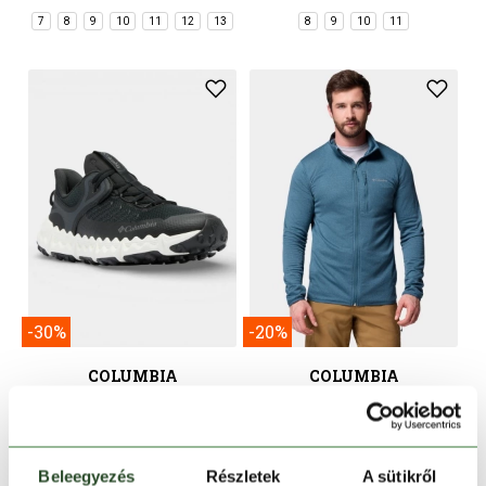
7
8
9
10
11
12
13
8
9
10
11
-30%
-20%
COLUMBIA
COLUMBIA
Voyager FLX
Essential Hike Grid Fleece
Full Zip
49 990 Ft
34 990 Ft
32 990 Ft
26 390 Ft
7
8
9
10
11
12
13
S
M
L
XL
XXL
Beleegyezés
Részletek
A sütikről
14