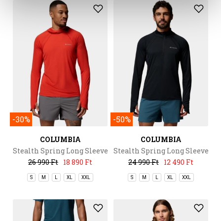
-30%
-50%
COLUMBIA
COLUMBIA
Stealth Spring Long Sleeve
Stealth Spring Long Sleeve
Hoodie
Half Zip Tee
26 990 Ft
18 890 Ft
24 990 Ft
12 490 Ft
S
M
L
XL
XXL
S
M
L
XL
XXL