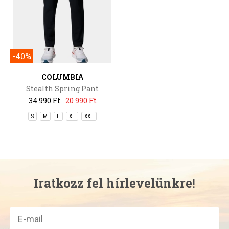
-40%
COLUMBIA
Stealth Spring Pant
34 990 Ft
20 990 Ft
S
M
L
XL
XXL
Iratkozz fel hírlevelünkre!