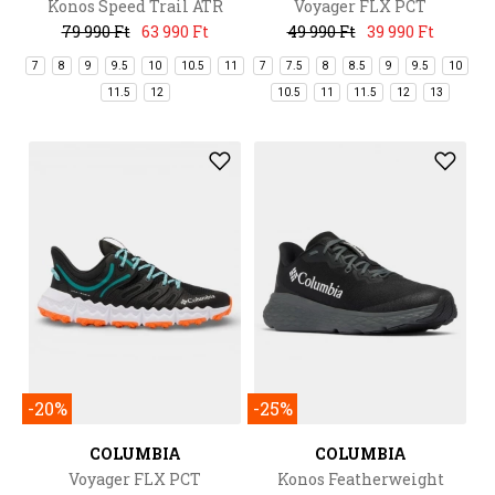
Konos Speed Trail ATR
Voyager FLX PCT
79 990 Ft
63 990 Ft
49 990 Ft
39 990 Ft
7
8
9
9.5
10
10.5
11
7
7.5
8
8.5
9
9.5
10
11.5
12
10.5
11
11.5
12
13
-20%
-25%
COLUMBIA
COLUMBIA
Voyager FLX PCT
Konos Featherweight