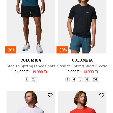
-20%
-30%
COLUMBIA
COLUMBIA
Stealth Spring Lined Short
Stealth Spring Short Sleeve
Tee
24 990 Ft
19 990 Ft
19 990 Ft
13 990 Ft
L
XL
S
M
L
XL
XXL