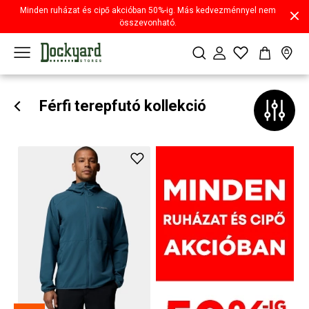
Minden ruházat és cipő akcióban 50%-ig. Más kedvezménnyel nem
összevonható.
Férfi terepfutó kollekció