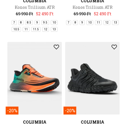
COLUMBIA
COLUMBIA
Konos Trillium ATR
Konos Trillium ATR
69 990 Ft
52 490 Ft
69 990 Ft
52 490 Ft
7
8
8.5
9
9.5
10
7
8
9
10
11
12
13
10.5
11
11.5
12
13
-20%
-20%
COLUMBIA
COLUMBIA