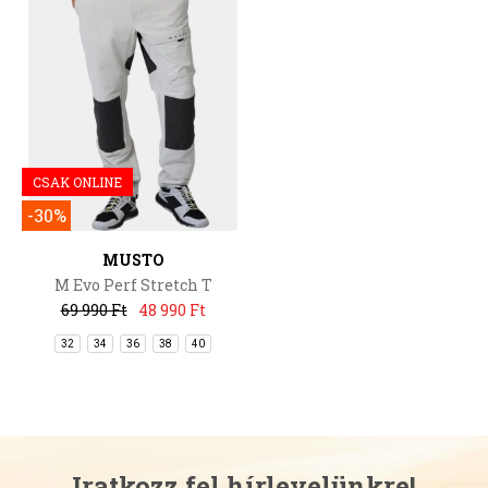
CSAK ONLINE
-30%
MUSTO
M Evo Perf Stretch T
69 990 Ft
48 990 Ft
32
34
36
38
40
Iratkozz fel hírlevelünkre!