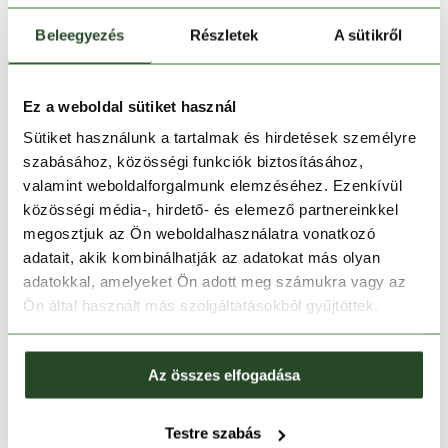
38/34
38/34
Beleegyezés
Részletek
A sütikről
Ez a weboldal sütiket használ
Sütiket használunk a tartalmak és hirdetések személyre
szabásához, közösségi funkciók biztosításához,
valamint weboldalforgalmunk elemzéséhez. Ezenkívül
közösségi média-, hirdető- és elemező partnereinkkel
megosztjuk az Ön weboldalhasználatra vonatkozó
adatait, akik kombinálhatják az adatokat más olyan
adatokkal, amelyeket Ön adott meg számukra vagy az
-20%
Ön által használt más szolgáltatásokból gyűjtöttek.
HELLY HANSEN
Bryggen Chino Pant
Az összes elfogadása
39 990 Ft
31 990 Ft
30/32
32/32
34/34
36/34
Testre szabás
38/34