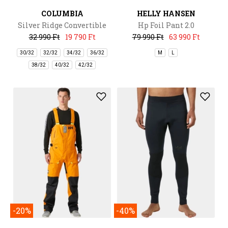
COLUMBIA
HELLY HANSEN
Silver Ridge Convertible
Hp Foil Pant 2.0
Pant
32 990 Ft
19 790 Ft
79 990 Ft
63 990 Ft
30/32
32/32
34/32
36/32
M
L
38/32
40/32
42/32
-20%
-40%