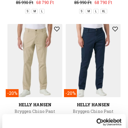
85 990 Ft
68 790 Ft
85 990 Ft
68 790 Ft
S
M
L
S
M
L
XL
-20%
-20%
HELLY HANSEN
HELLY HANSEN
Bryggen Chino Pant
Bryggen Chino Pant
39 990 Ft
31 990 Ft
39 990 Ft
31 990 Ft
30/32
32/32
34/34
36/34
30/32
32/32
34/34
36/34