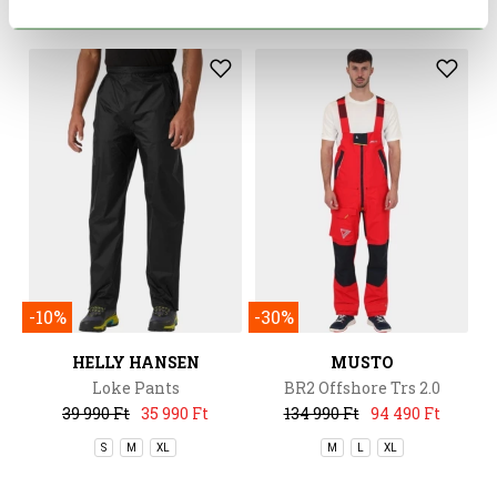
-10%
-30%
HELLY HANSEN
MUSTO
Loke Pants
BR2 Offshore Trs 2.0
39 990 Ft
35 990 Ft
134 990 Ft
94 490 Ft
S
M
XL
M
L
XL