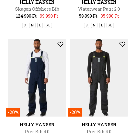
HELLY HANSEN
HELLY HANSEN
Skagen Offshore Bib
Waterwear Pant 2.0
124 990 Ft
99 990 Ft
59 990 Ft
35 990 Ft
S
M
L
XL
S
M
L
XL
-20%
-20%
HELLY HANSEN
HELLY HANSEN
Pier Bib 4.0
Pier Bib 4.0