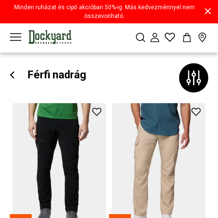
Minden ruházat és cipő akcióban 50%-ig. Más kedvezménnyel nem
összevonható.
Férfi nadrág