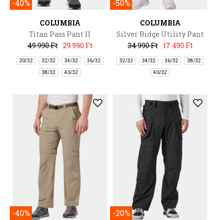
-40%
-50%
COLUMBIA
COLUMBIA
Titan Pass Pant II
Silver Ridge Utility Pant
49 990 Ft
29 990 Ft
34 990 Ft
17 490 Ft
30/32
32/32
34/32
36/32
32/32
34/32
36/32
38/32
38/32
40/32
40/32
-40%
-20%