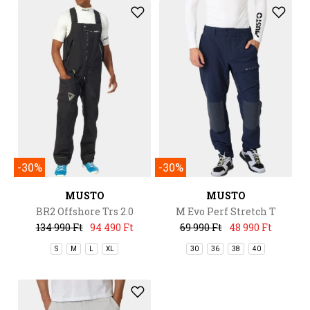
-30%
-30%
MUSTO
MUSTO
BR2 Offshore Trs 2.0
M Evo Perf Stretch T
134 990 Ft
94 490 Ft
69 990 Ft
48 990 Ft
S
M
L
XL
30
36
38
40