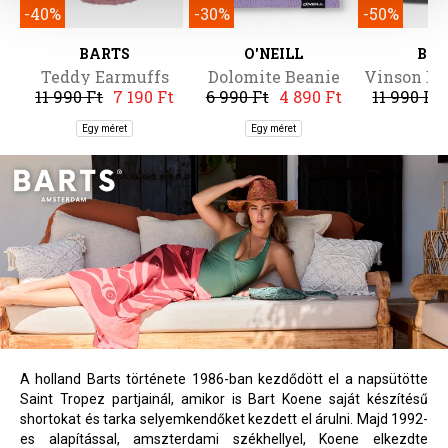
-40%
-30%
-50%
BARTS
O'NEILL
BA
Teddy Earmuffs
Dolomite Beanie
Vinson Be
11 990 Ft
7 190 Ft
6 990 Ft
4 890 Ft
11 990 Ft
Egy méret
Egy méret
5
A holland Barts története 1986-ban kezdődött el a napsütötte
Saint Tropez partjainál, amikor is Bart Koene saját készítésű
shortokat és tarka selyemkendőket kezdett el árulni. Majd 1992-
es alapítással, amszterdami székhellyel, Koene elkezdte