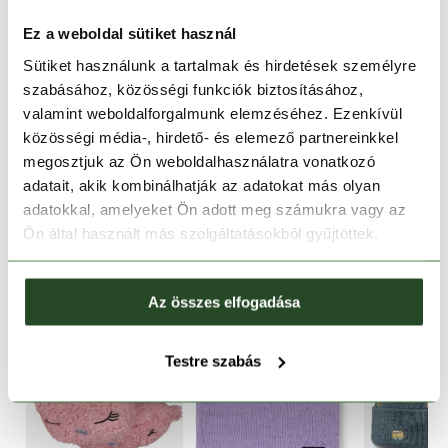
Ingyenes kiszállítás 15 000 Ft felett
Ez a weboldal sütiket használ
Sütiket használunk a tartalmak és hirdetések személyre
TERMÉKLEÍRÁS
szabásához, közösségi funkciók biztosításához,
valamint weboldalforgalmunk elemzéséhez. Ezenkívül
TERMÉK RÉSZLETEK
közösségi média-, hirdető- és elemező partnereinkkel
megosztjuk az Ön weboldalhasználatra vonatkozó
adatait, akik kombinálhatják az adatokat más olyan
HASONLÓ TERMÉKEK
adatokkal, amelyeket Ön adott meg számukra vagy az
Ön által használt más szolgáltatásokból gyűjtöttek.
Az összes elfogadása
Testre szabás