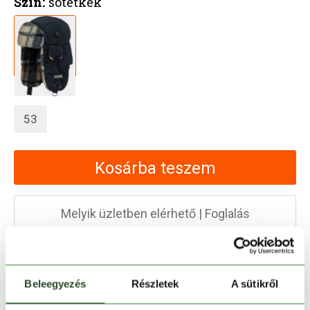
Szín:
sötétkék
53
Kosárba teszem
Melyik üzletben elérhető
|
Foglalás
30 napos visszaküldés
Beleegyezés
Részletek
A sütikről
1-2 munkanapos szállítás