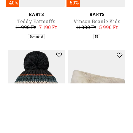
-40%
-50%
BARTS
BARTS
Teddy Earmuffs
Vinson Beanie Kids
11 990 Ft
7 190 Ft
11 990 Ft
5 990 Ft
Egy méret
53
-40%
-40%