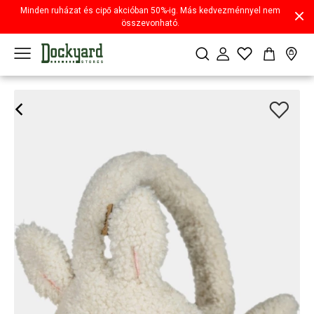
Minden ruházat és cipő akcióban 50%-ig. Más kedvezménnyel nem
összevonható.