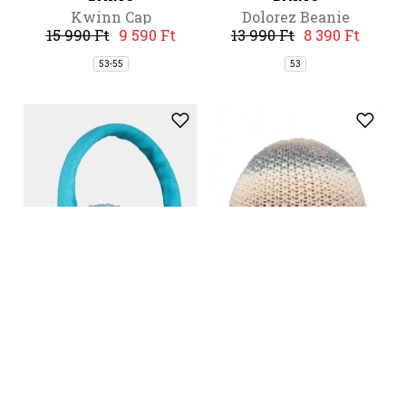
Kwinn Cap
Dolorez Beanie
15 990 Ft
9 590 Ft
13 990 Ft
8 390 Ft
53-55
53
-40%
-50%
BARTS
BARTS
Hearty Earmuffs
Luela Beanie
11 990 Ft
7 190 Ft
9 990 Ft
4 990 Ft