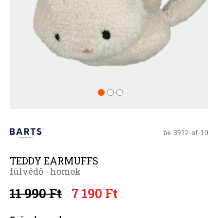
bk-3912-af-10
TEDDY EARMUFFS
fülvédő - homok
11 990 Ft
7 190 Ft