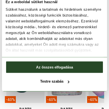
Ez a weboldal sütiket használ
TERMÉKLEÍRÁS
Sütiket használunk a tartalmak és hirdetések személyre
szabásához, közösségi funkciók biztosításához,
TERMÉK RÉSZLETEK
valamint weboldalforgalmunk elemzéséhez. Ezenkívül
közösségi média-, hirdető- és elemező partnereinkkel
megosztjuk az Ön weboldalhasználatra vonatkozó
HASONLÓ TERMÉKEK
adatait, akik kombinálhatják az adatokat más olyan
adatokkal, amelyeket Ön adott meg számukra vagy az
Ön által használt más szolgáltatásokból gyűjtöttek.
Az összes elfogadása
Testre szabás
-40%
-40%
-40%