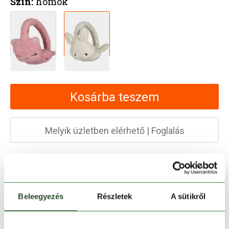
Szín:
homok
Kosárba teszem
Melyik üzletben elérhető
|
Foglalás
30 napos visszaküldés
1-2 munkanapos szállítás
Beleegyezés
Részletek
A sütikről
Ingyenes kiszállítás 15 000 Ft felett