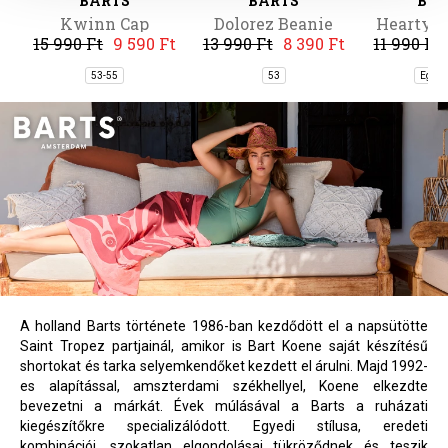
BARTS
BARTS
BA
Kwinn Cap
Dolorez Beanie
Hearty E
15 990 Ft
9 590 Ft
13 990 Ft
8 390 Ft
11 990 Ft
53-55
53
Egy m
A holland Barts története 1986-ban kezdődött el a napsütötte
Saint Tropez partjainál, amikor is Bart Koene saját készítésű
shortokat és tarka selyemkendőket kezdett el árulni. Majd 1992-
es alapítással, amszterdami székhellyel, Koene elkezdte
bevezetni a márkát. Évek múlásával a Barts a ruházati
kiegészítőkre specializálódott. Egyedi stílusa, eredeti
kombinációi, szokatlan elgondolásai tükröződnek és teszik