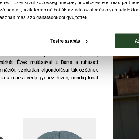
hez. Ezenkívül közösségi média-, hirdető- és elemező partner
zó adatait, akik kombinálhatják az adatokat más olyan adatokka
sznált más szolgáltatásokból gyűjtöttek.
Testre szabás
A
 Saint Tropez partjainál, amikor is Bart Koene
ett el árulni. Majd 1992-es alapítással,
árkát. Évek múlásával a Barts a ruházati
binációi, szokatlan elgondolásai tükröződnek
ája a márka védjegyéhez híven, mindig kínál