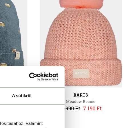
BARTS
A sütikről
ds
Meadew Beanie
0 Ft
11 990 Ft
7 190 Ft
tosításához, valamint