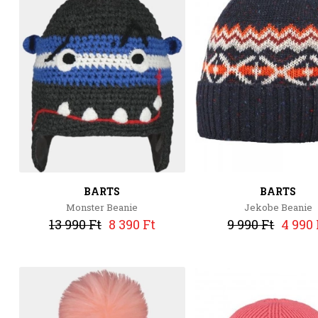
BARTS
BARTS
Monster Beanie
Jekobe Beanie
13 990 Ft
8 390 Ft
9 990 Ft
4 990 