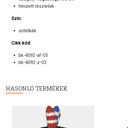
hímzett részletek
Szín:
sötétkék
Cikk kód:
bk-4092-af-03
bk-4092-z-03
HASONLÓ TERMÉKEK