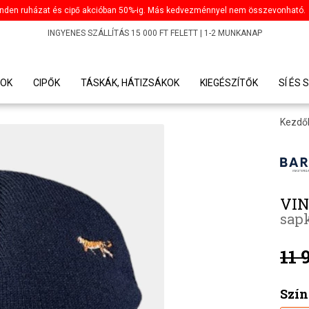
nden ruházat és cipő akcióban 50%-ig. Más kedvezménnyel nem összevonható.
INGYENES SZÁLLÍTÁS 15 000 FT FELETT | 1-2 MUNKANAP
OK
CIPŐK
TÁSKÁK, HÁTIZSÁKOK
KIEGÉSZÍTŐK
SÍ ÉS
Kezdő
VIN
sapk
11 
Szín