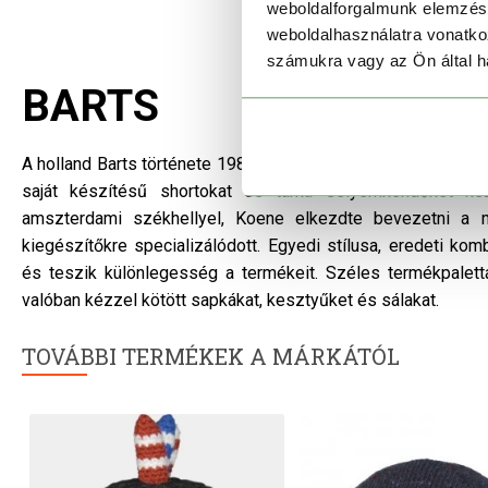
weboldalforgalmunk elemzésé
weboldalhasználatra vonatko
számukra vagy az Ön által ha
BARTS
A holland Barts története 1986-ban kezdődött el a napsütötte
saját készítésű shortokat és tarka selyemkendőket kezd
amszterdami székhellyel, Koene elkezdte bevezetni a m
kiegészítőkre specializálódott. Egyedi stílusa, eredeti kom
és teszik különlegesség a termékeit. Széles termékpalett
valóban kézzel kötött sapkákat, kesztyűket és sálakat.
TOVÁBBI TERMÉKEK A MÁRKÁTÓL