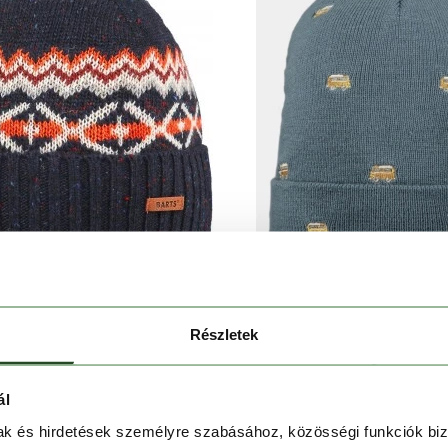
BARTS
BARTS
Részletek
Jekobe Beanie
Vinson Beanie Ki
9 990 Ft
4 990 Ft
11 990 Ft
5 99
ál
mak és hirdetések személyre szabásához, közösségi funkciók biz