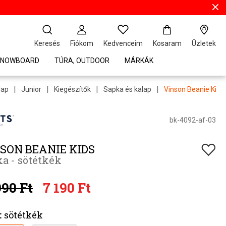
Keresés
Fiókom
Kedvenceim
Kosaram
Üzletek
 SNOWBOARD
TÚRA, OUTDOOR
MÁRKÁK
|
|
|
|
lap
Junior
Kiegészítők
Sapka és kalap
Vinson Beanie Kids
bk-4092-af-03
SON BEANIE KIDS
a - sötétkék
990 Ft
7 190 Ft
:
sötétkék