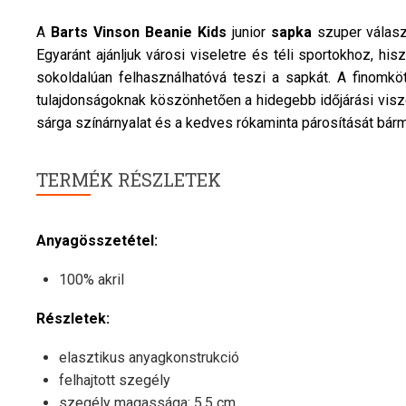
A
Barts
Vinson Beanie Kids
junior
sapka
szuper válasz
Egyaránt ajánljuk városi viseletre és téli sportokhoz, h
sokoldalúan felhasználhatóvá teszi a sapkát. A finomkö
tulajdonságoknak köszönhetően a hidegebb időjárási visz
sárga színárnyalat és a kedves rókaminta párosítását bár
TERMÉK RÉSZLETEK
Anyagösszetétel:
100% akril
Részletek:
elasztikus anyagkonstrukció
felhajtott szegély
szegély magassága: 5.5 cm