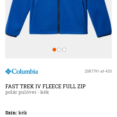
2087791-af-433
FAST TREK IV FLEECE FULL ZIP
polár pulóver - kék
Szín:
kék