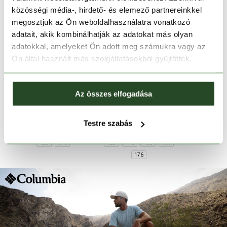
közösségi média-, hirdető- és elemező partnereinkkel
megosztjuk az Ön weboldalhasználatra vonatkozó
adatait, akik kombinálhatják az adatokat más olyan
adatokkal, amelyeket Ön adott meg számukra vagy az
Ön által használt más szolgáltatásokból gyűjtöttek.
-50%
-30%
-50%
Az összes elfogadása
O'NEILL
O'NEILL
O'NE
Jack'S Polartec 100
FWC'Cruz Jack's
Jack'S Pol
Testre szabás
15 990 Ft
7 990 Ft
17 990 Ft
12 590 Ft
15 990 Ft
Hz Fleece
Polartec HZ Fleece
Hz Fl
128
176
128
140
152
164
12
176