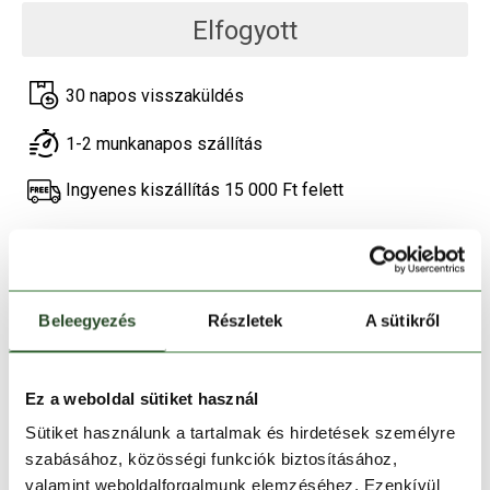
Elfogyott
30 napos visszaküldés
1-2 munkanapos szállítás
Ingyenes kiszállítás 15 000 Ft felett
TERMÉKLEÍRÁS
TERMÉK RÉSZLETEK
Beleegyezés
Részletek
A sütikről
HASONLÓ TERMÉKEK
Ez a weboldal sütiket használ
Sütiket használunk a tartalmak és hirdetések személyre
szabásához, közösségi funkciók biztosításához,
valamint weboldalforgalmunk elemzéséhez. Ezenkívül