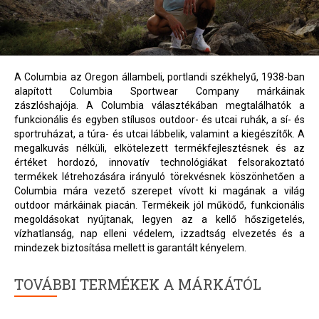
A Columbia az Oregon állambeli, portlandi székhelyű, 1938-ban
alapított Columbia Sportwear Company márkáinak
zászlóshajója. A Columbia választékában megtalálhatók a
funkcionális és egyben stílusos outdoor- és utcai ruhák, a sí- és
sportruházat, a túra- és utcai lábbelik, valamint a kiegészítők. A
megalkuvás nélküli, elkötelezett termékfejlesztésnek és az
értéket hordozó, innovatív technológiákat felsorakoztató
termékek létrehozására irányuló törekvésnek köszönhetően a
Columbia mára vezető szerepet vívott ki magának a világ
outdoor márkáinak piacán. Termékeik jól működő, funkcionális
megoldásokat nyújtanak, legyen az a kellő hőszigetelés,
vízhatlanság, nap elleni védelem, izzadtság elvezetés és a
mindezek biztosítása mellett is garantált kényelem.
TOVÁBBI TERMÉKEK A MÁRKÁTÓL