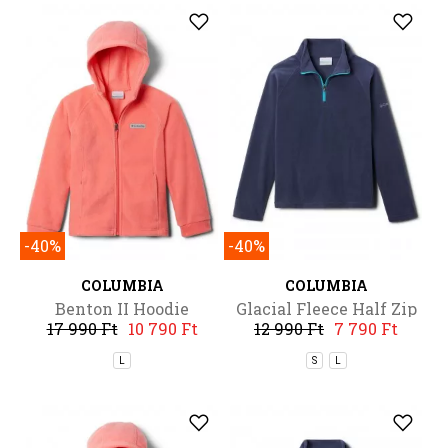
-40%
-40%
COLUMBIA
COLUMBIA
Benton II Hoodie
Glacial Fleece Half Zip
17 990 Ft
10 790 Ft
12 990 Ft
7 790 Ft
L
S
L