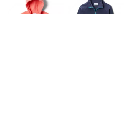
-40%
-40%
COLUMBIA
COLUMBIA
Benton II Hoodie
Glacial Fleece Half Zip
17 990 Ft
10 790 Ft
12 990 Ft
7 790 Ft
L
S
L