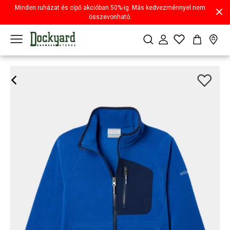
Minden ruházat és cipő akcióban 50%-ig. Más kedvezménnyel nem
összevonható.