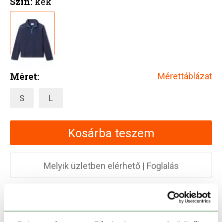
Szín:
kék
Méret:
Mérettáblázat
S
L
Kosárba teszem
Melyik üzletben elérhető
|
Foglalás
30 napos visszaküldés