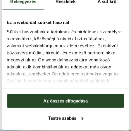
1-2 munkanapos szállítás
Beleegyezés
Részletek
A sütikről
Ingyenes kiszállítás 15 000 Ft felett
Ez a weboldal sütiket használ
Sütiket használunk a tartalmak és hirdetések személyre
TERMÉKLEÍRÁS
szabásához, közösségi funkciók biztosításához,
valamint weboldalforgalmunk elemzéséhez. Ezenkívül
TERMÉK RÉSZLETEK
közösségi média-, hirdető- és elemező partnereinkkel
megosztjuk az Ön weboldalhasználatra vonatkozó
HASONLÓ TERMÉKEK
adatait, akik kombinálhatják az adatokat más olyan
adatokkal, amelyeket Ön adott meg számukra vagy az
Ön által használt más szolgáltatásokból gyűjtöttek.
Az összes elfogadása
Testre szabás