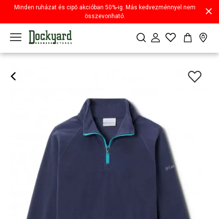
Minden ruházat és cipő akcióban 50%-ig. Más kedvezménnyel nem
összevonható.