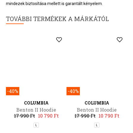
alapított Columbia Sportwear Company márkáinak
zászlóshajója. A Columbia választékában megtalálhatók a
funkcionális és egyben stílusos outdoor- és utcai ruhák, a sí- és
sportruházat, a túra- és utcai lábbelik, valamint a kiegészítők. A
megalkuvás nélküli, elkötelezett termékfejlesztésnek és az
értéket hordozó, innovatív technológiákat felsorakoztató
termékek létrehozására irányuló törekvésnek köszönhetően a
Columbia mára vezető szerepet vívott ki magának a világ
outdoor márkáinak piacán. Termékeik jól működő, funkcionális
megoldásokat nyújtanak, legyen az a kellő hőszigetelés,
vízhatlanság, nap elleni védelem, izzadtság elvezetés és a
mindezek biztosítása mellett is garantált kényelem.
TOVÁBBI TERMÉKEK A MÁRKÁTÓL