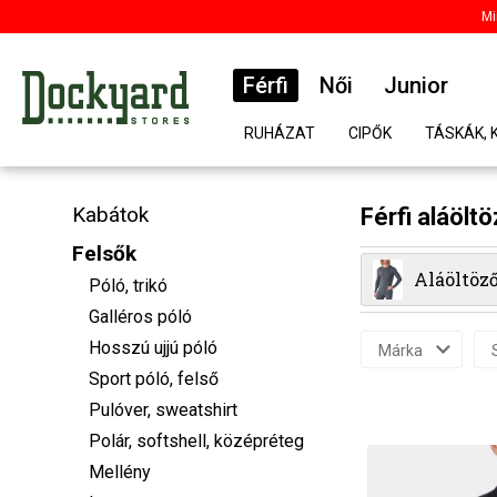
Mi
Férfi
Női
Junior
RUHÁZAT
CIPŐK
TÁSKÁK, 
Kabátok
Férfi aláölt
Felsők
Aláöltöző
Póló, trikó
Galléros póló
Hosszú ujjú póló
Márka
Sport póló, felső
Pulóver, sweatshirt
Polár, softshell, középréteg
Mellény