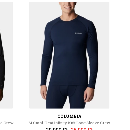
COLUMBIA
ve Crew
M Omni-Heat Infinity Knit Long Sleeve Crew
29 990 Ft
26 990 Ft