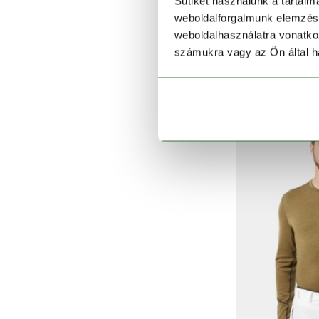
Sütiket használunk a tartal
weboldalforgalmunk elemzésé
weboldalhasználatra vonatko
HEL
számukra vagy az Ön által ha
Hh Com
33 990 