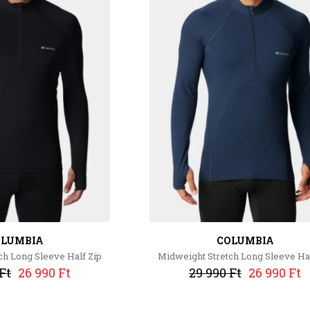
OLUMBIA
COLUMBIA
ch Long Sleeve Half Zip
Midweight Stretch Long Sleeve Hal
Ft
26 990 Ft
29 990 Ft
26 990 Ft