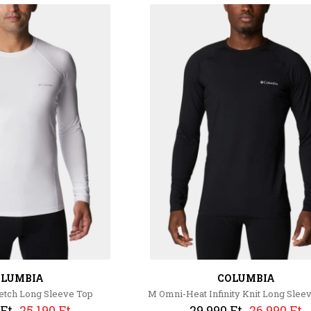
OLUMBIA
COLUMBIA
etch Long Sleeve Top
M Omni-Heat Infinity Knit Long Slee
 Ft
25 190 Ft
29 990 Ft
26 990 Ft