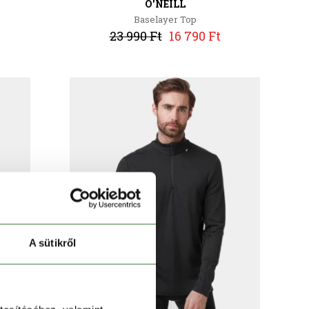
O'NEILL
Baselayer Top
23 990 Ft
16 790 Ft
A sütikről