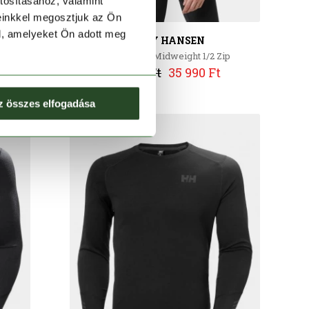
tosításához, valamint
einkkel megosztjuk az Ön
l, amelyeket Ön adott meg
HELLY HANSEN
p
Lifa Merino Midweight 1/2 Zip
39 990 Ft
35 990 Ft
z összes elfogadása