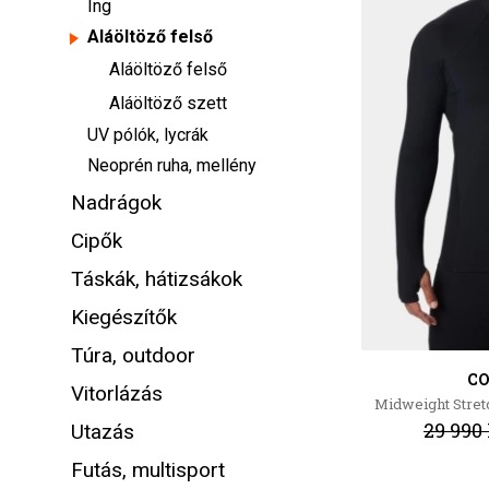
Ing
Aláöltöző felső
Aláöltöző felső
Aláöltöző szett
UV pólók, lycrák
Neoprén ruha, mellény
Nadrágok
Cipők
Táskák, hátizsákok
Kiegészítők
Túra, outdoor
C
Vitorlázás
Midweight Stret
29 990 
Utazás
Futás, multisport