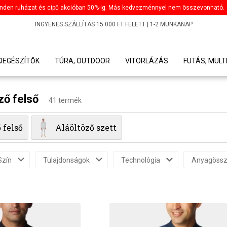
nden ruházat és cipő akcióban 50%-ig. Más kedvezménnyel nem összevonható.
INGYENES SZÁLLÍTÁS 15 000 FT FELETT | 1-2 MUNKANAP
KIEGÉSZÍTŐK
TÚRA, OUTDOOR
VITORLÁZÁS
FUTÁS, MULT
öző felső
41 termék
 felső
Aláöltöző szett
Szín
Tulajdonságok
Technológia
Anyagössz