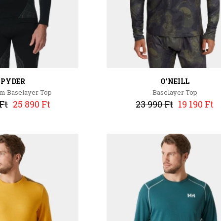
SPYDER
O'NEILL
 Baselayer Top
Baselayer Top
Ft
25 890 Ft
23 990 Ft
19 190 Ft