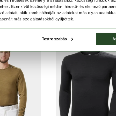
mak és hirdetések személyre szabásához, közösségi funkciók biz
hez. Ezenkívül közösségi média-, hirdető- és elemező partner
zó adatait, akik kombinálhatják az adatokat más olyan adatokka
LY HANSEN
HELLY HANSEN
sznált más szolgáltatásokból gyűjtöttek.
fort Light Set
Lifa Merino Midweight 1/2 Zi
Ft
30 590 Ft
39 990 Ft
35 990 Ft
Testre szabás
A