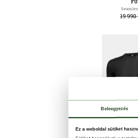
FU
Seamles
19 990 
Beleegyezés
Ez a weboldal sütiket haszn