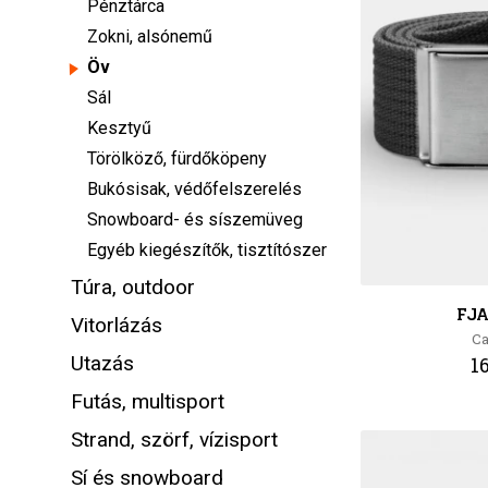
Pénztárca
Zokni, alsónemű
Öv
Sál
Kesztyű
Törölköző, fürdőköpeny
Bukósisak, védőfelszerelés
Snowboard- és síszemüveg
Egyéb kiegészítők, tisztítószer
Túra, outdoor
FJ
Vitorlázás
Ca
Utazás
1
Futás, multisport
Strand, szörf, vízisport
Sí és snowboard