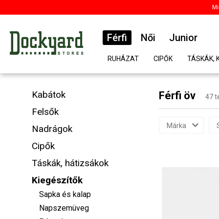
Mi
Férfi
Női
Junior
RUHÁZAT
CIPŐK
TÁSKÁK, 
Kabátok
Férfi öv
47 
Felsők
Márka
Nadrágok
Cipők
Táskák, hátizsákok
Kiegészítők
Sapka és kalap
Napszemüveg