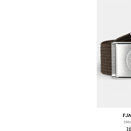
FJ
196
1