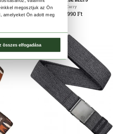
tosításához, valamint
Carry
einkkel megosztjuk az Ön
12 990 Ft
l, amelyeket Ön adott meg
z összes elfogadása