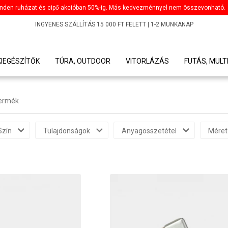
nden ruházat és cipő akcióban 50%-ig. Más kedvezménnyel nem összevonható.
INGYENES SZÁLLÍTÁS 15 000 FT FELETT | 1-2 MUNKANAP
KIEGÉSZÍTŐK
TÚRA, OUTDOOR
VITORLÁZÁS
FUTÁS, MULT
termék
Szín
Tulajdonságok
Anyagösszetétel
Méret