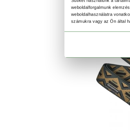
Sütiket használunk a tartal
196
weboldalforgalmunk elemzésé
1
weboldalhasználatra vonatko
számukra vagy az Ön által ha