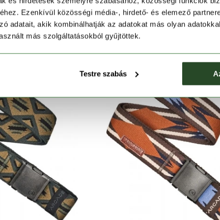
mak és hirdetések személyre szabásához, közösségi funkciók biz
0 Logo Belt
Illusion Slim
hez. Ezenkívül közösségi média-, hirdető- és elemező partner
6 990 Ft
12 990 Ft
zó adatait, akik kombinálhatják az adatokat más olyan adatokka
sznált más szolgáltatásokból gyűjtöttek.
Testre szabás
A