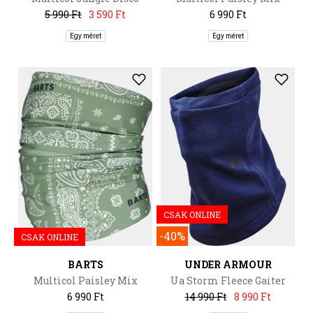
5 990 Ft
3 590 Ft
6 990 Ft
Egy méret
Egy méret
CSAK ONLINE
-40%
CSAK ONLINE
BARTS
UNDER ARMOUR
Multicol Paisley Mix
Ua Storm Fleece Gaiter
6 990 Ft
14 990 Ft
8 990 Ft