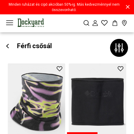
Minden ruházat és cipő akcióban 50%-ig. Más kedvezménnyel nem
összevonható.
Férfi csősál