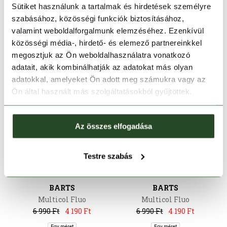
Sütiket használunk a tartalmak és hirdetések személyre
6 990 Ft
4 190 Ft
6 990 Ft
4 190 Ft
szabásához, közösségi funkciók biztosításához,
Egy méret
Egy méret
valamint weboldalforgalmunk elemzéséhez. Ezenkívül
közösségi média-, hirdető- és elemező partnereinkkel
megosztjuk az Ön weboldalhasználatra vonatkozó
adatait, akik kombinálhatják az adatokat más olyan
adatokkal, amelyeket Ön adott meg számukra vagy az
Ön által használt más szolgáltatásokból gyűjtöttek.
Az összes elfogadása
CSAK ONLINE
CSAK ONLINE
Testre szabás
-40%
-40%
BARTS
BARTS
Multicol Fluo
Multicol Fluo
6 990 Ft
4 190 Ft
6 990 Ft
4 190 Ft
Egy méret
Egy méret