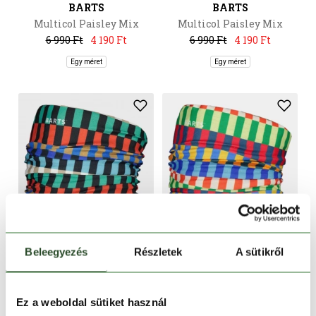
BARTS
BARTS
Multicol Paisley Mix
Multicol Paisley Mix
6 990 Ft
4 190 Ft
6 990 Ft
4 190 Ft
Egy méret
Egy méret
CSAK ONLINE
CSAK ONLINE
Beleegyezés
Részletek
A sütikről
-40%
-40%
BARTS
BARTS
Ez a weboldal sütiket használ
Multicol Blocks
Multicol Blocks