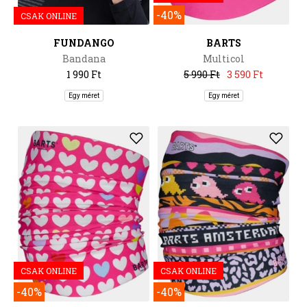
-40%
CSAK ONLINE
FUNDANGO
BARTS
Bandana
Multicol
1 990 Ft
5 990 Ft
3 590 Ft
Egy méret
Egy méret
CSAK ONLINE
CSAK ONLINE
-40%
-40%