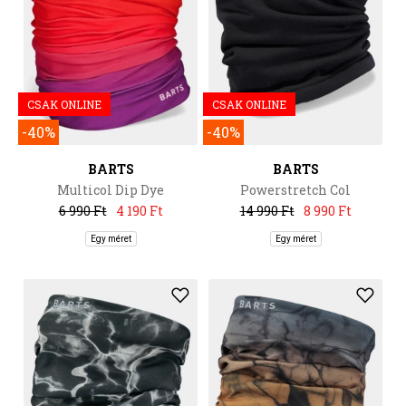
CSAK ONLINE
CSAK ONLINE
-40%
-40%
BARTS
BARTS
Multicol Dip Dye
Powerstretch Col
6 990 Ft
4 190 Ft
14 990 Ft
8 990 Ft
Egy méret
Egy méret