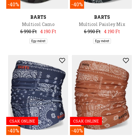
-40%
-40%
BARTS
BARTS
Multicol Camo
Multicol Paisley Mix
6 990 Ft
4 190 Ft
6 990 Ft
4 190 Ft
Egy méret
Egy méret
CSAK ONLINE
CSAK ONLINE
-40%
-40%