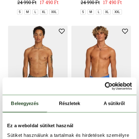
Swimshorts
Swimshorts
24 990 Ft
17 490 Ft
24 990 Ft
17 490 Ft
S
M
L
XL
XXL
S
M
L
XL
XXL
-30%
-20%
Beleegyezés
Részletek
A sütikről
O'NEILL
O'NEILL
O'Neill Pocket Print 16"
O'Neill Gradient 15''
Ez a weboldal sütiket használ
Swimshorts
Swimshorts
24 990 Ft
17 490 Ft
19 990 Ft
15 990 Ft
Sütiket használunk a tartalmak és hirdetések személyre
S
M
L
XL
XXL
S
M
L
XL
XXL