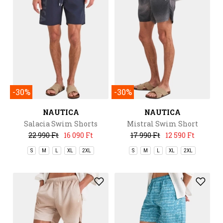
-30%
-30%
NAUTICA
NAUTICA
Salacia Swim Shorts
Mistral Swim Short
22 990 Ft
16 090 Ft
17 990 Ft
12 590 Ft
S
M
L
XL
2XL
S
M
L
XL
2XL