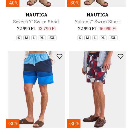
-40%
-30%
NAUTICA
NAUTICA
Severn 7" Swim Short
Yukon 7" Swim Short
22 990 Ft
13 790 Ft
22 990 Ft
16 090 Ft
S
M
L
XL
2XL
S
M
L
XL
2XL
-30%
-30%