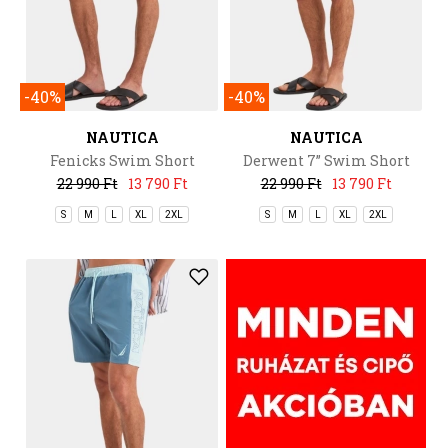
-40%
-40%
NAUTICA
NAUTICA
Fenicks Swim Short
Derwent 7” Swim Short
22 990 Ft
13 790 Ft
22 990 Ft
13 790 Ft
S
M
L
XL
2XL
S
M
L
XL
2XL