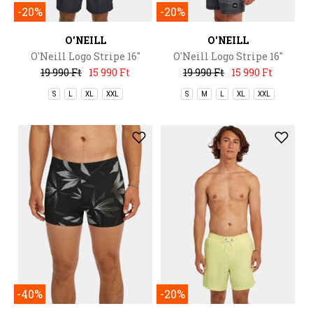
-20%
-20%
O'NEILL
O'NEILL
O'Neill Logo Stripe 16''
O'Neill Logo Stripe 16''
Swimshorts
Swimshorts
19 990 Ft
15 990 Ft
19 990 Ft
15 990 Ft
S
L
XL
XXL
S
M
L
XL
XXL
-40%
-20%