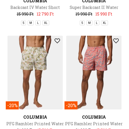
COLUMBIA
COLUMBIA
Backcast IV Water Short
Super Backcast II Water
Short
15 990 Ft
12 790 Ft
19 990 Ft
15 990 Ft
S
M
L
XL
S
M
L
XL
-20%
-20%
COLUMBIA
COLUMBIA
PFG Rambler Printed Water
PFG Rambler Printed Water
Short
Short