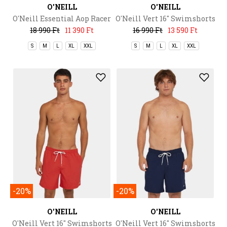
O'NEILL
O'NEILL
O'Neill Essential Aop Racer
O'Neill Vert 16'' Swimshorts
18 990 Ft
11 390 Ft
16 990 Ft
13 590 Ft
S
M
L
XL
XXL
S
M
L
XL
XXL
-20%
-20%
O'NEILL
O'NEILL
O'Neill Vert 16'' Swimshorts
O'Neill Vert 16'' Swimshorts