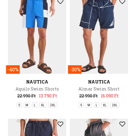
-40%
-30%
NAUTICA
NAUTICA
Aquilo Swim Shorts
Almar Swim Short
22 990 Ft
13 790 Ft
22 990 Ft
16 090 Ft
S
M
L
XL
2XL
S
M
L
XL
2XL