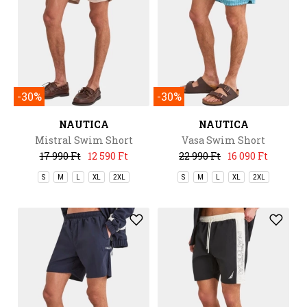
-30%
-30%
NAUTICA
NAUTICA
Mistral Swim Short
Vasa Swim Short
17 990 Ft
12 590 Ft
22 990 Ft
16 090 Ft
S
M
L
XL
2XL
S
M
L
XL
2XL