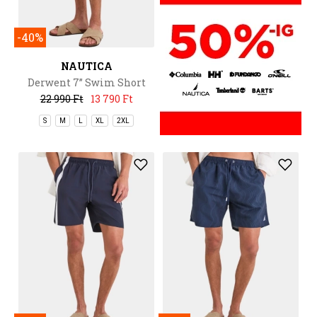
-40%
NAUTICA
Derwent 7” Swim Short
22 990 Ft
13 790 Ft
S
M
L
XL
2XL