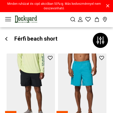
Minden ruházat és cipő akcióban 50%-ig. Más kedvezménnyel nem
összevonható.
Férfi beach short