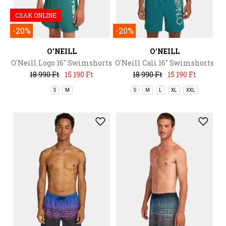
CSAK ONLINE
-20%
-20%
O'NEILL
O'NEILL
O'Neill Logo 16'' Swimshorts
O'Neill Cali 16'' Swimshorts
18 990 Ft
15 190 Ft
18 990 Ft
15 190 Ft
S
M
S
M
L
XL
XXL