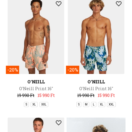
-20%
-20%
O'NEILL
O'NEILL
O'Neill Print 16''
O'Neill Print 16''
Swimshorts
Swimshorts
19 990 Ft
15 990 Ft
19 990 Ft
15 990 Ft
S
XL
XXL
S
M
L
XL
XXL