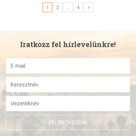
1
2
...
4
>
Iratkozz fel hírlevelünkre!
FELIRATKOZOM