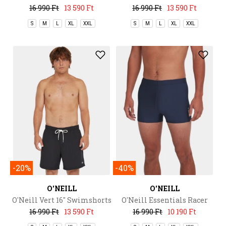
16 990 Ft
13 590 Ft
16 990 Ft
13 590 Ft
S
M
L
XL
XXL
S
M
L
XL
XXL
-20%
-40%
O'NEILL
O'NEILL
O'Neill Vert 16'' Swimshorts
O'Neill Essentials Racer
16 990 Ft
13 590 Ft
16 990 Ft
10 190 Ft