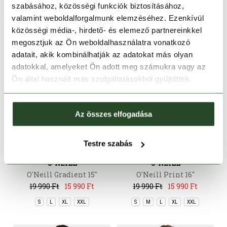
szabásához, közösségi funkciók biztosításához,
valamint weboldalforgalmunk elemzéséhez. Ezenkívül
közösségi média-, hirdető- és elemező partnereinkkel
megosztjuk az Ön weboldalhasználatra vonatkozó
adatait, akik kombinálhatják az adatokat más olyan
adatokkal, amelyeket Ön adott meg számukra vagy az
Ön által használt más szolgáltatásokból gyűjtöttek.
Az összes elfogadása
-20%
-20%
Testre szabás
O'NEILL
O'NEILL
O'Neill Gradient 15''
O'Neill Print 16''
Swimshorts
Swimshorts
19 990 Ft
15 990 Ft
19 990 Ft
15 990 Ft
S
L
XL
XXL
S
M
L
XL
XXL