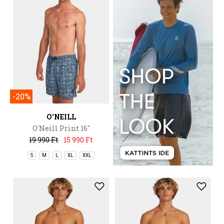
-20%
O'NEILL
O'Neill Print 16''
Swimshorts
19 990 Ft
15 990 Ft
S
M
L
XL
XXL