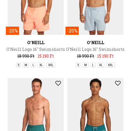
-20%
-20%
O'NEILL
O'NEILL
O'Neill Logo 16'' Swimshorts
O'Neill Logo 16'' Swimshorts
18 990 Ft
15 190 Ft
18 990 Ft
15 190 Ft
S
M
L
XL
XXL
S
M
L
XL
XXL