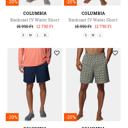
-20%
-20%
COLUMBIA
COLUMBIA
Backcast IV Water Short
Backcast IV Water Short
15 990 Ft
12 790 Ft
15 990 Ft
12 790 Ft
S
M
L
XL
S
M
L
-20%
-20%