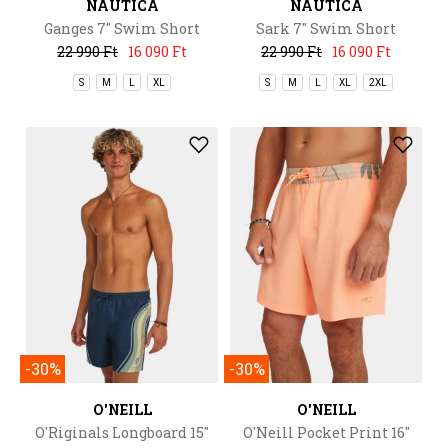
NAUTICA
NAUTICA
Ganges 7" Swim Short
Sark 7" Swim Short
22 990 Ft
16 090 Ft
22 990 Ft
16 090 Ft
S
M
L
XL
S
M
L
XL
2XL
-30%
-30%
O'NEILL
O'NEILL
O'Riginals Longboard 15"
O'Neill Pocket Print 16"