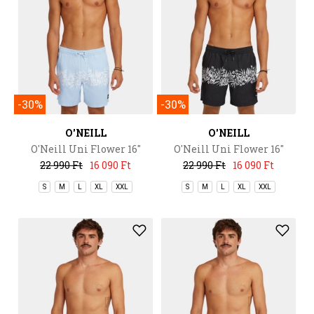
-30%
-30%
O'NEILL
O'NEILL
O'Neill Uni Flower 16"
O'Neill Uni Flower 16"
Swimshorts
Swimshorts
22 990 Ft
16 090 Ft
22 990 Ft
16 090 Ft
S
M
L
XL
XXL
S
M
L
XL
XXL