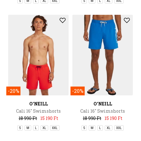
S
M
L
XL
XXL
S
M
L
XL
XXL
-20%
-20%
O'NEILL
O'NEILL
Cali 16'' Swimshorts
Cali 16'' Swimshorts
18 990 Ft
15 190 Ft
18 990 Ft
15 190 Ft
S
M
L
XL
XXL
S
M
L
XL
XXL