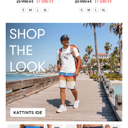
21 990 Ft
17 590 Ft
21 990 Ft
17 590 Ft
S
M
L
XL
S
M
L
XL