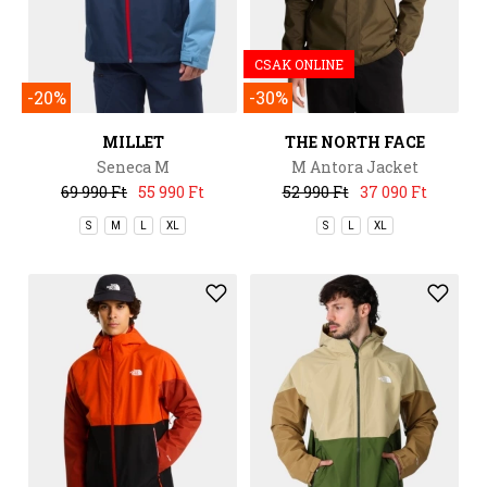
CSAK ONLINE
-20%
-30%
MILLET
THE NORTH FACE
Seneca M
M Antora Jacket
69 990 Ft
55 990 Ft
52 990 Ft
37 090 Ft
S
M
L
XL
S
L
XL