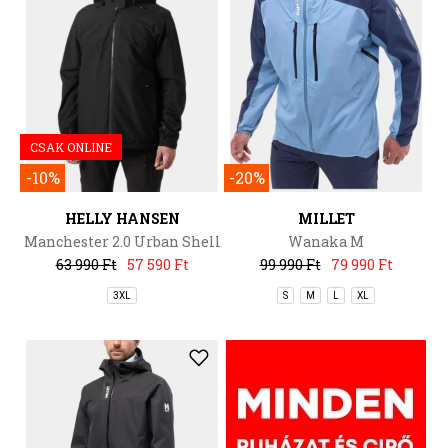
CSAK ONLINE
-10%
-20%
HELLY HANSEN
MILLET
Manchester 2.0 Urban Shell
Wanaka M
JKT
63 990 Ft
57 590 Ft
99 990 Ft
79 990 Ft
3XL
S
M
L
XL