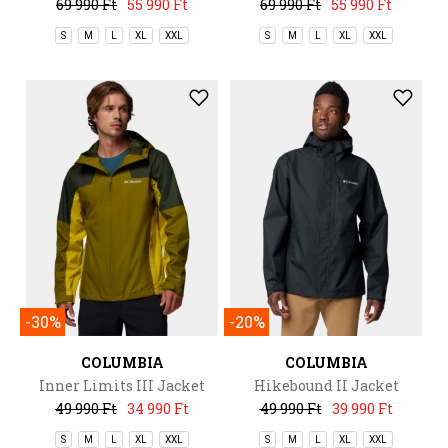
69 990 Ft
55 990 Ft
69 990 Ft
55 990 Ft
S
M
L
XL
XXL
S
M
L
XL
XXL
-30%
-20%
COLUMBIA
COLUMBIA
Inner Limits III Jacket
Hikebound II Jacket
49 990 Ft
34 990 Ft
49 990 Ft
39 990 Ft
S
M
L
XL
XXL
S
M
L
XL
XXL