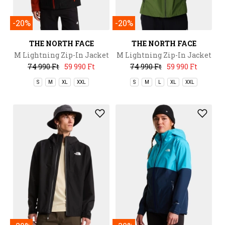
-20%
-20%
THE NORTH FACE
THE NORTH FACE
M Lightning Zip-In Jacket
M Lightning Zip-In Jacket
74 990 Ft
59 990 Ft
74 990 Ft
59 990 Ft
S
M
XL
XXL
S
M
L
XL
XXL