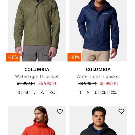
-10%
-10%
COLUMBIA
COLUMBIA
Watertight II Jacket
Watertight II Jacket
39 990 Ft
35 990 Ft
39 990 Ft
35 990 Ft
S
M
L
XL
XXL
S
M
L
XL
XXL