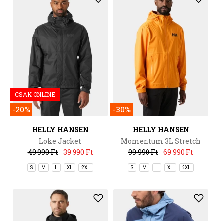
CSAK ONLINE
-20%
-30%
HELLY HANSEN
HELLY HANSEN
Loke Jacket
Momentum 3L Stretch
Jacket
49 990 Ft
39 990 Ft
99 990 Ft
69 990 Ft
S
M
L
XL
2XL
S
M
L
XL
2XL