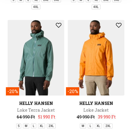
4XL
4XL
-20%
-20%
HELLY HANSEN
HELLY HANSEN
Loke Terra Jacket
Loke Jacket
64 990 Ft
51 990 Ft
49 990 Ft
39 990 Ft
S
M
L
XL
2XL
M
L
XL
2XL