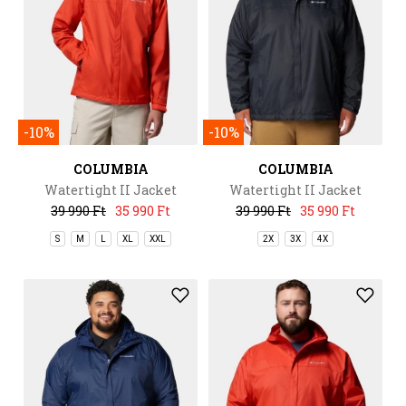
-10%
-10%
COLUMBIA
COLUMBIA
Watertight II Jacket
Watertight II Jacket
39 990 Ft
35 990 Ft
39 990 Ft
35 990 Ft
S
M
L
XL
XXL
2X
3X
4X