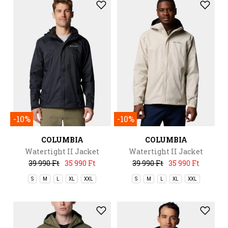
-10%
-10%
COLUMBIA
COLUMBIA
Watertight II Jacket
Watertight II Jacket
39 990 Ft
35 990 Ft
39 990 Ft
35 990 Ft
S
M
L
XL
XXL
S
M
L
XL
XXL