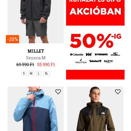
-20%
MILLET
Seneca M
69 990 Ft
55 990 Ft
S
M
L
XL