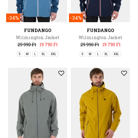
-34%
-34%
FUNDANGO
FUNDANGO
Wilmington Jacket
Wilmington Jacket
29 990 Ft
19 790 Ft
29 990 Ft
19 790 Ft
S
M
L
XL
XXL
S
M
L
XL
XXL