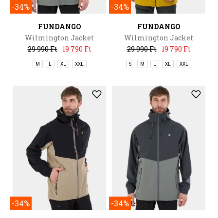
-34%
-34%
FUNDANGO
FUNDANGO
Wilmington Jacket
Wilmington Jacket
29 990 Ft
19 790 Ft
29 990 Ft
19 790 Ft
M
L
XL
XXL
S
M
L
XL
XXL
-34%
-34%