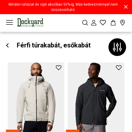
Minden ruházat és cipő akcióban 50%-ig. Más kedvezménnyel nem
összevonható.
Férfi túrakabát, esőkabát