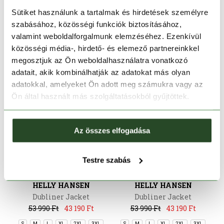
119 990 Ft
83 990 Ft
49 990 Ft
44 990 Ft
Sütiket használunk a tartalmak és hirdetések személyre
M
L
XL
XXL
S
M
L
XL
2XL
szabásához, közösségi funkciók biztosításához,
valamint weboldalforgalmunk elemzéséhez. Ezenkívül
közösségi média-, hirdető- és elemező partnereinkkel
megosztjuk az Ön weboldalhasználatra vonatkozó
adatait, akik kombinálhatják az adatokat más olyan
adatokkal, amelyeket Ön adott meg számukra vagy az
Ön által használt más szolgáltatásokból gyűjtöttek.
Az összes elfogadása
Testre szabás
-20%
-20%
HELLY HANSEN
HELLY HANSEN
Dubliner Jacket
Dubliner Jacket
53 990 Ft
43 190 Ft
53 990 Ft
43 190 Ft
S
M
L
XL
2XL
3XL
S
M
L
XL
2XL
3XL