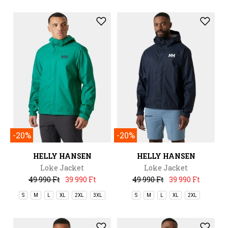
-20%
-20%
HELLY HANSEN
HELLY HANSEN
Loke Jacket
Loke Jacket
49 990 Ft
39 990 Ft
49 990 Ft
39 990 Ft
S
M
L
XL
2XL
3XL
S
M
L
XL
2XL