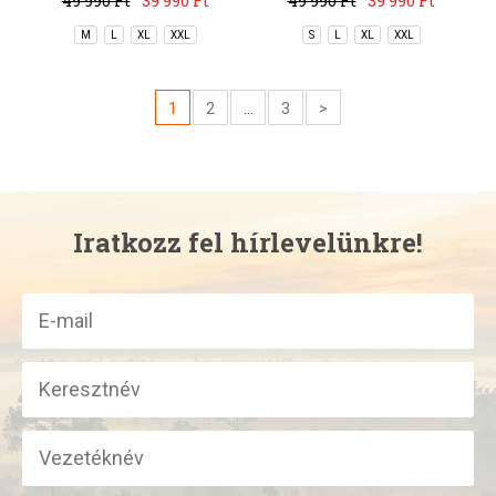
49 990 Ft
39 990 Ft
49 990 Ft
39 990 Ft
M
L
XL
XXL
S
L
XL
XXL
1
2
...
3
>
Iratkozz fel hírlevelünkre!