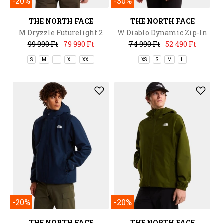
-20%
-30%
THE NORTH FACE
THE NORTH FACE
M Dryzzle Futurelight 2
W Diablo Dynamic Zip-In
Jacket
Jacket
99 990 Ft
79 990 Ft
74 990 Ft
52 490 Ft
S
M
L
XL
XXL
XS
S
M
L
-20%
-20%
THE NORTH FACE
THE NORTH FACE