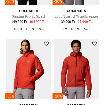
-30%
-30%
COLUMBIA
COLUMBIA
Saudan Pro 3L Shell
Loop Trail II Windbreaker
149 990 Ft
104 990 Ft
39 990 Ft
27 990 Ft
S
M
L
XL
XXL
M
L
XL
XXL
-30%
-20%