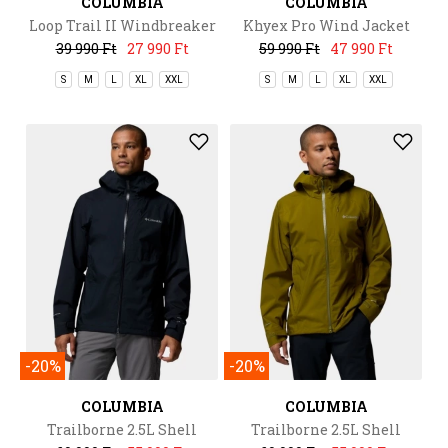
COLUMBIA
COLUMBIA
Loop Trail II Windbreaker
Khyex Pro Wind Jacket
39 990 Ft
27 990 Ft
59 990 Ft
47 990 Ft
S
M
L
XL
XXL
S
M
L
XL
XXL
-20%
-20%
COLUMBIA
COLUMBIA
Trailborne 2.5L Shell
Trailborne 2.5L Shell