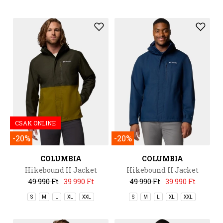
CSAK ONLINE
-20%
-20%
COLUMBIA
COLUMBIA
Hikebound II Jacket
Hikebound II Jacket
49 990 Ft
39 990 Ft
49 990 Ft
39 990 Ft
S
M
L
XL
XXL
S
M
L
XL
XXL