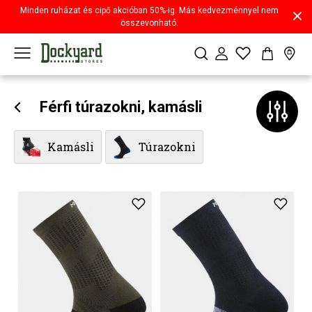
Minden ruházat és cipő akcióban 50%-ig. Más kedvezménnyel nem
összevonható.
Férfi túrazokni, kamásli
Kamásli
Túrazokni