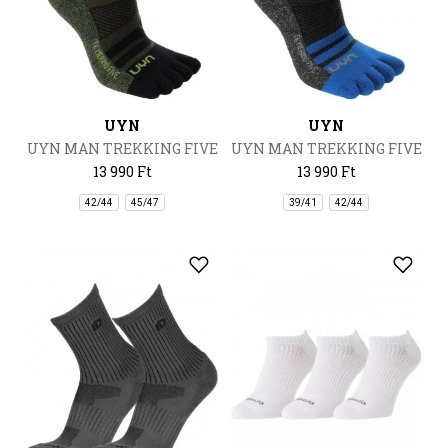
UYN
UYN
UYN MAN TREKKING FIVE
UYN MAN TREKKING FIVE
SOCKS
SOCKS
13 990 Ft
13 990 Ft
42/44
45/47
39/41
42/44