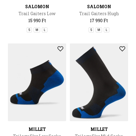
SALOMON
SALOMON
Trail Gaiters Low
Trail Gaiters Hugh
15 990 Ft
17 990 Ft
S
M
L
S
M
L
MILLET
MILLET