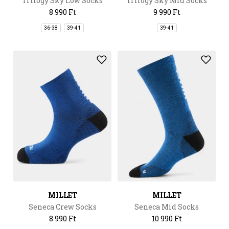
Trilogy Sky Low Socks
Trilogy Sky Mid Socks
8 990 Ft
9 990 Ft
36-38
39-41
39-41
MILLET
MILLET
Seneca Crew Socks
Seneca Mid Socks
8 990 Ft
10 990 Ft