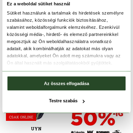
Ez a weboldal sütiket használ
RP OUTDOOR
FERRINO
Sütiket használunk a tartalmak és hirdetések személyre
Kamásli Elölnyíló-46 Nylon
Cervino Gaiters (Set)
szabásához, közösségi funkciók biztosításához,
8 990 Ft
20 990 Ft
valamint weboldalforgalmunk elemzéséhez. Ezenkívül
Egy méret
Egy méret
közösségi média-, hirdető- és elemező partnereinkkel
megosztjuk az Ön weboldalhasználatra vonatkozó
adatait, akik kombinálhatják az adatokat más olyan
adatokkal, amelyeket Ön adott meg számukra vagy az
Ön által használt más szolgáltatásokból gyűjtöttek.
Az összes elfogadása
Testre szabás
CSAK ONLINE
UYN