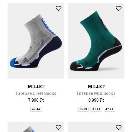
MILLET
MILLET
Intense Crew Socks
Intense Mid Socks
7 990 Ft
8 990 Ft
42-44
36-38
39-41
42-44