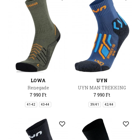
LOWA
UYN
Renegade
UYN MAN TREKKING
APPROACH MID SOCKS
7 990 Ft
7 990 Ft
41-42
43-44
39/41
42/44