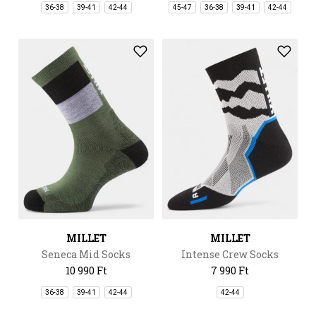
36-38
39-41
42-44
45-47
36-38
39-41
42-44
MILLET
MILLET
Seneca Mid Socks
Intense Crew Socks
10 990 Ft
7 990 Ft
36-38
39-41
42-44
42-44