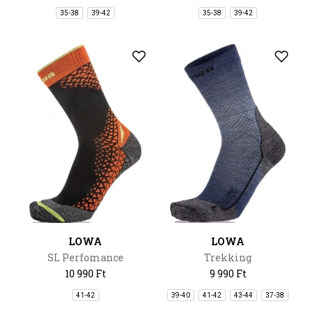
35-38
39-42
35-38
39-42
LOWA
LOWA
SL Perfomance
Trekking
10 990 Ft
9 990 Ft
41-42
39-40
41-42
43-44
37-38