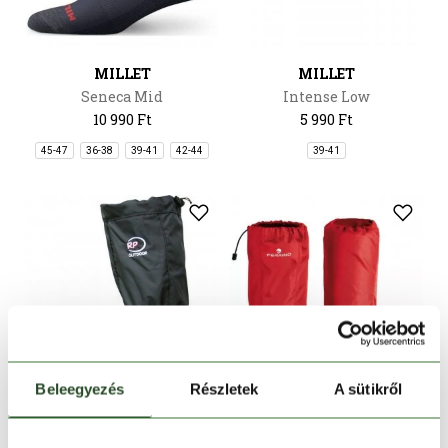
MILLET
MILLET
Seneca Mid
Intense Low
10 990 Ft
5 990 Ft
45-47
36-38
39-41
42-44
39-41
Beleegyezés
Részletek
A sütikről