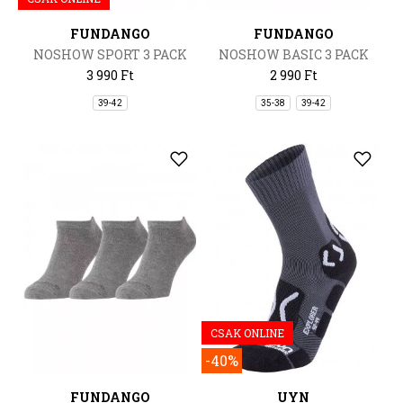
FUNDANGO
FUNDANGO
NOSHOW SPORT 3 PACK
NOSHOW BASIC 3 PACK
3 990 Ft
2 990 Ft
39-42
35-38
39-42
CSAK ONLINE
-40%
FUNDANGO
UYN