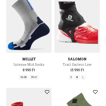
MILLET
SALOMON
Intense Mid Socks
Trail Gaiters Low
8 990 Ft
15 990 Ft
36-38
39-41
S
M
L