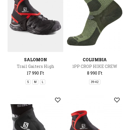
SALOMON
COLUMBIA
Trail Gaiters High
1PP CROP HIKE CREW
17 990 Ft
8 990 Ft
S
M
L
39-42