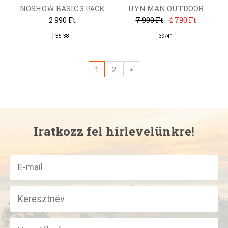
NOSHOW BASIC 3 PACK
UYN MAN OUTDOOR
EXPLORER SOCKS
2 990 Ft
7 990 Ft
4 790 Ft
35-38
39/41
1
2
>
Iratkozz fel hírlevelünkre!