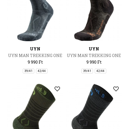
UYN
UYN
UYN MAN TREKKING ONE
UYN MAN TREKKING ONE
ALL SEASON MID SOCKS
ALL SEASON MID SOCKS
9 990 Ft
9 990 Ft
39/41
42/44
39/41
42/44