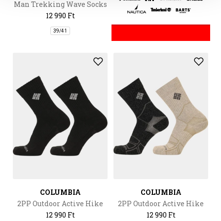
Man Trekking Wave Socks
12 990 Ft
39/41
COLUMBIA
COLUMBIA
2PP Outdoor Active Hike
2PP Outdoor Active Hike
Crew Medium Weight
Crew Medium Weight
12 990 Ft
12 990 Ft