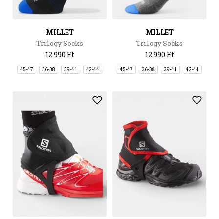
MILLET
MILLET
Trilogy Socks
Trilogy Socks
12 990 Ft
12 990 Ft
45-47
36-38
39-41
42-44
45-47
36-38
39-41
42-44