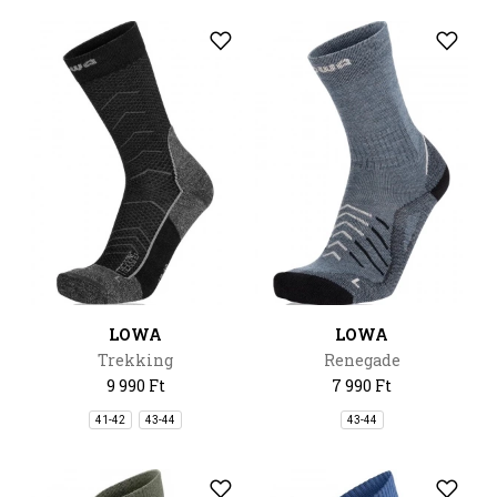
LOWA
LOWA
Trekking
Renegade
9 990 Ft
7 990 Ft
41-42
43-44
43-44