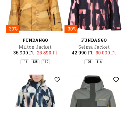
-30%
-30%
FUNDANGO
FUNDANGO
Milton Jacket
Selma Jacket
36 990 Ft
25 890 Ft
42 990 Ft
30 090 Ft
116
128
140
104
116