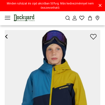
Minden ruházat és cipő akcióban 50%-ig. Más kedvezménnyel nem
összevonható.