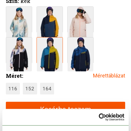
Szín:
kék
Méret:
Mérettáblázat
116
152
164
Kosárba teszem
Melyik üzletben elérhető
|
Foglalás