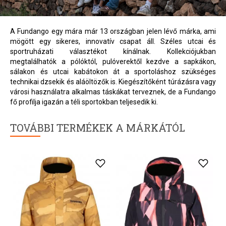
A Fundango egy mára már 13 országban jelen lévő márka, ami
mögött egy sikeres, innovatív csapat áll. Széles utcai és
sportruházati választékot kínálnak. Kollekciójukban
megtalálhatók a pólóktól, pulóverektől kezdve a sapkákon,
sálakon és utcai kabátokon át a sportoláshoz szükséges
technikai dzsekik és aláöltözők is. Kiegészítőként túrázásra vagy
városi használatra alkalmas táskákat terveznek, de a Fundango
fő profilja igazán a téli sportokban teljesedik ki.
TOVÁBBI TERMÉKEK A MÁRKÁTÓL