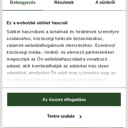
Beleegyezés
Részletek
A sütikről
30 napos visszaküldés
Ez a weboldal sütiket használ
1-2 munkanapos szállítás
Sütiket használunk a tartalmak és hirdetések személyre
szabásához, közösségi funkciók biztosításához,
Ingyenes kiszállítás 15 000 Ft felett
valamint weboldalforgalmunk elemzéséhez. Ezenkívül
közösségi média-, hirdető- és elemező partnereinkkel
megosztjuk az Ön weboldalhasználatra vonatkozó
TERMÉKLEÍRÁS
adatait, akik kombinálhatják az adatokat más olyan
adatokkal, amelyeket Ön adott meg számukra vagy az
TERMÉK RÉSZLETEK
Ön által használt más szolgáltatásokból gyűjtöttek.
HASONLÓ TERMÉKEK
Az összes elfogadása
Testre szabás