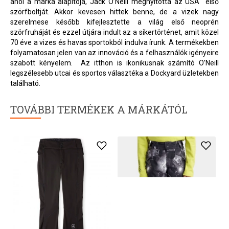
ahol a márka alapítója, Jack O’Neill megnyitotta az USA első
szörfboltját. Akkor kevesen hittek benne, de a vizek nagy
szerelmese később kifejlesztette a világ első neoprén
szörfruháját és ezzel útjára indult az a sikertörténet, amit közel
70 éve a vizes és havas sportokból indulva írunk. A termékekben
folyamatosan jelen van az innováció és a felhasználók igényeire
szabott kényelem. Az itthon is ikonikusnak számító O’Neill
legszélesebb utcai és sportos választéka a Dockyard üzletekben
található.
TOVÁBBI TERMÉKEK A MÁRKÁTÓL