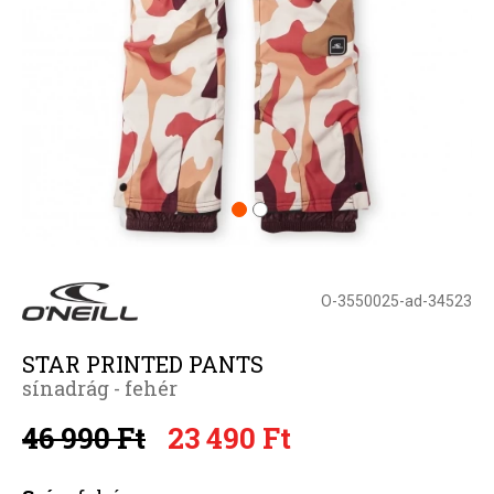
O-3550025-ad-34523
STAR PRINTED PANTS
sínadrág - fehér
46 990 Ft
23 490 Ft