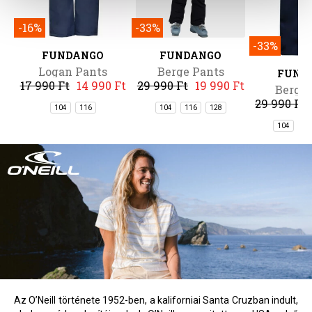
-16%
-33%
-33%
FUNDANGO
FUNDANGO
Logan Pants
Berge Pants
FUND
17 990 Ft
14 990 Ft
29 990 Ft
19 990 Ft
Berge 
29 990 Ft
104
116
104
116
128
104
11
Az O’Neill története 1952-ben, a kaliforniai Santa Cruzban indult,