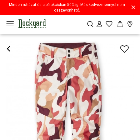
Minden ruházat és cipő akcióban 50%-ig. Más kedvezménnyel nem
összevonható.