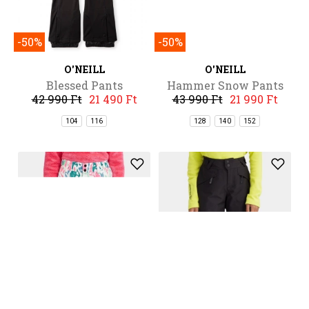
-50%
-50%
O'NEILL
O'NEILL
Blessed Pants
Hammer Snow Pants
42 990 Ft
21 490 Ft
43 990 Ft
21 990 Ft
104
116
128
140
152