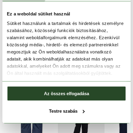
1-2 munkanapos szállítás
Ingyenes kiszállítás 15 000 Ft felett
Ez a weboldal sütiket használ
Sütiket használunk a tartalmak és hirdetések személyre
szabásához, közösségi funkciók biztosításához,
TERMÉKLEÍRÁS
valamint weboldalforgalmunk elemzéséhez. Ezenkívül
közösségi média-, hirdető- és elemező partnereinkkel
TERMÉK RÉSZLETEK
megosztjuk az Ön weboldalhasználatra vonatkozó
adatait, akik kombinálhatják az adatokat más olyan
adatokkal, amelyeket Ön adott meg számukra vagy az
HASONLÓ TERMÉKEK
Ön által használt más szolgáltatásokból gyűjtöttek.
Az összes elfogadása
Testre szabás