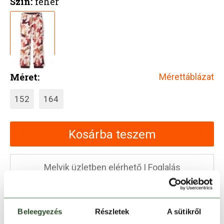
Szín:
fehér
Méret:
Mérettáblázat
152
164
Kosárba teszem
Melyik üzletben elérhető
|
Foglalás
30 napos visszaküldés
Beleegyezés
Részletek
A sütikről