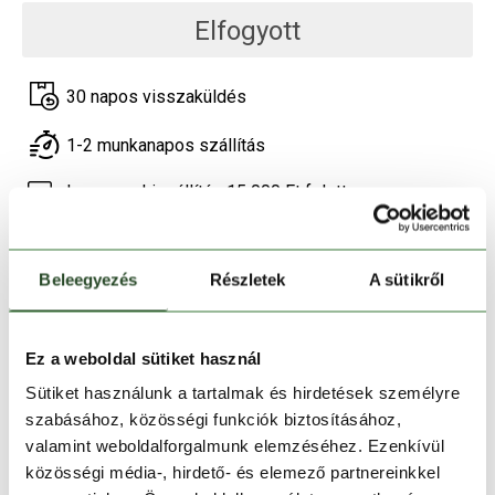
Elfogyott
30 napos visszaküldés
1-2 munkanapos szállítás
Ingyenes kiszállítás 15 000 Ft felett
TERMÉKLEÍRÁS
Beleegyezés
Részletek
A sütikről
TERMÉK RÉSZLETEK
Ez a weboldal sütiket használ
HASONLÓ TERMÉKEK
Sütiket használunk a tartalmak és hirdetések személyre
szabásához, közösségi funkciók biztosításához,
valamint weboldalforgalmunk elemzéséhez. Ezenkívül
közösségi média-, hirdető- és elemező partnereinkkel