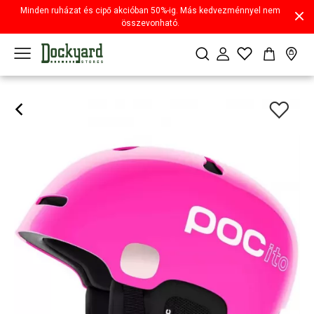
Minden ruházat és cipő akcióban 50%-ig. Más kedvezménnyel nem
összevonható.