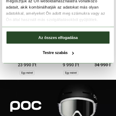
megosztjuk az Ön weboldalhasználatra vonatkozó
adatait, akik kombinálhatják az adatokat más olyan
adatokkal, amelyeket Ön adott meg számukra vagy az
Ön által használt más szolgáltatásokból gyűjtöttek.
Az összes elfogadása
-40%
Testre szabás
PETZL
BARTS
ATO
PICCHU HELMET
Helmet Covers
Four
23 990 Ft
9 990 Ft
34 990 Ft
Egy méret
Egy méret
X