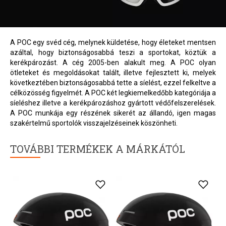
A POC egy svéd cég, melynek küldetése, hogy életeket mentsen
azáltal, hogy biztonságosabbá teszi a sportokat, köztük a
kerékpározást. A cég 2005-ben alakult meg. A POC olyan
ötleteket és megoldásokat talált, illetve fejlesztett ki, melyek
következtében biztonságosabbá tette a síelést, ezzel felkeltve a
célközösség figyelmét. A POC két legkiemelkedőbb kategóriája a
síeléshez illetve a kerékpározáshoz gyártott védőfelszerelések.
A POC munkája egy részének sikerét az állandó, igen magas
szakértelmű sportolók visszajelzéseinek köszönheti.
TOVÁBBI TERMÉKEK A MÁRKÁTÓL