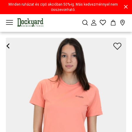
Minden ruházat és cipő akcióban 50%-ig. Más kedvezménnyel nem
összevonható.