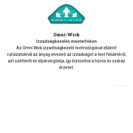
Omni-Wick
Izzadságkezelés mesterfokon
Az Omni Wick izzadtságkezelő technológiával ellátott
ruházatoknál az anyag elvezeti az izzadságot a test felületéről,
azt szétteríti és elpárologtatja, így biztosítva a hűvös és száraz
érzetet.
HOZZÁ AJÁNLJUK