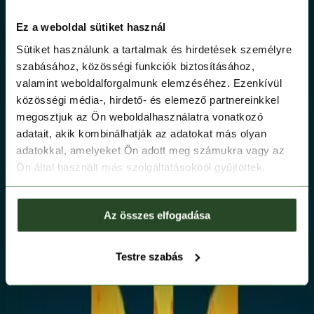
Ez a weboldal sütiket használ
Sütiket használunk a tartalmak és hirdetések személyre
szabásához, közösségi funkciók biztosításához,
valamint weboldalforgalmunk elemzéséhez. Ezenkívül
közösségi média-, hirdető- és elemező partnereinkkel
megosztjuk az Ön weboldalhasználatra vonatkozó
adatait, akik kombinálhatják az adatokat más olyan
adatokkal, amelyeket Ön adott meg számukra vagy az
Ön által használt más szolgáltatásokból gyűjtöttek.
Az összes elfogadása
Testre szabás