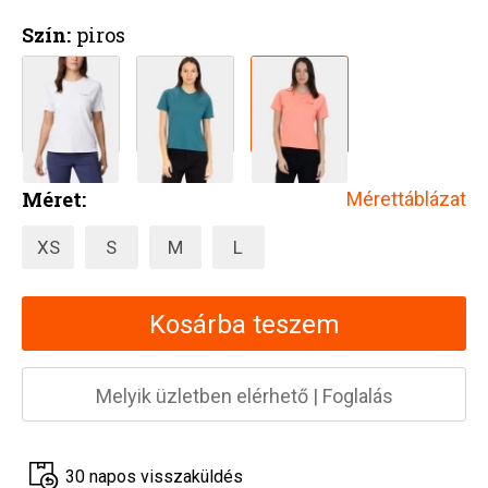
Szín:
piros
Méret:
Mérettáblázat
XS
S
M
L
Kosárba teszem
Melyik üzletben elérhető
|
Foglalás
30 napos visszaküldés