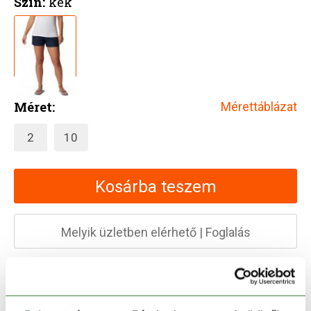
Szín:
kék
Méret:
Mérettáblázat
2
10
Kosárba teszem
Melyik üzletben elérhető
|
Foglalás
30 napos visszaküldés