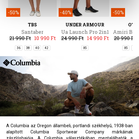
-50%
-40%
-50%
TBS
UNDER ARMOUR
O'NE
Santaber
Ua Launch Pro 2in1
Amiri Bea
21 990 Ft
10 990 Ft
24 990 Ft
14 990 Ft
20 990 Ft
Shorts
36
38
40
42
XS
XS
S
A Columbia az Oregon állambeli, portlandi székhelyű, 1938-ban
alapított Columbia Sportwear Company márkáinak
zászlóshajója. A Columbia választékában megtalálhatók a