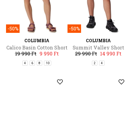
-50%
-50%
COLUMBIA
COLUMBIA
Calico Basin Cotton Short
Summit Valley Short
19 990 Ft
9 990 Ft
29 990 Ft
14 990 Ft
4
6
8
10
2
4