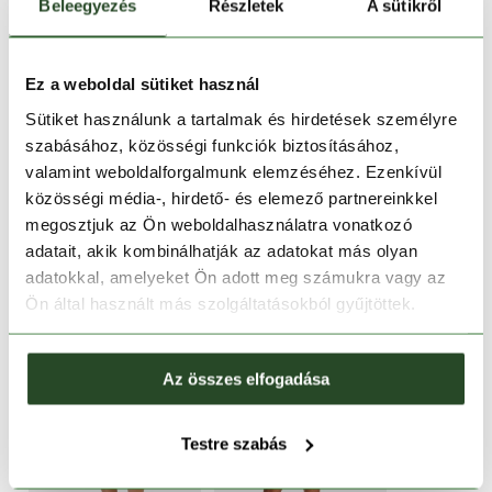
1-2 munkanapos szállítás
Beleegyezés
Részletek
A sütikről
Ingyenes kiszállítás 15 000 Ft felett
Ez a weboldal sütiket használ
Sütiket használunk a tartalmak és hirdetések személyre
TERMÉKLEÍRÁS
szabásához, közösségi funkciók biztosításához,
valamint weboldalforgalmunk elemzéséhez. Ezenkívül
TERMÉK RÉSZLETEK
közösségi média-, hirdető- és elemező partnereinkkel
megosztjuk az Ön weboldalhasználatra vonatkozó
HASONLÓ TERMÉKEK
adatait, akik kombinálhatják az adatokat más olyan
adatokkal, amelyeket Ön adott meg számukra vagy az
Ön által használt más szolgáltatásokból gyűjtöttek.
Az összes elfogadása
Testre szabás