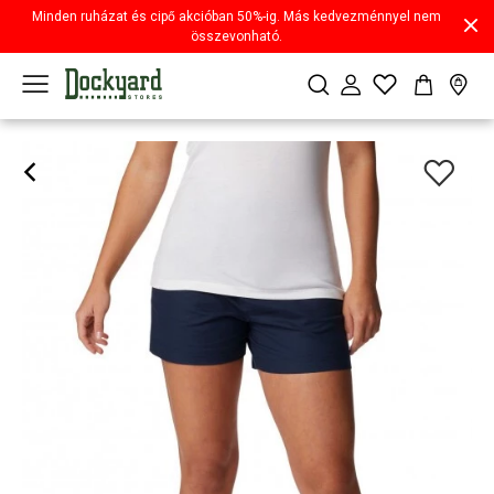
Minden ruházat és cipő akcióban 50%-ig. Más kedvezménnyel nem
összevonható.