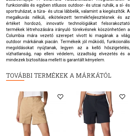
funkcionális és egyben stílusos outdoor- és utcai ruhák, a sí- és
sportruházat, a túra- és utcai lábbelik, valamint a kiegészítők. A
megalkuvás nélküli, elkötelezett termékfejlesztésnek és az
értéket hordozó, innovatív technológiákat felsorakoztató
termékek létrehozására irányuló törekvésnek köszönhetően a
Columbia mára vezető szerepet vívott ki magának a világ
outdoor márkáinak piacán. Termékeik jól működő, funkcionális
megoldásokat nyújtanak, legyen az a kellő hőszigetelés,
vízhatlanság, nap elleni védelem, izzadtság elvezetés és a
mindezek biztosítása mellett is garantált kényelem.
TOVÁBBI TERMÉKEK A MÁRKÁTÓL