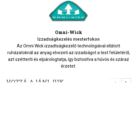
Omni-Wick
Izzadságkezelés mesterfokon
Az Omni Wick izzadtságkezelő technológiával ellátott
ruházatoknál az anyag elvezeti az izzadságot a test felületéről,
azt szétteríti és elpárologtatja, így biztosítva a hűvös és száraz
érzetet.
HOZZÁ AJÁNLJUK
-10%
COLU
W Endless 
27 990 Ft
Zip Mesh L
XS