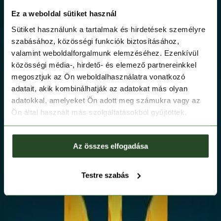
Ez a weboldal sütiket használ
Sütiket használunk a tartalmak és hirdetések személyre
szabásához, közösségi funkciók biztosításához,
valamint weboldalforgalmunk elemzéséhez. Ezenkívül
közösségi média-, hirdető- és elemező partnereinkkel
megosztjuk az Ön weboldalhasználatra vonatkozó
adatait, akik kombinálhatják az adatokat más olyan
adatokkal, amelyeket Ön adott meg számukra vagy az
Ön által használt más szolgáltatásokból gyűjtöttek.
Az összes elfogadása
Testre szabás