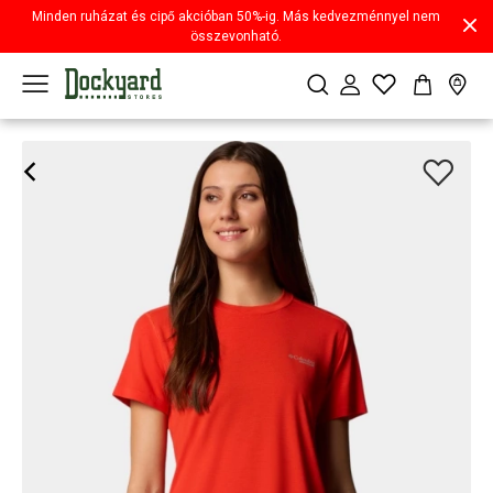
Minden ruházat és cipő akcióban 50%-ig. Más kedvezménnyel nem
összevonható.