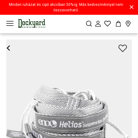
Minden ruházat és cipő akcióban 50%-ig. Más kedvezménnyel nem
összevonható.