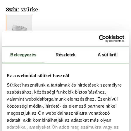
Szín:
szürke
Beleegyezés
Részletek
A sütikről
Kosárba teszem
Ez a weboldal sütiket használ
Melyik üzletben elérhető
|
Foglalás
Sütiket használunk a tartalmak és hirdetések személyre
szabásához, közösségi funkciók biztosításához,
valamint weboldalforgalmunk elemzéséhez. Ezenkívül
30 napos visszaküldés
közösségi média-, hirdető- és elemező partnereinkkel
megosztjuk az Ön weboldalhasználatra vonatkozó
1-2 munkanapos szállítás
adatait, akik kombinálhatják az adatokat más olyan
adatokkal, amelyeket Ön adott meg számukra vagy az
Ingyenes kiszállítás 15 000 Ft felett