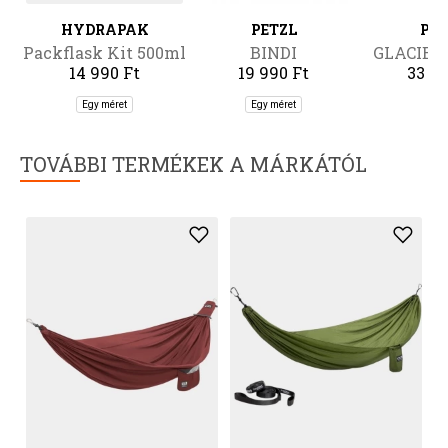
HYDRAPAK
PETZL
PET
Packflask Kit 500ml
BINDI
GLACIER 
14 990 Ft
19 990 Ft
33 99
Egy méret
Egy méret
7
TOVÁBBI TERMÉKEK A MÁRKÁTÓL