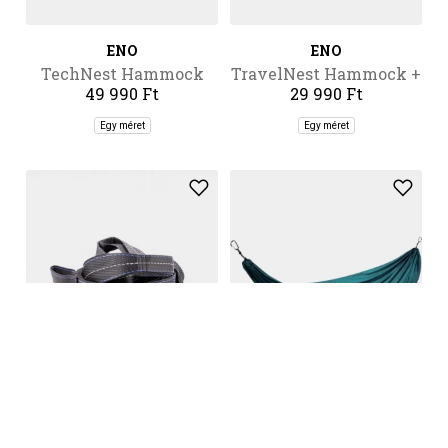
ENO
ENO
TechNest Hammock
TravelNest Hammock +
49 990 Ft
29 990 Ft
Straps Combo
Egy méret
Egy méret