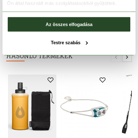
Ön által használt más szolgáltatásokból gyűjtöttek.
TERMÉKLEÍRÁS
Az összes elfogadása
TERMÉK RÉSZLETEK
Testre szabás
HASONLÓ TERMÉKEK