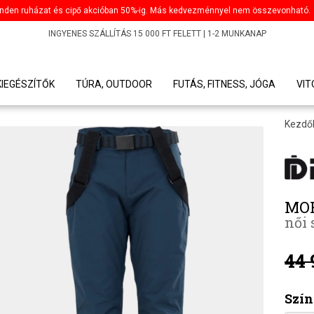
nden ruházat és cipő akcióban 50%-ig. Más kedvezménnyel nem összevonható.
INGYENES SZÁLLÍTÁS 15 000 FT FELETT | 1-2 MUNKANAP
KIEGÉSZÍTŐK
TÚRA, OUTDOOR
FUTÁS, FITNESS, JÓGA
VI
Kezdő
MO
női 
44 
Szín