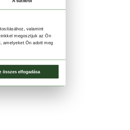
A sütikről
tosításához, valamint
einkkel megosztjuk az Ön
l, amelyeket Ön adott meg
z összes elfogadása