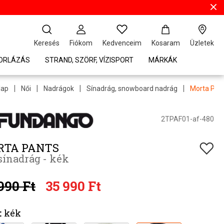
Keresés
Fiókom
Kedvenceim
Kosaram
Üzletek
TORLÁZÁS
STRAND, SZÖRF, VÍZISPORT
MÁRKÁK
|
|
|
|
lap
Női
Nadrágok
Sínadrág, snowboard nadrág
Morta Pan
2TPAF01-af-480
RTA PANTS
sínadrág - kék
990 Ft
35 990 Ft
:
kék