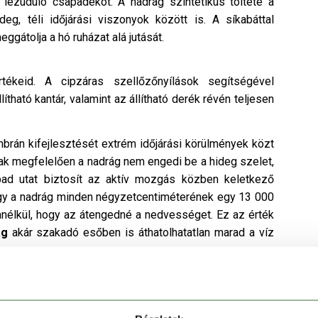
n lezúduló csapadékot. A nadrág szintetikus töltete a
eg, téli időjárási viszonyok között is. A síkabáttal
gátolja a hó ruházat alá jutását.
tékeid. A cipzáras szellőzőnyílások segítségével
ható kantár, valamint az állítható derék révén teljesen
rán kifejlesztését extrém időjárási körülmények közt
nak megfelelően a nadrág nem engedi be a hideg szelet,
ad utat biztosít az aktív mozgás közben keletkező
ogy a nadrág minden négyzetcentiméterének egy 13 000
anélkül, hogy az átengedné a nedvességet. Ez az érték
ág
akár szakadó esőben is áthatolhatatlan marad a víz