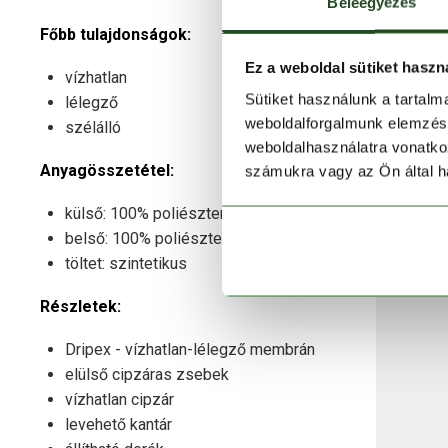
Beleegyezés
Főbb tulajdonságok:
Ez a weboldal sütiket haszn
vízhatlan
Sütiket használunk a tartal
lélegző
weboldalforgalmunk elemzésé
szélálló
weboldalhasználatra vonatko
Anyagösszetétel:
számukra vagy az Ön által ha
külső: 100% poliészter
belső: 100% poliészter
töltet: szintetikus
Részletek:
Dripex - vízhatlan-lélegző membrán
elülső cipzáras zsebek
vízhatlan cipzár
levehető kantár