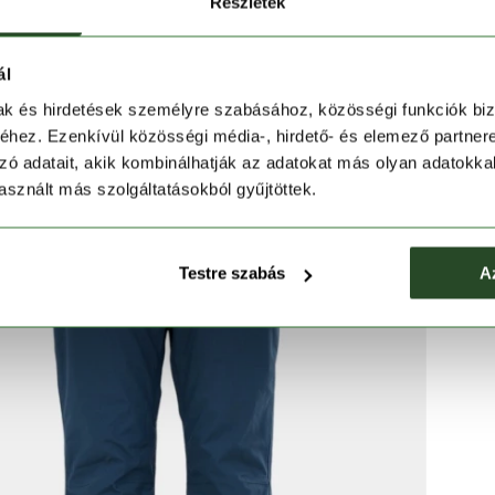
Részletek
ál
mak és hirdetések személyre szabásához, közösségi funkciók biz
hez. Ezenkívül közösségi média-, hirdető- és elemező partner
zó adatait, akik kombinálhatják az adatokat más olyan adatokka
sznált más szolgáltatásokból gyűjtöttek.
Testre szabás
A