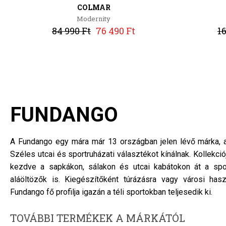
COLMAR
Modernity
84 990 Ft
76 490 Ft
16
FUNDANGO
A Fundango egy mára már 13 országban jelen lévő márka, am
Széles utcai és sportruházati választékot kínálnak. Kollekci
kezdve a sapkákon, sálakon és utcai kabátokon át a spo
aláöltözők is. Kiegészítőként túrázásra vagy városi has
Fundango fő profilja igazán a téli sportokban teljesedik ki.
TOVÁBBI TERMÉKEK A MÁRKÁTÓL