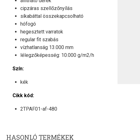
állítható derék
cipzáras szellőzőnyílás
síkabáttal összekapcsolható
hófogó
hegesztett varratok
regular fit szabás
vízhatlanság 13.000 mm
lélegzőképesség: 10.000 g/m2/h
Szín:
kék
Cikk kód:
2TPAF01-af-480
HASONLÓ TERMÉKEK