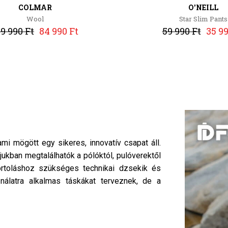
COLMAR
O'NEILL
Wool
Star Slim Pants
9 990 Ft
84 990 Ft
59 990 Ft
35 99
i mögött egy sikeres, innovatív csapat áll.
ójukban megtalálhatók a pólóktól, pulóverektől
rtoláshoz szükséges technikai dzsekik és
ználatra alkalmas táskákat terveznek, de a