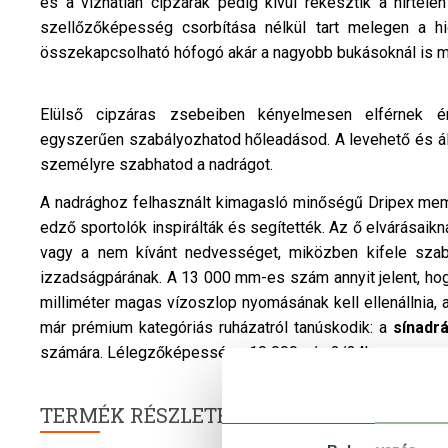
és a vízhatlan cipzárak pedig kívül rekesztik a hirtele
szellőzőképesség csorbítása nélkül tart melegen a hid
összekapcsolható hófogó akár a nagyobb bukásoknál is meg
Elülső cipzáras zsebeiben kényelmesen elférnek ér
egyszerűen szabályozhatod hőleadásod. A levehető és állít
személyre szabhatod a nadrágot.
A nadrághoz felhasznált kimagasló minőségű Dripex memb
edző sportolók inspirálták és segítették. Az ő elvárásaik
vagy a nem kívánt nedvességet, miközben kifele szab
izzadságpárának. A 13 000 mm-es szám annyit jelent, h
milliméter magas vízoszlop nyomásának kell ellenállnia, 
már prémium kategóriás ruházatról tanúskodik: a
sínadr
számára. Lélegzőképessége 10 000 g/m2/24h.
TERMÉK RÉSZLETEK