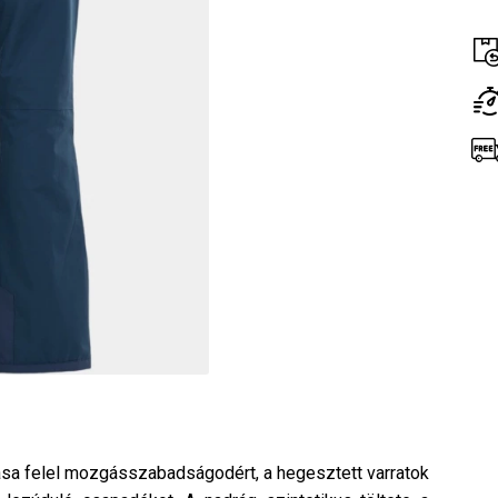
ása felel mozgásszabadságodért, a hegesztett varratok