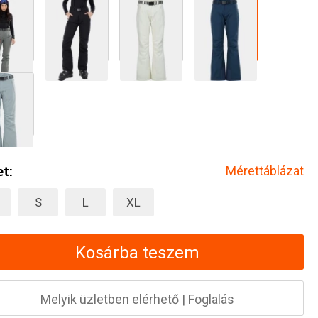
t:
Mérettáblázat
S
L
XL
Kosárba teszem
Melyik üzletben elérhető
|
Foglalás