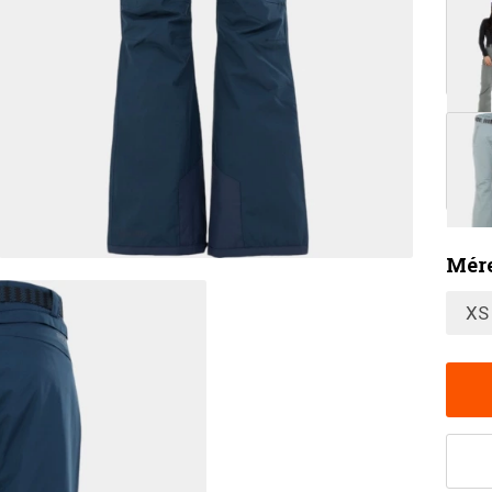
Mére
XS