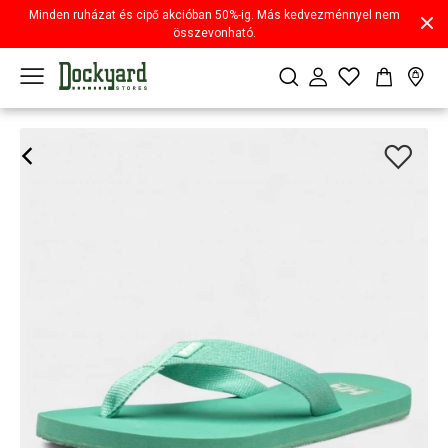
Minden ruházat és cipő akcióban 50%-ig. Más kedvezménnyel nem
összevonható.