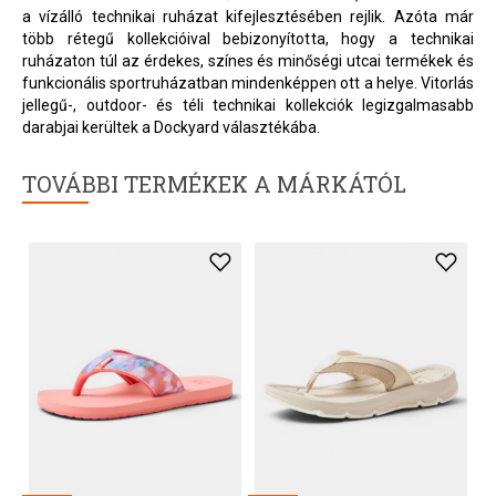
a vízálló technikai ruházat kifejlesztésében rejlik. Azóta már
több rétegű kollekcióival bebizonyította, hogy a technikai
ruházaton túl az érdekes, színes és minőségi utcai termékek és
funkcionális sportruházatban mindenképpen ott a helye. Vitorlás
jellegű-, outdoor- és téli technikai kollekciók legizgalmasabb
darabjai kerültek a Dockyard választékába.
TOVÁBBI TERMÉKEK A MÁRKÁTÓL