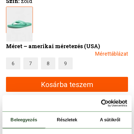
Szín:
zöld
Méret – amerikai méretezés (USA)
Mérettáblázat
6
7
8
9
Kosárba teszem
Melyik üzletben elérhető
|
Foglalás
Beleegyezés
Részletek
A sütikről
30 napos visszaküldés