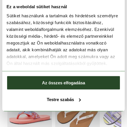
1-2 munkanapos szállítás
Ez a weboldal sütiket használ
Sütiket használunk a tartalmak és hirdetések személyre
Ingyenes kiszállítás 15 000 Ft felett
szabásához, közösségi funkciók biztosításához,
valamint weboldalforgalmunk elemzéséhez. Ezenkívül
TERMÉKLEÍRÁS
közösségi média-, hirdető- és elemező partnereinkkel
megosztjuk az Ön weboldalhasználatra vonatkozó
TERMÉK RÉSZLETEK
adatait, akik kombinálhatják az adatokat más olyan
adatokkal, amelyeket Ön adott meg számukra vagy az
Ön által használt más szolgáltatásokból gyűjtöttek.
HASONLÓ TERMÉKEK
Az összes elfogadása
Testre szabás