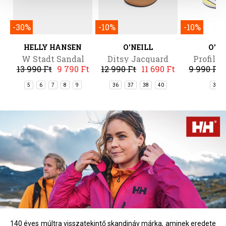
-30%
-10%
-10%
HELLY HANSEN
O'NEILL
O'NE
W Stadt Sandal
Ditsy Jacquard
Profile 
13 990 Ft
9 790 Ft
12 990 Ft
11 690 Ft
9 990 Ft
Sandals
Sand
5
6
7
8
9
36
37
38
40
36
140 éves múltra visszatekintő skandináv márka, aminek eredete