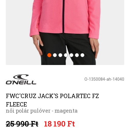
O-1350084-ah-14040
FWC'CRUZ JACK'S POLARTEC FZ
FLEECE
női polár pulóver - magenta
25 990 Ft
18 190 Ft