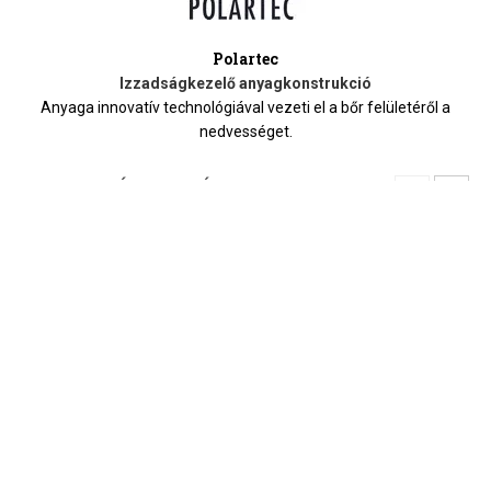
Polartec
Izzadságkezelő anyagkonstrukció
Anyaga innovatív technológiával vezeti el a bőr felületéről a
nedvességet.
HASONLÓ TERMÉKEK
-25%
-10%
-50%