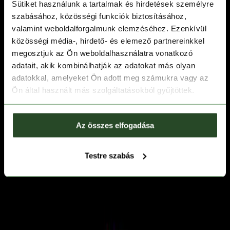
Sütiket használunk a tartalmak és hirdetések személyre
szabásához, közösségi funkciók biztosításához,
valamint weboldalforgalmunk elemzéséhez. Ezenkívül
közösségi média-, hirdető- és elemező partnereinkkel
megosztjuk az Ön weboldalhasználatra vonatkozó
adatait, akik kombinálhatják az adatokat más olyan
adatokkal, amelyeket Ön adott meg számukra vagy az
Ön által használt más szolgáltatásokból gyűjtöttek.
Az összes elfogadása
Testre szabás