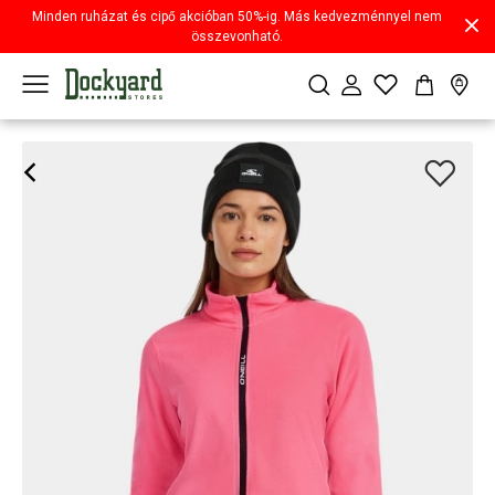
Minden ruházat és cipő akcióban 50%-ig. Más kedvezménnyel nem
összevonható.