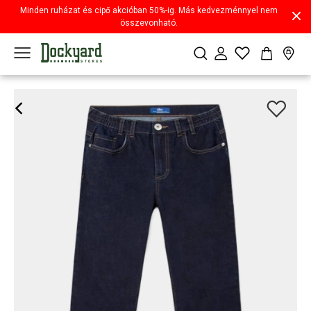
Minden ruházat és cipő akcióban 50%-ig. Más kedvezménnyel nem
összevonható.