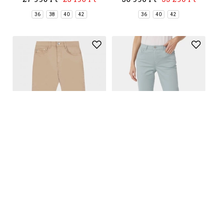
36
38
40
42
36
40
42
-30%
-10%
TBS
TBS
Nattymom
Nattypan
32 990 Ft
23 090 Ft
32 990 Ft
29 690 Ft
36
38
40
42
44
36
38
40
42