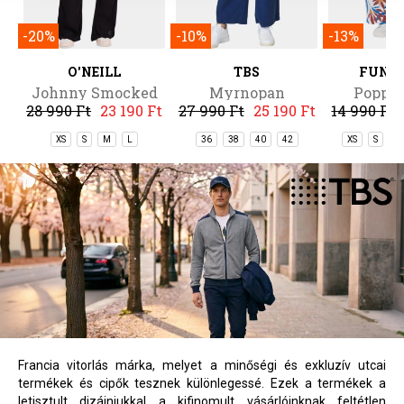
-20%
-10%
-13%
O'NEILL
TBS
FUND
Johnny Smocked
Myrnopan
Poppy 
28 990 Ft
23 190 Ft
27 990 Ft
25 190 Ft
14 990 Ft
Waist Pants
XS
S
M
L
36
38
40
42
XS
S
M
Francia vitorlás márka, melyet a minőségi és exkluzív utcai
termékek és cipők tesznek különlegessé. Ezek a termékek a
letisztult dizájnjukkal a kifinomult vásárlóinknak feltétlen