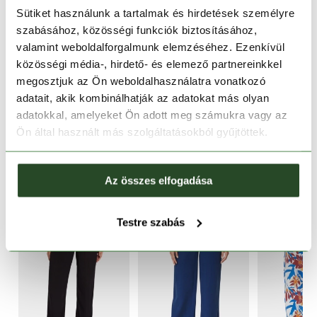
1-2 munkanapos szállítás
Sütiket használunk a tartalmak és hirdetések személyre
szabásához, közösségi funkciók biztosításához,
Ingyenes kiszállítás 15 000 Ft felett
valamint weboldalforgalmunk elemzéséhez. Ezenkívül
közösségi média-, hirdető- és elemező partnereinkkel
TERMÉKLEÍRÁS
megosztjuk az Ön weboldalhasználatra vonatkozó
adatait, akik kombinálhatják az adatokat más olyan
TERMÉK RÉSZLETEK
adatokkal, amelyeket Ön adott meg számukra vagy az
Ön által használt más szolgáltatásokból gyűjtöttek.
HASONLÓ TERMÉKEK
Az összes elfogadása
Testre szabás