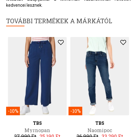
kedvencei lesznek.
TOVÁBBI TERMÉKEK A MÁRKÁTÓL
-10%
-10%
TBS
TBS
Myrnopan
Naomipoc
27 990 Ft
25 190 Ft
36 990 Ft
33 290 Ft