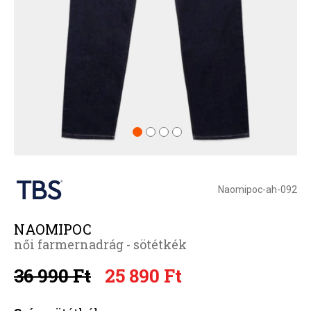
Naomipoc-ah-092
NAOMIPOC
női farmernadrág - sötétkék
36 990 Ft
25 890 Ft