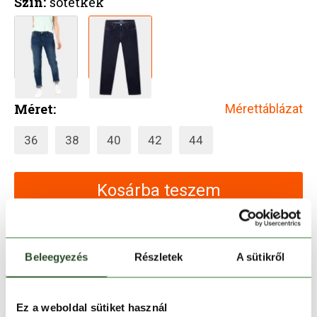
Szín:
sötétkék
Méret:
Mérettáblázat
36
38
40
42
44
Kosárba teszem
Melyik üzletben elérhető
|
Foglalás
Beleegyezés
Részletek
A sütikről
30 napos visszaküldés
Ez a weboldal sütiket használ