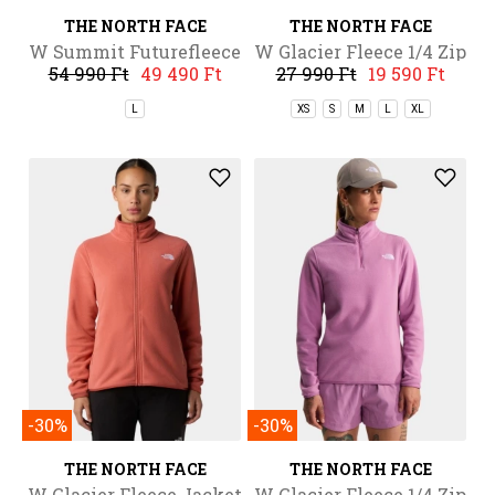
THE NORTH FACE
THE NORTH FACE
W Summit Futurefleece
W Glacier Fleece 1/4 Zip
54 990 Ft
49 490 Ft
27 990 Ft
19 590 Ft
Fz Hoodie
Jacket
L
XS
S
M
L
XL
-30%
-30%
THE NORTH FACE
THE NORTH FACE
W Glacier Fleece Jacket
W Glacier Fleece 1/4 Zip