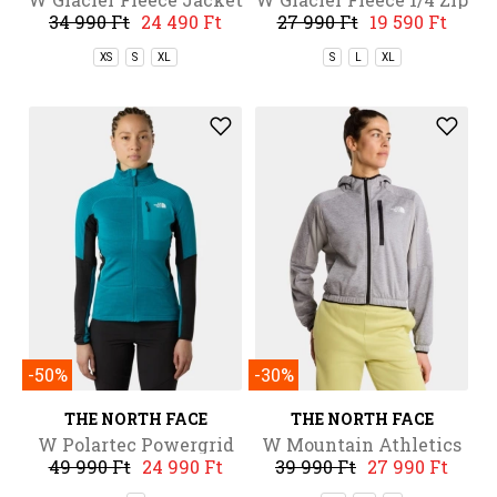
34 990 Ft
24 490 Ft
27 990 Ft
19 590 Ft
Jacket
XS
S
XL
S
L
XL
-50%
-30%
THE NORTH FACE
THE NORTH FACE
W Polartec Powergrid
W Mountain Athletics
49 990 Ft
24 990 Ft
39 990 Ft
27 990 Ft
Stormgap Jacket
Fleece Full Zip Jac