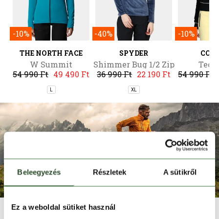
-10%
-40%
-10%
THE NORTH FACE
SPYDER
COL
W Summit
Shimmer Bug 1/2 Zip
Tech
54 990 Ft
49 490 Ft
36 990 Ft
22 190 Ft
54 990 Ft
Futurefleece Fz
Hoodie
L
XL
L
Beleegyezés
Részletek
A sütikről
Ez a weboldal sütiket használ
A The North Face nevű márka már több mint 50 éve gyártja