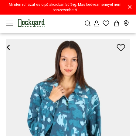
Minden ruházat és cipő akcióban 50%-ig. Más kedvezménnyel nem
összevonható.