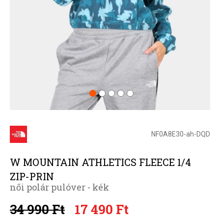
NF0A8E30-ah-DQD
W MOUNTAIN ATHLETICS FLEECE 1/4
ZIP-PRIN
női polár pulóver - kék
34 990 Ft
17 490 Ft