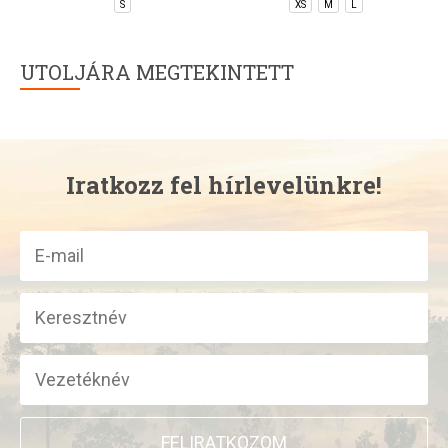
S
XS
M
L
UTOLJÁRA MEGTEKINTETT
Iratkozz fel hírlevelünkre!
FELIRATKOZOM