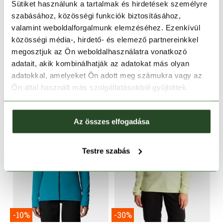
Sütiket használunk a tartalmak és hirdetések személyre
minőségi technológiákkal készült outdoor ruházati termékeit és
sportfelszereléseit, melyek minden várakozást felülmúlnak. Az
szabásához, közösségi funkciók biztosításához,
amerikai cég a mai napig inspirálja és segíti a sportolókat
valamint weboldalforgalmunk elemzéséhez. Ezenkívül
világszerte, valamint eléri, hogy feszegessék a saját határaikat,
közösségi média-, hirdető- és elemező partnereinkkel
és soha ne mondjanak le a felfedezés öröméről.
megosztjuk az Ön weboldalhasználatra vonatkozó
adatait, akik kombinálhatják az adatokat más olyan
TOVÁBBI TERMÉKEK A MÁRKÁTÓL
adatokkal, amelyeket Ön adott meg számukra vagy az
Ön által használt más szolgáltatásokból gyűjtöttek.
Az összes elfogadása
Testre szabás
-10%
-30%