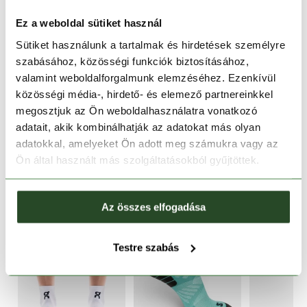
Ingyenes kiszállítás 15 000 Ft felett
Ez a weboldal sütiket használ
Sütiket használunk a tartalmak és hirdetések személyre
TERMÉKLEÍRÁS
szabásához, közösségi funkciók biztosításához,
valamint weboldalforgalmunk elemzéséhez. Ezenkívül
TERMÉK RÉSZLETEK
közösségi média-, hirdető- és elemező partnereinkkel
megosztjuk az Ön weboldalhasználatra vonatkozó
adatait, akik kombinálhatják az adatokat más olyan
HASONLÓ TERMÉKEK
adatokkal, amelyeket Ön adott meg számukra vagy az
Ön által használt más szolgáltatásokból gyűjtöttek.
Az összes elfogadása
Testre szabás