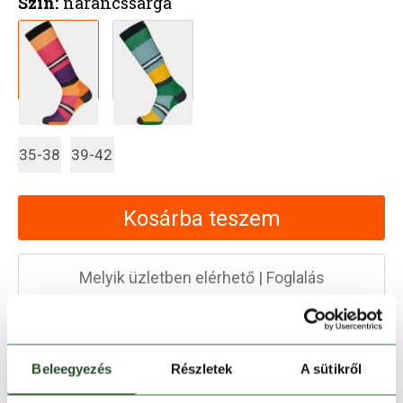
Szín:
narancssárga
35-38
39-42
Kosárba teszem
Melyik üzletben elérhető
|
Foglalás
30 napos visszaküldés
Beleegyezés
Részletek
A sütikről
1-2 munkanapos szállítás