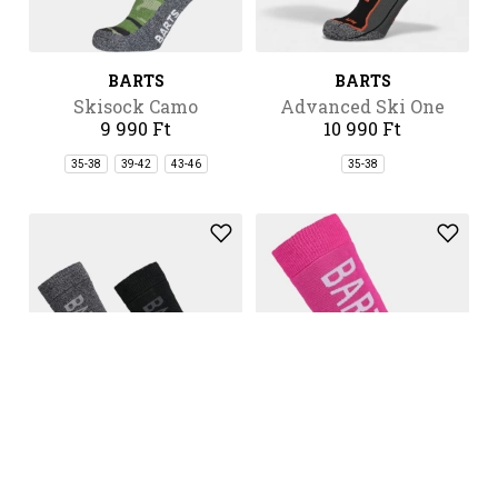
BARTS
BARTS
Skisock Camo
Advanced Ski One
9 990 Ft
10 990 Ft
35-38
39-42
43-46
35-38