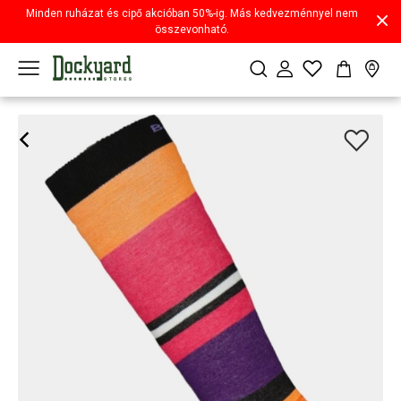
Minden ruházat és cipő akcióban 50%-ig. Más kedvezménnyel nem
összevonható.