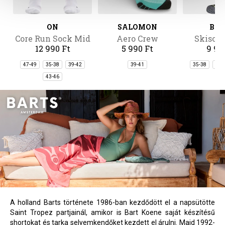
ON
SALOMON
BA
Core Run Sock Mid
Aero Crew
Skisoc
12 990 Ft
5 990 Ft
9 99
2P
47-49
35-38
39-42
39-41
35-38
39-
43-46
A holland Barts története 1986-ban kezdődött el a napsütötte
Saint Tropez partjainál, amikor is Bart Koene saját készítésű
shortokat és tarka selyemkendőket kezdett el árulni. Majd 1992-