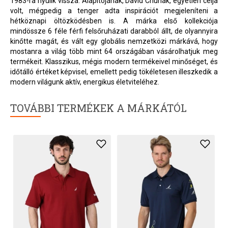
1983-ra nyúlik vissza. Alapítójának, David Chunak, egyetlen célja
volt, mégpedig a tenger adta inspirációt megjeleníteni a
hétköznapi öltözködésben is. A márka első kollekciója
mindössze 6 féle férfi felsőruházati darabból állt, de olyannyira
kinőtte magát, és vált egy globális nemzetközi márkává, hogy
mostanra a világ több mint 64 országában vásárolhatjuk meg
termékeit. Klasszikus, mégis modern termékeivel minőséget, és
időtálló értéket képvisel, emellett pedig tökéletesen illeszkedik a
modern világunk aktív, energikus életviteléhez.
TOVÁBBI TERMÉKEK A MÁRKÁTÓL