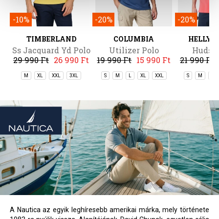
-10%
-20%
-20%
TIMBERLAND
COLUMBIA
HELLY 
Ss Jacquard Yd Polo
Utilizer Polo
Hudson
29 990 Ft
26 990 Ft
19 990 Ft
15 990 Ft
21 990 Ft
M
XL
XXL
3XL
S
M
L
XL
XXL
S
M
L
A Nautica az egyik leghíresebb amerikai márka, mely története