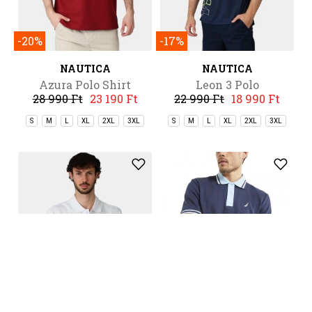
-20%
-17%
NAUTICA
NAUTICA
Azura Polo Shirt
Leon 3 Polo
28 990 Ft
23 190 Ft
22 990 Ft
18 990 Ft
S
M
L
XL
2XL
3XL
S
M
L
XL
2XL
3XL