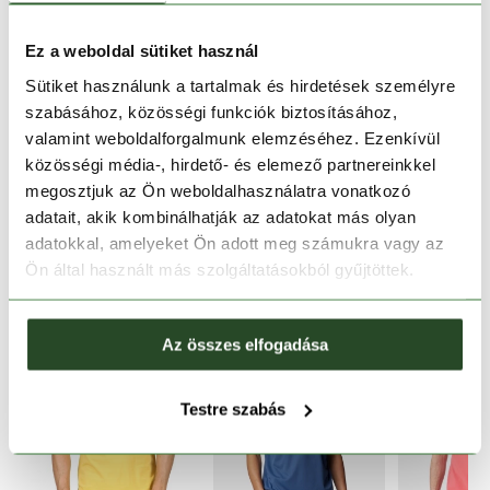
1-2 munkanapos szállítás
Ingyenes kiszállítás 15 000 Ft felett
Ez a weboldal sütiket használ
Sütiket használunk a tartalmak és hirdetések személyre
szabásához, közösségi funkciók biztosításához,
TERMÉKLEÍRÁS
valamint weboldalforgalmunk elemzéséhez. Ezenkívül
közösségi média-, hirdető- és elemező partnereinkkel
TERMÉK RÉSZLETEK
megosztjuk az Ön weboldalhasználatra vonatkozó
adatait, akik kombinálhatják az adatokat más olyan
adatokkal, amelyeket Ön adott meg számukra vagy az
HASONLÓ TERMÉKEK
Ön által használt más szolgáltatásokból gyűjtöttek.
Az összes elfogadása
Testre szabás