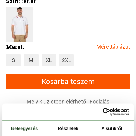
Szín:
fehér
Méret:
Mérettáblázat
S
M
XL
2XL
Kosárba teszem
Melyik üzletben elérhető
|
Foglalás
30 napos visszaküldés
Beleegyezés
Részletek
A sütikről