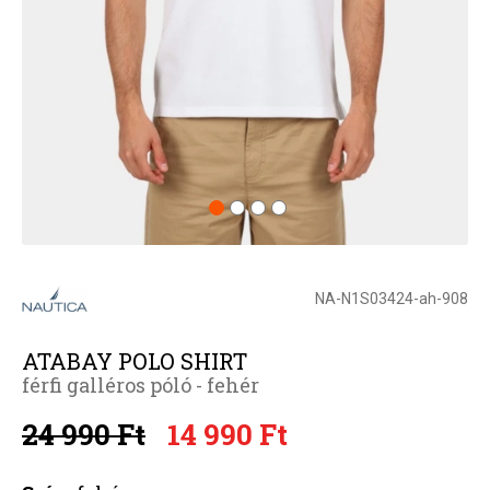
NA-N1S03424-ah-908
ATABAY POLO SHIRT
férfi galléros póló - fehér
24 990 Ft
14 990 Ft