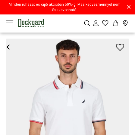
Minden ruházat és cipő akcióban 50%-ig. Más kedvezménnyel nem
összevonható.