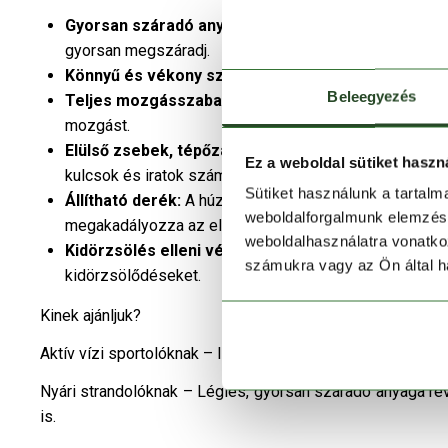
Gyorsan száradó anyag:
Az innovatív vízlepergető te
gyorsan megszáradj.
Könnyű és vékony szövetszerkezet:
Maximális légá
Beleegyezés
Teljes mozgásszabadság:
Az elasztikus anyag konst
mozgást.
Elülső zsebek, tépőzáras hátsó zseb:
Praktikus táro
Ez a weboldal sütiket haszn
kulcsok és iratok számára.
Sütiket használunk a tartal
Állítható derék:
A húzózsinórral állítható, elasztikus 
weboldalforgalmunk elemzésé
megakadályozza az elmozdulást mozgás közben.
weboldalhasználatra vonatko
Kidörzsölés elleni védelem:
Szabása úgy lett kialakít
számukra vagy az Ön által ha
kidörzsölődéseket.
Kinek ajánljuk?
Aktív vízi sportolóknak – Ideális választás wakeboardozá
Nyári strandolóknak – Légies, gyorsan száradó anyaga ré
is.