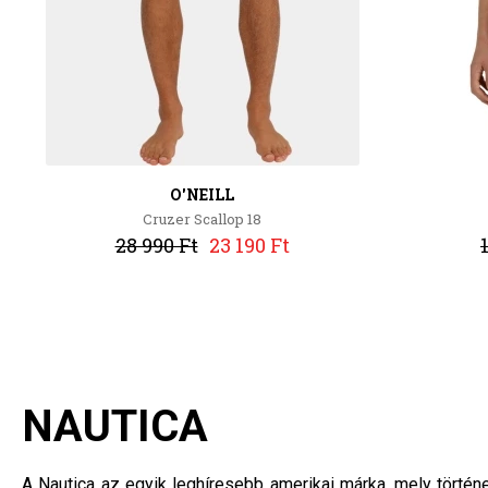
O'NEILL
Cruzer Scallop 18
28 990 Ft
23 190 Ft
NAUTICA
A Nautica az egyik leghíresebb amerikai márka, mely történe