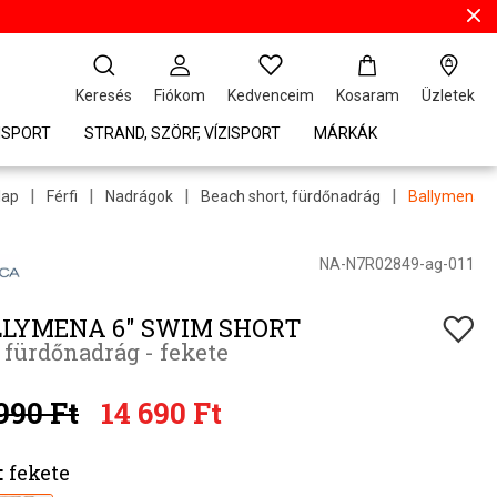
Keresés
Fiókom
Kedvenceim
Kosaram
Üzletek
ISPORT
STRAND, SZÖRF, VÍZISPORT
MÁRKÁK
|
|
|
|
lap
Férfi
Nadrágok
Beach short, fürdőnadrág
Ballymena 6
NA-N7R02849-ag-011
LYMENA 6" SWIM SHORT
i fürdőnadrág - fekete
990 Ft
14 690 Ft
:
fekete