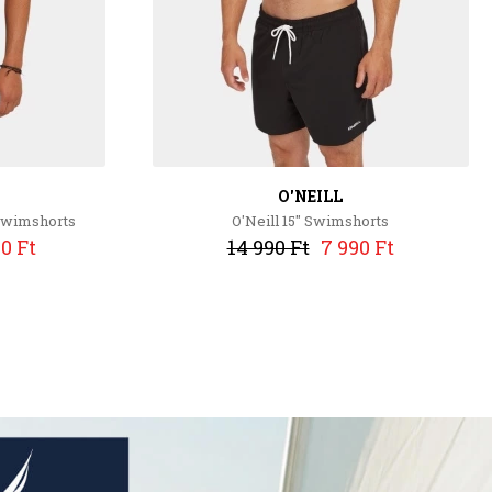
O'NEILL
 Swimshorts
O'Neill 15" Swimshorts
0 Ft
14 990 Ft
7 990 Ft