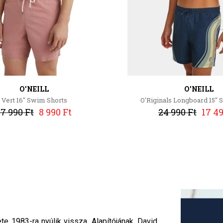
O'NEILL
O'NEILL
Vert 16'' Swim Shorts
O'Riginals Longboard 15"
17 990 Ft
8 990 Ft
24 990 Ft
17 49
te 1983-ra nyúlik vissza. Alapítójának, David