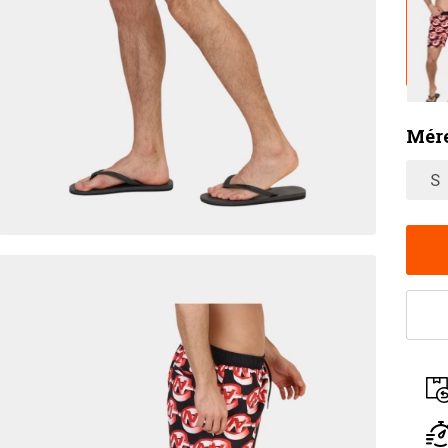
Mére
S