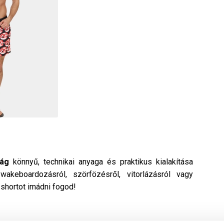
rág
könnyű, technikai anyaga és praktikus kialakítása
keboardozásról, szörfözésről, vitorlázásról vagy
 shortot imádni fogod!