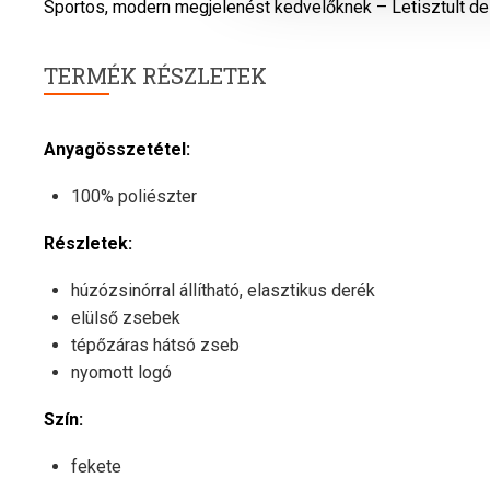
Sportos, modern megjelenést kedvelőknek – Letisztult desi
TERMÉK RÉSZLETEK
Anyagösszetétel:
100% poliészter
Részletek:
húzózsinórral állítható, elasztikus derék
elülső zsebek
tépőzáras hátsó zseb
nyomott logó
Szín:
fekete