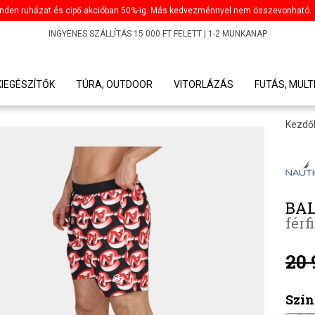
nden ruházat és cipő akcióban 50%-ig. Más kedvezménnyel nem összevonható.
INGYENES SZÁLLÍTÁS 15 000 FT FELETT | 1-2 MUNKANAP
KIEGÉSZÍTŐK
TÚRA, OUTDOOR
VITORLÁZÁS
FUTÁS, MULT
Kezdő
BAL
férf
20 
Szín