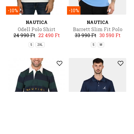
-10%
-10%
NAUTICA
NAUTICA
Odell Polo Shirt
Barrett Slim Fit Polo
24 990 Ft
22 490 Ft
33 990 Ft
30 590 Ft
Shirt
S
2XL
S
M
-40%
-10%