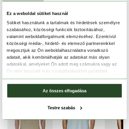
1-2 munkanapos szállítás
Ingyenes kiszállítás 15 000 Ft felett
Ez a weboldal sütiket használ
Sütiket használunk a tartalmak és hirdetések személyre
szabásához, közösségi funkciók biztosításához,
TERMÉKLEÍRÁS
valamint weboldalforgalmunk elemzéséhez. Ezenkívül
közösségi média-, hirdető- és elemező partnereinkkel
TERMÉK RÉSZLETEK
megosztjuk az Ön weboldalhasználatra vonatkozó
adatait, akik kombinálhatják az adatokat más olyan
adatokkal, amelyeket Ön adott meg számukra vagy az
HASONLÓ TERMÉKEK
Ön által használt más szolgáltatásokból gyűjtöttek.
Az összes elfogadása
Testre szabás