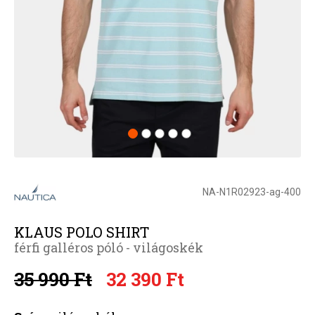
NA-N1R02923-ag-400
KLAUS POLO SHIRT
férfi galléros póló - világoskék
35 990 Ft
32 390 Ft