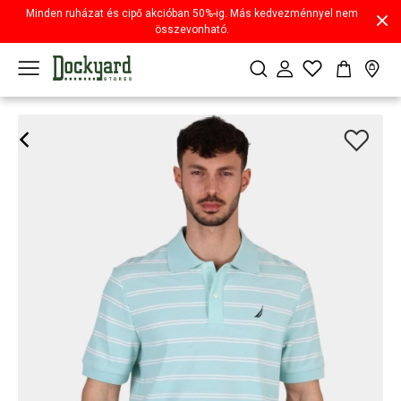
Minden ruházat és cipő akcióban 50%-ig. Más kedvezménnyel nem
összevonható.