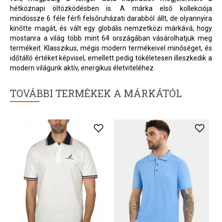
hétköznapi öltözködésben is. A márka első kollekciója
mindössze 6 féle férfi felsőruházati darabból állt, de olyannyira
kinőtte magát, és vált egy globális nemzetközi márkává, hogy
mostanra a világ több mint 64 országában vásárolhatjuk meg
termékeit. Klasszikus, mégis modern termékeivel minőséget, és
időtálló értéket képvisel, emellett pedig tökéletesen illeszkedik a
modern világunk aktív, energikus életviteléhez.
TOVÁBBI TERMÉKEK A MÁRKÁTÓL