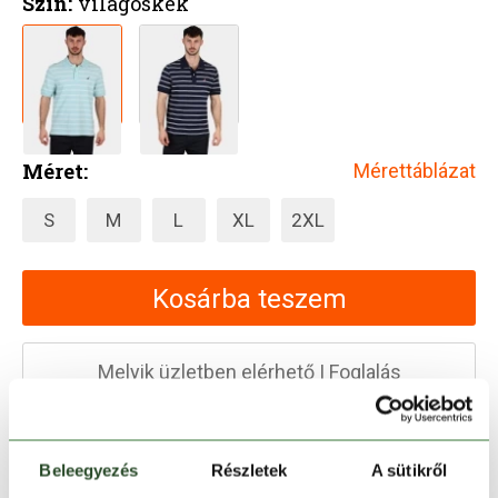
Szín:
világoskék
Méret:
Mérettáblázat
S
M
L
XL
2XL
Kosárba teszem
Melyik üzletben elérhető
|
Foglalás
30 napos visszaküldés
Beleegyezés
Részletek
A sütikről