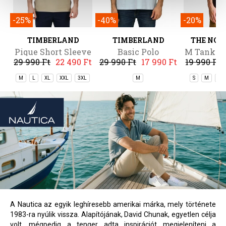
-25%
-40%
-20%
TIMBERLAND
TIMBERLAND
THE NOR
Pique Short Sleeve
Basic Polo
M Tanken 
29 990 Ft
22 490 Ft
29 990 Ft
17 990 Ft
19 990 Ft
Polo
M
L
XL
XXL
3XL
M
S
M
L
A Nautica az egyik leghíresebb amerikai márka, mely története
1983-ra nyúlik vissza. Alapítójának, David Chunak, egyetlen célja
volt, mégpedig a tenger adta inspirációt megjeleníteni a