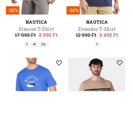
-50%
-50%
NAUTICA
NAUTICA
Simcoe T-Shirt
Evander T-Shirt
17 990 Ft
8 990 Ft
12 990 Ft
6 490 Ft
S
M
2XL
S
-50%
-20%