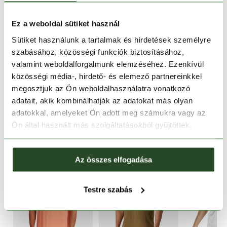
1-2 munkanapos szállítás
Ingyenes kiszállítás 15 000 Ft felett
Ez a weboldal sütiket használ
Sütiket használunk a tartalmak és hirdetések személyre
szabásához, közösségi funkciók biztosításához,
TERMÉKLEÍRÁS
valamint weboldalforgalmunk elemzéséhez. Ezenkívül
közösségi média-, hirdető- és elemező partnereinkkel
TERMÉK RÉSZLETEK
megosztjuk az Ön weboldalhasználatra vonatkozó
adatait, akik kombinálhatják az adatokat más olyan
adatokkal, amelyeket Ön adott meg számukra vagy az
HASONLÓ TERMÉKEK
Ön által használt más szolgáltatásokból gyűjtöttek.
Az összes elfogadása
Testre szabás