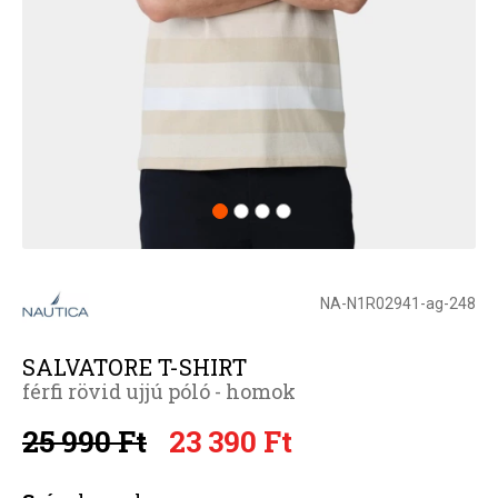
NA-N1R02941-ag-248
SALVATORE T-SHIRT
férfi rövid ujjú póló - homok
25 990 Ft
23 390 Ft