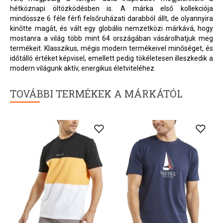
hétköznapi öltözködésben is. A márka első kollekciója
mindössze 6 féle férfi felsőruházati darabból állt, de olyannyira
kinőtte magát, és vált egy globális nemzetközi márkává, hogy
mostanra a világ több mint 64 országában vásárolhatjuk meg
termékeit. Klasszikus, mégis modern termékeivel minőséget, és
időtálló értéket képvisel, emellett pedig tökéletesen illeszkedik a
modern világunk aktív, energikus életviteléhez.
TOVÁBBI TERMÉKEK A MÁRKÁTÓL