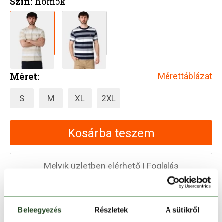
Szín:
homok
Méret:
Mérettáblázat
S
M
XL
2XL
Kosárba teszem
Melyik üzletben elérhető
|
Foglalás
30 napos visszaküldés
Beleegyezés
Részletek
A sütikről