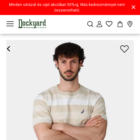
Minden ruházat és cipő akcióban 50%-ig. Más kedvezménnyel nem
összevonható.