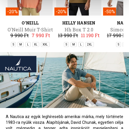
-20%
-20%
-50%
O'NEILL
HELLY HANSEN
NAU
O'Neill Muir T-Shirt
Hh Box T 2.0
Simcoe 
9 990 Ft
7 990 Ft
13 990 Ft
11 190 Ft
17 990 Ft
S
M
L
XL
XXL
S
M
L
2XL
S
M
A Nautica az egyik leghíresebb amerikai márka, mely története
1983-ra nyúlik vissza. Alapítójának, David Chunak, egyetlen célja
volt, mégpedig a tenger adta inspirációt megjeleníteni a