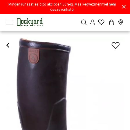
Minden ruházat és cipő akcióban 50%-ig. Más kedvezménnyel nem
összevonható.