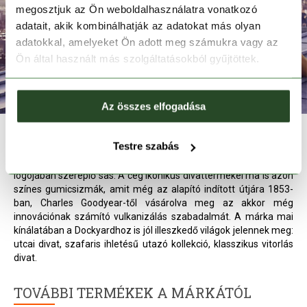
megosztjuk az Ön weboldalhasználatra vonatkozó
adatait, akik kombinálhatják az adatokat más olyan
adatokkal, amelyeket Ön adott meg számukra vagy az
Ön által használt más szolgáltatásokból gyűjtöttek.
Az összes elfogadása
Az Aigle mintegy 160 éves múltra tekintő márka, amit egy
Testre szabás
Franciaországban letelepedő amerikai kereskedő alapított. Az
amerikai gyökerekre utal egyébként a márka nevében és
logójában szereplő sas. A cég Ikonikus divattermékei ma is azon
színes gumicsizmák, amit még az alapító indított útjára 1853-
ban, Charles Goodyear-től vásárolva meg az akkor még
innovációnak számító vulkanizálás szabadalmát. A márka mai
kínálatában a Dockyardhoz is jól illeszkedő világok jelennek meg:
utcai divat, szafaris ihletésű utazó kollekció, klasszikus vitorlás
divat.
TOVÁBBI TERMÉKEK A MÁRKÁTÓL